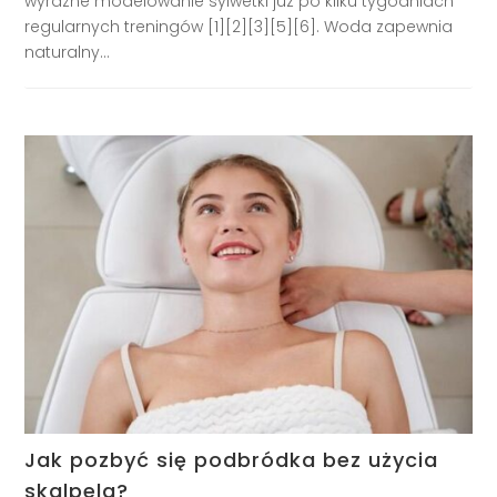
wyraźne modelowanie sylwetki już po kilku tygodniach
regularnych treningów [1][2][3][5][6]. Woda zapewnia
naturalny...
Jak pozbyć się podbródka bez użycia
skalpela?