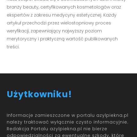
branży beauty, certyfikowanych kosmetologów oraz
ekspertów z zakresu medycyny estetycznej. Każdy
artykuł przechodzi przez wielostopniowy proces
weryfikacji, zapewniający najwyższy poziom
merytoryczny i praktyczną wartość publikowanych
treści.
Użytkowniku!
Informacje zamieszczone w portalu azylpiekna.pl
należy traktować wyłącznie czysto informacyjnie.
Redakcja Portalu azylpiekna.pl nie bierze
odpowiedzialności za ewentualne szkody, które