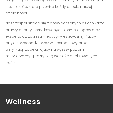
miejsce, gdzie rodzi się uroda
– to nie tylko nasz slogan,
lecz filozofia, która przenika każdy aspekt naszej
działalności.
Nasz zespół składa się z doświadczonych dziennikarzy
branży beauty, certyfikowanych kosmetologów oraz
ekspertów z zakresu medycyny estetycznej. Każdy
artykuł przechodzi przez wielostopniowy proces
weryfikacji, zapewniający najwyższy poziom
merytoryczny i praktyczną wartość publikowanych
treści.
Wellness