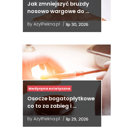
Jak zmniejszyć bruzdy
nosowo wargowe do …
By
AzylPiekna.pl
/
lip 30, 2026
Medycyna estetyczna
Osocze bogatopłytkowe
co to za zabieg i …
By
AzylPiekna.pl
/
lip 29, 2026