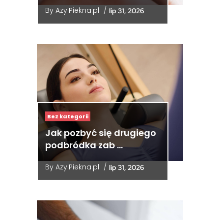
By
AzylPiekna.pl
/
lip 31, 2026
Bez kategorii
Jak pozbyć się drugiego
podbródka zab …
By
AzylPiekna.pl
/
lip 31, 2026