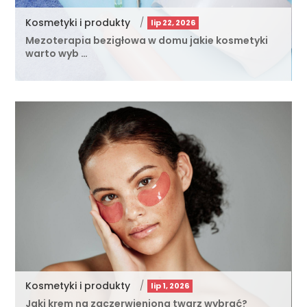
Kosmetyki i produkty
/
lip 22, 2026
Mezoterapia bezigłowa w domu jakie kosmetyki
warto wyb …
Kosmetyki i produkty
/
lip 1, 2026
Jaki krem na zaczerwienioną twarz wybrać?