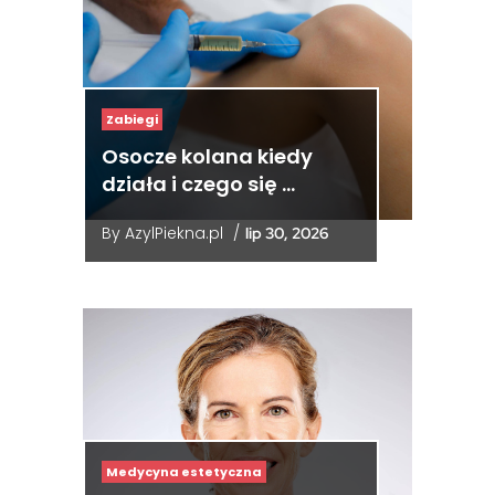
Zabiegi
Osocze kolana kiedy
działa i czego się …
By
AzylPiekna.pl
/
lip 30, 2026
Medycyna estetyczna