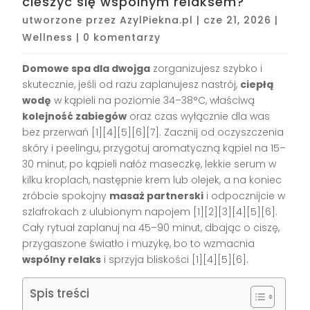
cieszyć się wspólnym relaksem?
utworzone przez
AzylPiekna.pl
|
cze 21, 2026
|
Wellness
|
0 komentarzy
Domowe spa dla dwojga
zorganizujesz szybko i
skutecznie, jeśli od razu zaplanujesz nastrój,
ciepłą
wodę
w kąpieli na poziomie 34–38°C, właściwą
kolejność zabiegów
oraz czas wyłącznie dla was
bez przerwań [1][4][5][6][7]. Zacznij od oczyszczenia
skóry i peelingu, przygotuj aromatyczną kąpiel na 15–
30 minut, po kąpieli nałóż maseczkę, lekkie serum w
kilku kroplach, następnie krem lub olejek, a na koniec
zróbcie spokojny
masaż partnerski
i odpocznijcie w
szlafrokach z ulubionym napojem [1][2][3][4][5][6].
Cały rytuał zaplanuj na 45–90 minut, dbając o ciszę,
przygaszone światło i muzykę, bo to wzmacnia
wspólny relaks
i sprzyja bliskości [1][4][5][6].
Spis treści