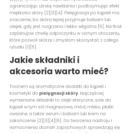
ograniczając utratę nawilżenia i podtrzymując efekt
miękkości skóry [2][3][4]. Pielęgnacja po kąpieli ma
znaczenie, bo skóra lepiej przyjmuje balsam lub
olejek, gdy jest rozgrzana i lekko wilgotna [5]. Na finał
zaplanujcie chwilę odpoczynku w cichym otoczeniu,
które pozwoli skórze i zmysłom skorzystać z całego
rytuału [1][5].
Jakie składniki i
akcesoria warto mieć?
Trzonem są aromatyczne dodatki do kąpieli i
kosmetyki do
pielęgnacji skóry
. Najczęściej
wymieniane składniki to olejki eteryczne, sole do
kąpieli w tym sól magnezowa, miód, mleko, płatki
owsiane, a także serum i balsam lub krem na
zakończenie [2][3][4][6]. Do tworzenia nastroju i
wzmocnienia doznań zapachowych sprawdzają się