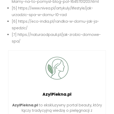
Mamy-na-to-pomysl-blog-pol-1645701203.html
[5] https://www.nivea.pl/artykuly/lifestyle/jak-
urzadzic-spa-w-domu-10-rad
[6] https://eco-india.pl/randka-w-domu-jak-ja-
spedzic/
[7] https://naturaodpauli.pl/jak-zrobic-domowe-
spa/
AzylPiekna.pl
AzylPiekna.pl
to ekskluzywny portal beauty, który
łączy tradycyjną wiedzę o pielęgnacji z