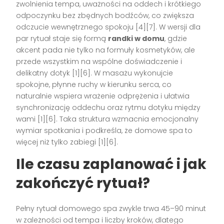
zwolnienia tempa, uważności na oddech i krótkiego
odpoczynku bez zbędnych bodźców, co zwiększa
odczucie wewnętrznego spokoju [4][7]. W wersji dla
par rytuał staje się formą
randki w domu
, gdzie
akcent pada nie tylko na formuły kosmetyków, ale
przede wszystkim na wspólne doświadczenie i
delikatny dotyk [1][6]. W masażu wykonujcie
spokojne, płynne ruchy w kierunku serca, co
naturalnie wspiera wrażenie odprężenia i ułatwia
synchronizację oddechu oraz rytmu dotyku między
wami [1][6]. Taka struktura wzmacnia emocjonalny
wymiar spotkania i podkreśla, że domowe spa to
więcej niż tylko zabiegi [1][6].
Ile czasu zaplanować i jak
zakończyć rytuał?
Pełny rytuał domowego spa zwykle trwa 45–90 minut
w zależności od tempa i liczby kroków, dlatego