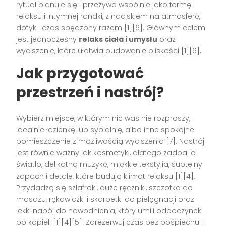
rytuał planuje się i przeżywa wspólnie jako formę
relaksu i intymnej randki, z naciskiem na atmosferę,
dotyk i czas spędzony razem [1][6]. Głównym celem
jest jednoczesny
relaks ciała i umysłu
oraz
wyciszenie, które ułatwia budowanie bliskości [1][6].
Jak przygotować
przestrzeń i nastrój?
Wybierz miejsce, w którym nic was nie rozproszy,
idealnie łazienkę lub sypialnię, albo inne spokojne
pomieszczenie z możliwością wyciszenia [7]. Nastrój
jest równie ważny jak kosmetyki, dlatego zadbaj o
światło, delikatną muzykę, miękkie tekstylia, subtelny
zapach i detale, które budują klimat relaksu [1][4].
Przydadzą się szlafroki, duże ręczniki, szczotka do
masażu, rękawiczki i skarpetki do pielęgnacji oraz
lekki napój do nawodnienia, który umili odpoczynek
po kąpieli [1][4][5]. Zarezerwuj czas bez pośpiechu i