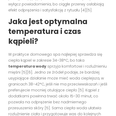
wyłącz powiadomienia, bo ciągłe przerwy osłabiają
efekt odprężenia i satysfakcję z rytuału [4][5].
Jaka jest optymalna
temperatura i czas
kąpieli?
W praktyce domowego spa najlepiej sprawdza się
ciepła kąpiel w zakresie 34–38°C, bo taka
temperatura wody
sprzyja komfortowi i rozluźnieniu
mięśni [5][6]. Jedno ze źródeł podaje, że bardziej
usypiające działanie może mieć woda cieplejsza, w
granicach 38–42°C, jeśli nie ma przeciwwskazań i jeśli
preferujecie mocniej otulające ciepło [5]. Kąpiel z
dodatkami powinna trwać około 15–30 minut, co
pozwala na odprężenie bez nadmiernego
przesuszenia skóry [5]. Sama ciepła woda ułatwia
rozluźnienie ciała i przygotowuje was do kolejnych