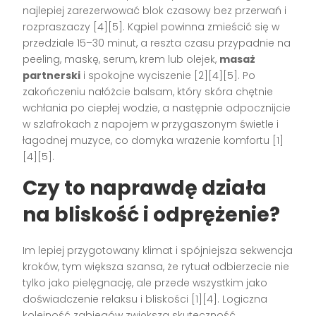
najlepiej zarezerwować blok czasowy bez przerwań i
rozpraszaczy [4][5]. Kąpiel powinna zmieścić się w
przedziale 15–30 minut, a reszta czasu przypadnie na
peeling, maskę, serum, krem lub olejek,
masaż
partnerski
i spokojne wyciszenie [2][4][5]. Po
zakończeniu nałóżcie balsam, który skóra chętnie
wchłania po ciepłej wodzie, a następnie odpocznijcie
w szlafrokach z napojem w przygaszonym świetle i
łagodnej muzyce, co domyka wrażenie komfortu [1]
[4][5].
Czy to naprawdę działa
na bliskość i odprężenie?
Im lepiej przygotowany klimat i spójniejsza sekwencja
kroków, tym większa szansa, że rytuał odbierzecie nie
tylko jako pielęgnację, ale przede wszystkim jako
doświadczenie relaksu i bliskości [1][4]. Logiczna
kolejność zabiegów zwiększa skuteczność