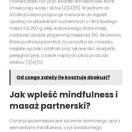
również płatki róż oraz dodatki emolientowe, które
zmiękczają wodę i skórę [2][4][6]. W jednym ze
źródeł podano proporcje mieszanki do kąpieli
opartej na składnikach kuchennych z 1 litra tłustego
mleka na 250 g oleju kokosowego, które mają
nadawać wodzie przyjemną miękkość [6]. Akcesoria,
które podnoszą komfort, to szczotka do masażu,
miękkie ręczniki, szlafroki oraz rękawiczki i skarpetki
pielęgnacyjne, a także napój do picia podczas
relaksu [1][4][5].
Od czego zależy ile kosztuje dzakuzi?
Jak wpleść mindfulness i
masaż partnerski?
Coraz popularniejsze jest łączenie domowego spa z
elementami mindfulness, czyli świadomego