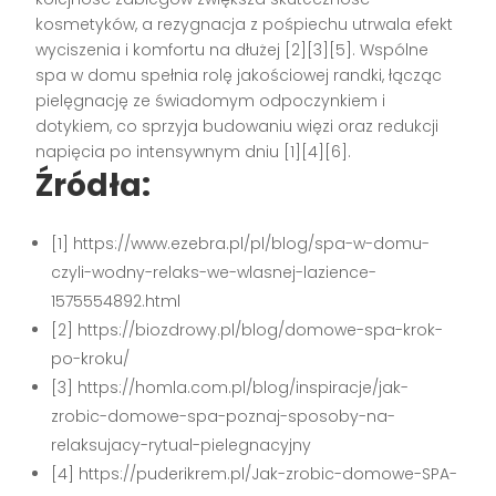
kosmetyków, a rezygnacja z pośpiechu utrwala efekt
wyciszenia i komfortu na dłużej [2][3][5]. Wspólne
spa w domu spełnia rolę jakościowej randki, łącząc
pielęgnację ze świadomym odpoczynkiem i
dotykiem, co sprzyja budowaniu więzi oraz redukcji
napięcia po intensywnym dniu [1][4][6].
Źródła:
[1] https://www.ezebra.pl/pl/blog/spa-w-domu-
czyli-wodny-relaks-we-wlasnej-lazience-
1575554892.html
[2] https://biozdrowy.pl/blog/domowe-spa-krok-
po-kroku/
[3] https://homla.com.pl/blog/inspiracje/jak-
zrobic-domowe-spa-poznaj-sposoby-na-
relaksujacy-rytual-pielegnacyjny
[4] https://puderikrem.pl/Jak-zrobic-domowe-SPA-