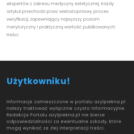
ekspertów z zakresu medycyny estetycznej. Każdy
artykuł przechodzi przez wielostopniowy proces
weryfikacji, zapewniający najwyższy poziom
merytoryczny i praktyczną wartość publikowanych
treści.
Użytkowniku!
Informacje zamieszczone w portalu azylpiekna.pl
należy traktować wyłącznie czysto informacyjnie.
Redakcja Portalu azylpiekna.pl nie bierze
odpowiedzialności za ewentualne szkody, które
mogą wynikać ze złej interpretacji treści.