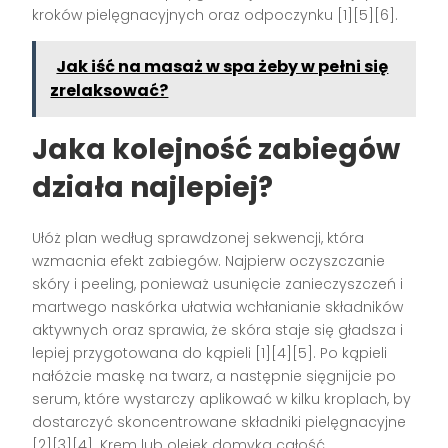
kroków pielęgnacyjnych oraz odpoczynku [1][5][6].
Jak iść na masaż w spa żeby w pełni się
zrelaksować?
Jaka kolejność zabiegów
działa najlepiej?
Ułóż plan według sprawdzonej sekwencji, która
wzmacnia efekt zabiegów. Najpierw oczyszczanie
skóry i peeling, ponieważ usunięcie zanieczyszczeń i
martwego naskórka ułatwia wchłanianie składników
aktywnych oraz sprawia, że skóra staje się gładsza i
lepiej przygotowana do kąpieli [1][4][5]. Po kąpieli
nałóżcie maskę na twarz, a następnie sięgnijcie po
serum, które wystarczy aplikować w kilku kroplach, by
dostarczyć skoncentrowane składniki pielęgnacyjne
[2][3][4]. Krem lub olejek domyka całość,