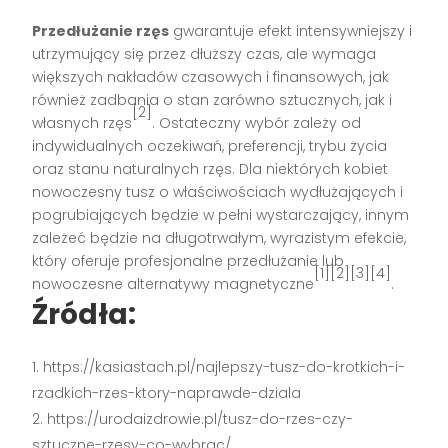
Przedłużanie rzęs
gwarantuje efekt intensywniejszy i
utrzymujący się przez dłuższy czas, ale wymaga
większych nakładów czasowych i finansowych, jak
również zadbania o stan zarówno sztucznych, jak i
[2]
własnych rzęs
. Ostateczny wybór zależy od
indywidualnych oczekiwań, preferencji, trybu życia
oraz stanu naturalnych rzęs. Dla niektórych kobiet
nowoczesny tusz o właściwościach wydłużających i
pogrubiających będzie w pełni wystarczający, innym
zależeć będzie na długotrwałym, wyrazistym efekcie,
który oferuje profesjonalne przedłużanie lub
[1][2][3][4]
nowoczesne alternatywy magnetyczne
.
Źródła:
https://kasiastach.pl/najlepszy-tusz-do-krotkich-i-
rzadkich-rzes-ktory-naprawde-dziala
https://urodaizdrowie.pl/tusz-do-rzes-czy-
sztuczne-rzesy-co-wybrac/