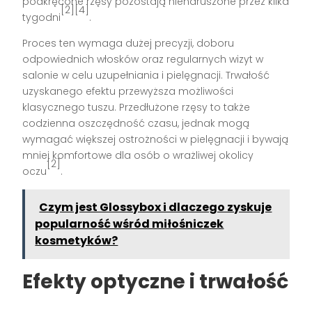
podkręcone rzęsy pozostają nienaruszone przez kilka
[2][4]
tygodni
.
Proces ten wymaga dużej precyzji, doboru
odpowiednich włosków oraz regularnych wizyt w
salonie w celu uzupełniania i pielęgnacji. Trwałość
uzyskanego efektu przewyższa możliwości
klasycznego tuszu. Przedłużone rzęsy to także
codzienna oszczędność czasu, jednak mogą
wymagać większej ostrożności w pielęgnacji i bywają
mniej komfortowe dla osób o wrażliwej okolicy
[2]
oczu
.
Czym jest Glossybox i dlaczego zyskuje
popularność wśród miłośniczek
kosmetyków?
Efekty optyczne i trwałość