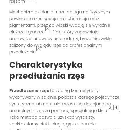
rzęsom
.
Mechanizm działania tuszu polega na fizycznym
powlekaniu rzęs specjalną substancją oraz
pigmentami, przez co włoski wydają się wyraźnie
[3]
dłuższe i grubsze
. Efekt, który zapewniają
najnowsze innowacyjne produkty, bywa niezwykle
zbliżony do wyglądu rzęs po profesjonalnym
[3]
przedłużaniu
.
Charakterystyka
przedłużania rzęs
Przedłużanie rzęs
to zabieg kosmetyczny
wykonywany w salonie, podczas którego pojedyncze,
syntetyczne lub naturalne włoski są doklejane do
[2][4]
naturalnych rzęs za pomocą specjalnego kleju
.
Taka metoda pozwala uzyskać wyrazisty,
spektakularny efekt: długie, gęste, idealnie