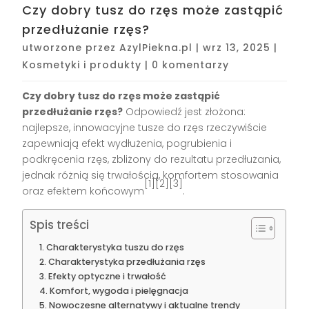
Czy dobry tusz do rzęs może zastąpić
przedłużanie rzęs?
utworzone przez
AzylPiekna.pl
|
wrz 13, 2025
|
Kosmetyki i produkty
|
0 komentarzy
Czy dobry tusz do rzęs może zastąpić
przedłużanie rzęs?
Odpowiedź jest złożona:
najlepsze, innowacyjne tusze do rzęs rzeczywiście
zapewniają efekt wydłużenia, pogrubienia i
podkręcenia rzęs, zbliżony do rezultatu przedłużania,
jednak różnią się trwałością, komfortem stosowania
[1][2][3]
oraz efektem końcowym
.
Spis treści
Charakterystyka tuszu do rzęs
Charakterystyka przedłużania rzęs
Efekty optyczne i trwałość
Komfort, wygoda i pielęgnacja
Nowoczesne alternatywy i aktualne trendy