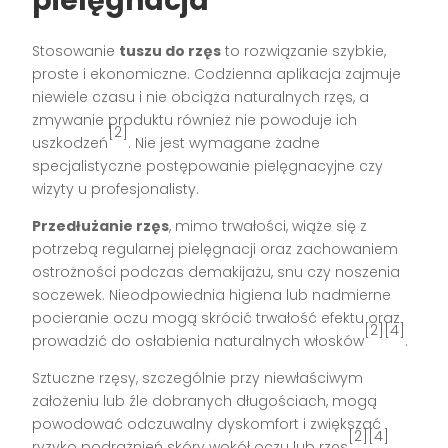
pielęgnacja
Stosowanie
tuszu do rzęs
to rozwiązanie szybkie,
proste i ekonomiczne. Codzienna aplikacja zajmuje
niewiele czasu i nie obciąża naturalnych rzęs, a
zmywanie produktu również nie powoduje ich
[2]
uszkodzeń
. Nie jest wymagane żadne
specjalistyczne postępowanie pielęgnacyjne czy
wizyty u profesjonalisty.
Przedłużanie rzęs
, mimo trwałości, wiąże się z
potrzebą regularnej pielęgnacji oraz zachowaniem
ostrożności podczas demakijażu, snu czy noszenia
soczewek. Nieodpowiednia higiena lub nadmierne
pocieranie oczu mogą skrócić trwałość efektu oraz
[2][4]
prowadzić do osłabienia naturalnych włosków
.
Sztuczne rzęsy, szczególnie przy niewłaściwym
założeniu lub źle dobranych długościach, mogą
powodować odczuwalny dyskomfort i zwiększać
[2][4]
ryzyko podrażnień skóry wokół oczu lub rzęs
.