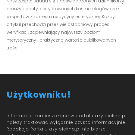
Nasz zespół składa się z doświadczonych dziennikarzy
branży beauty, certyfikowanych kosmetologów oraz
ekspertów z zakresu medycyny estetycznej. Każdy
artykuł przechodzi przez wielostopniowy proces
weryfikacji, zapewniający najwyższy poziom
merytoryczny i praktyczną wartość publikowanych
treści.
Użytkowniku!
Informacje zamieszczone w portalu azylpiekna.pl
należy traktować wyłącznie czysto informacyjnie.
Redakcja Portalu azylpiekna.pl nie bierze