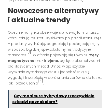
Nowoczesne alternatywy
i aktualne trendy
Obecnie na rynku obserwuje się rozwój formuł tuszy,
które imitują rezultat uzyskiwany po przedłużaniu rzęs
– produkty wydłużają, pogrubiają i podkręcają rzęsy
w sposób bardziej spektakularny niż tradycyjne
[3]
mascaras
. W ofercie pojawiają się również
rzęsy
magnetyczne
oraz
klejone
, będące alternatywami
dla klasycznych metod. Umożliwiają szybkie
uzyskanie wyrazistego efektu, jednak różnią się
wygodą i trwałością w porównaniu zarówno do tuszu,
[4]
jak i przedłużania
.
Czy manicure hybrydowy rzeczywiście
szkodzi paznokciom?