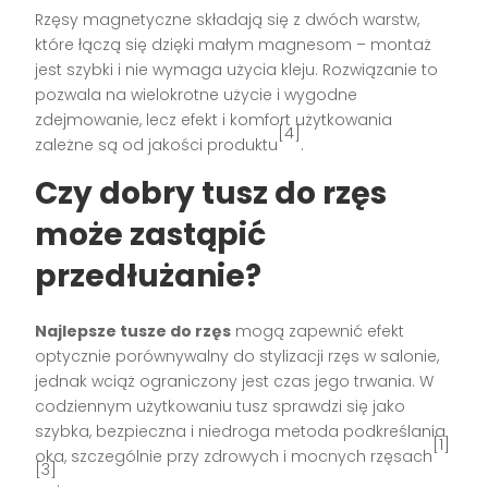
Rzęsy magnetyczne składają się z dwóch warstw,
które łączą się dzięki małym magnesom – montaż
jest szybki i nie wymaga użycia kleju. Rozwiązanie to
pozwala na wielokrotne użycie i wygodne
zdejmowanie, lecz efekt i komfort użytkowania
[4]
zależne są od jakości produktu
.
Czy dobry tusz do rzęs
może zastąpić
przedłużanie?
Najlepsze tusze do rzęs
mogą zapewnić efekt
optycznie porównywalny do stylizacji rzęs w salonie,
jednak wciąż ograniczony jest czas jego trwania. W
codziennym użytkowaniu tusz sprawdzi się jako
szybka, bezpieczna i niedroga metoda podkreślania
[1]
oka, szczególnie przy zdrowych i mocnych rzęsach
[3]
.