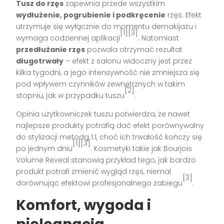
Tusz do rzęs
zapewnia przede wszystkim
wydłużenie, pogrubienie i podkręcenie
rzęs. Efekt
utrzymuje się wyłącznie do momentu demakijażu i
[1][3]
wymaga codziennej aplikacji
. Natomiast
przedłużanie rzęs
pozwala otrzymać rezultat
długotrwały
– efekt z salonu widoczny jest przez
kilka tygodni, a jego intensywność nie zmniejsza się
pod wpływem czynników zewnętrznych w takim
[2]
stopniu, jak w przypadku tuszu
.
Opinia użytkowniczek tuszu potwierdza, że nawet
najlepsze produkty potrafią dać efekt porównywalny
do stylizacji metodą 1:1, choć ich trwałość kończy się
[1][3]
po jednym dniu
. Kosmetyki takie jak Bourjois
Volume Reveal stanowią przykład tego, jak bardzo
produkt potrafi zmienić wygląd rzęs, niemal
[3]
dorównując efektowi profesjonalnego zabiegu
.
Komfort, wygoda i