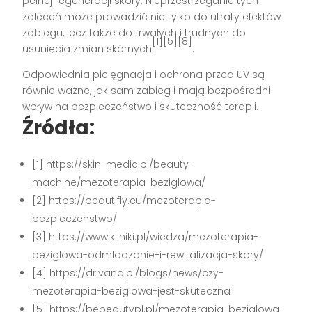
pełnej regeneracji skóry. Nieprzestrzeganie tych
zaleceń może prowadzić nie tylko do utraty efektów
zabiegu, lecz także do trwałych i trudnych do
[1][5][8]
usunięcia zmian skórnych
.
Odpowiednia pielęgnacja i ochrona przed UV są
równie ważne, jak sam zabieg i mają bezpośredni
wpływ na bezpieczeństwo i skuteczność terapii.
Źródła:
[1] https://skin-medic.pl/beauty-
machine/mezoterapia-beziglowa/
[2] https://beautifly.eu/mezoterapia-
bezpieczenstwo/
[3] https://www.kliniki.pl/wiedza/mezoterapia-
beziglowa-odmladzanie-i-rewitalizacja-skory/
[4] https://drivana.pl/blogs/news/czy-
mezoterapia-beziglowa-jest-skuteczna
[5] https://bebeautypl.pl/mezoterapia-beziglowa-