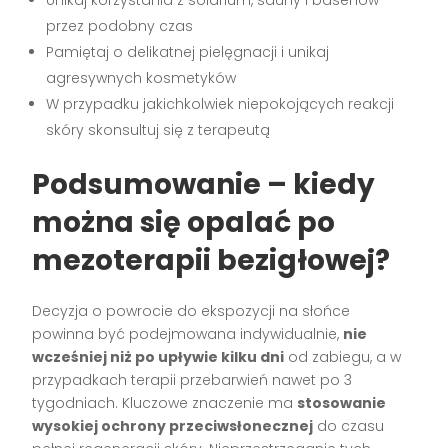
Unikaj korzystania z solarium, sauny i basenów
przez podobny czas
Pamiętaj o delikatnej pielęgnacji i unikaj
agresywnych kosmetyków
W przypadku jakichkolwiek niepokojących reakcji
skóry skonsultuj się z terapeutą
Podsumowanie – kiedy
można się opalać po
mezoterapii bezigłowej?
Decyzja o powrocie do ekspozycji na słońce
powinna być podejmowana indywidualnie,
nie
wcześniej niż po upływie kilku dni
od zabiegu, a w
przypadkach terapii przebarwień nawet po 3
tygodniach. Kluczowe znaczenie ma
stosowanie
wysokiej ochrony przeciwsłonecznej
do czasu