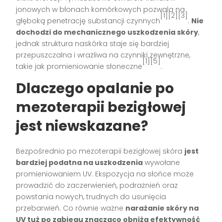
jonowych w błonach komórkowych pozwala na
[1][2][3]
głęboką penetrację substancji czynnych
.
Nie
dochodzi do mechanicznego uszkodzenia skóry
,
jednak struktura naskórka staje się bardziej
przepuszczalna i wrażliwa na czynniki zewnętrzne,
[1][5]
takie jak promieniowanie słoneczne
.
Dlaczego opalanie po
mezoterapii bezigłowej
jest niewskazane?
Bezpośrednio po mezoterapii bezigłowej skóra
jest
bardziej podatna na uszkodzenia
wywołane
promieniowaniem UV. Ekspozycja na słońce może
prowadzić do zaczerwienień, podrażnień oraz
powstania nowych, trudnych do usunięcia
przebarwień. Co równie ważne
narażanie skóry na
UV tuż po zabiegu znacząco obniża efektywność