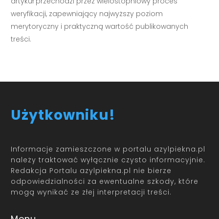
artykuł przechodzi przez wielostopniowy proces
weryfikacji, zapewniający najwyższy poziom
merytoryczny i praktyczną wartość publikowanych
treści.
Użytkowniku!
Informacje zamieszczone w portalu azylpiekna.pl
należy traktować wyłącznie czysto informacyjnie.
Redakcja Portalu azylpiekna.pl nie bierze
odpowiedzialności za ewentualne szkody, które
mogą wynikać ze złej interpretacji treści.
Menu