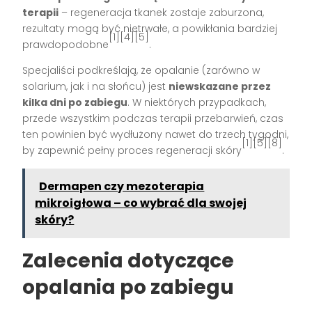
terapii
– regeneracja tkanek zostaje zaburzona,
rezultaty mogą być nietrwałe, a powikłania bardziej
[1][4][5]
prawdopodobne
.
Specjaliści podkreślają, że opalanie (zarówno w
solarium, jak i na słońcu) jest
niewskazane przez
kilka dni po zabiegu
. W niektórych przypadkach,
przede wszystkim podczas terapii przebarwień, czas
ten powinien być wydłużony nawet do trzech tygodni,
[1][5][8]
by zapewnić pełny proces regeneracji skóry
.
Dermapen czy mezoterapia
mikroigłowa – co wybrać dla swojej
skóry?
Zalecenia dotyczące
opalania po zabiegu