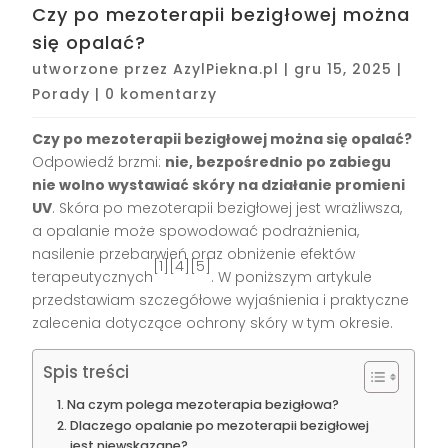
Czy po mezoterapii bezigłowej można
się opalać?
utworzone przez
AzylPiekna.pl
|
gru 15, 2025
|
Porady
|
0 komentarzy
Czy po mezoterapii bezigłowej można się opalać?
Odpowiedź brzmi:
nie, bezpośrednio po zabiegu
nie wolno wystawiać skóry na działanie promieni
UV
. Skóra po mezoterapii bezigłowej jest wrażliwsza,
a opalanie może spowodować podrażnienia,
nasilenie przebarwień oraz obniżenie efektów
[1][4][5]
terapeutycznych
. W poniższym artykule
przedstawiam szczegółowe wyjaśnienia i praktyczne
zalecenia dotyczące ochrony skóry w tym okresie.
Spis treści
Na czym polega mezoterapia bezigłowa?
Dlaczego opalanie po mezoterapii bezigłowej
jest niewskazane?