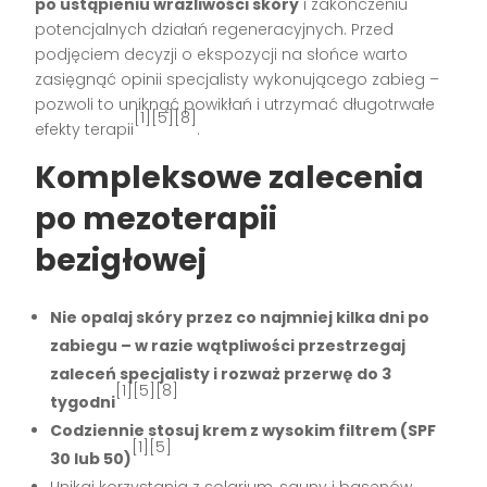
po ustąpieniu wrażliwości skóry
i zakończeniu
potencjalnych działań regeneracyjnych. Przed
podjęciem decyzji o ekspozycji na słońce warto
zasięgnąć opinii specjalisty wykonującego zabieg –
pozwoli to uniknąć powikłań i utrzymać długotrwałe
[1][5][8]
efekty terapii
.
Kompleksowe zalecenia
po mezoterapii
bezigłowej
Nie opalaj skóry przez co najmniej kilka dni po
zabiegu – w razie wątpliwości przestrzegaj
zaleceń specjalisty i rozważ przerwę do 3
[1][5][8]
tygodni
Codziennie stosuj krem z wysokim filtrem (SPF
[1][5]
30 lub 50)