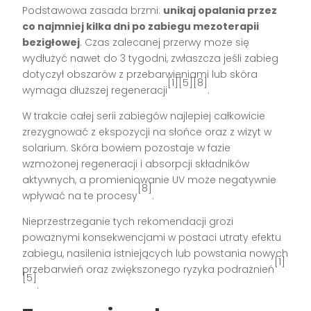
Podstawowa zasada brzmi:
unikaj opalania przez
co najmniej kilka dni po zabiegu mezoterapii
bezigłowej
. Czas zalecanej przerwy może się
wydłużyć nawet do 3 tygodni, zwłaszcza jeśli zabieg
dotyczył obszarów z przebarwieniami lub skóra
[1][5][8]
wymaga dłuższej regeneracji
.
W trakcie całej serii zabiegów najlepiej całkowicie
zrezygnować z ekspozycji na słońce oraz z wizyt w
solarium. Skóra bowiem pozostaje w fazie
wzmożonej regeneracji i absorpcji składników
aktywnych, a promieniowanie UV może negatywnie
[8]
wpływać na te procesy
.
Nieprzestrzeganie tych rekomendacji grozi
poważnymi konsekwencjami w postaci utraty efektu
zabiegu, nasilenia istniejących lub powstania nowych
[1]
przebarwień oraz zwiększonego ryzyka podrażnień
[5]
.