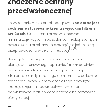
Znaczenie ochrony
przeciwsłonecznej
Po wykonaniu mezoterapii bezigłowej
konieczne jest
codzienne stosowanie kremu z wysokim filtrem
SPF 30 lub 50
. Ochrona przeciwsłoneczna
minimalizuje ryzyko niepożądanych reakcji skórnych i
powstawania przebarwień, szczególnie jeśli zabieg
[1][5]
przeprowadzono w celu ich redukcji
.
Nawet jeśli ekspozycja na słońce jest krótka i nie
planujesz intensywnego opalania, filtr SPF powinien
być używany kilka razy dziennie przez co najmniej
kilka dni po każdym zabiegu do momentu całkowitej
regeneracji skóry. Zlekceważenie tego obowiązku
skutkuje często nieodwracalnymi zmianami
barwnikowymi oraz niweczy potencjalne pozytywne
[1][5]
efekty kuracji
.