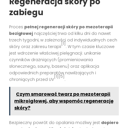
Regeneracja skóry po
zabiegu
Proces
pełnej regeneracji skóry po mezoterapii
bezigłowej
najczęściej trwa od kilku dni do nawet
trzech tygodni, w zależności od indywidualnych cech
[1]
skóry oraz zakresu terapii
. W tym czasie kluczowe
jest wdrożenie właściwej pielęgnacji: unikanie
czynników drażniących (promieniowania
słonecznego, sauny, basenu) oraz aplikacja
odpowiednich preparatów nawilżających i
[1][5]
chroniących przed UV
.
Czym smarować twarz po mezoterapii
mikroigłowej, aby wspomóc regenerację
skóry?
Bezpieczny powrót do opalania możliwy jest
dopiero