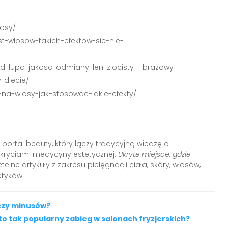
losy/
ost-wlosow-takich-efektow-sie-nie-
pod-lupa-jakosc-odmiany-len-zlocisty-i-brazowy-
-diecie/
ne-na-wlosy-jak-stosowac-jakie-efekty/
portal beauty, który łączy tradycyjną wiedzę o
dkryciami medycyny estetycznej.
Ukryte miejsce, gdzie
telne artykuły z zakresu pielęgnacji ciała, skóry, włosów,
etyków.
czy minusów?
 tak popularny zabieg w salonach fryzjerskich?