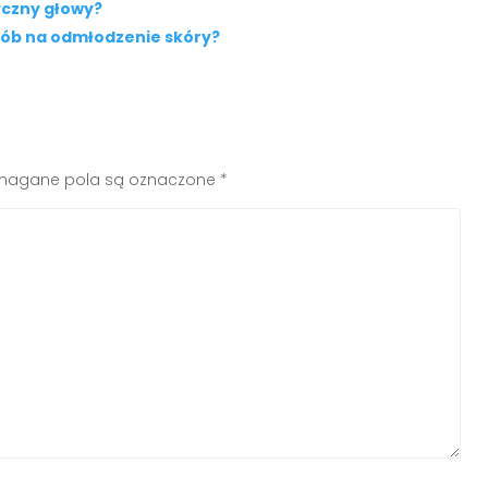
yczny głowy?
sób na odmłodzenie skóry?
agane pola są oznaczone
*