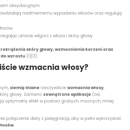
resem oksydacyjnym
ciwdziałają nadmiernemu wypadaniu włosów oraz regulują
włosów
egając utracie wilgoci z włosa i skóry głowy
rokrążenia skóry głowy, wzmocnienia korzeni oraz
do wzrostu
[1][3]
.
wiście wzmacnia włosy?
wnym,
siemię lniane
rzeczywiście
wzmacnia włosy
,
skóry głowy. Zarówno
zewnętrzne aplikacje
(żel,
ą optymalny efekt w postaci grubych, mocnych, mniej
 połączenie diety z pielęgnacją, aby w pełni wykorzystać
włosów
.