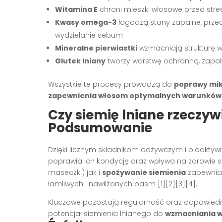
Witamina E
chroni mieszki włosowe przed st
Kwasy omega-3
łagodzą stany zapalne, prze
wydzielanie sebum
Mineralne pierwiastki
wzmacniają strukturę 
Glutek lniany
tworzy warstwę ochronną, zapobi
Wszystkie te procesy prowadzą do
poprawy mik
zapewnienia włosom optymalnych warunków 
Czy siemię lniane rzeczy
Podsumowanie
Dzięki licznym składnikom odżywczym i bioakty
poprawia ich kondycję oraz wpływa na zdrowie 
maseczki) jak i
spożywanie siemienia
zapewniaj
łamliwych i nawilżonych pasm
[1][2][3][4]
.
Kluczowe pozostają regularność oraz odpowiednie
potencjał siemienia lnianego do
wzmacniania 