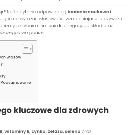
sy?
Na to pytanie odpowiadają
badania naukowe i
zujące na wyraźne właściwości wzmacniające i odżywcze
nizmy działania siemienia lnianego, jego skład oraz
zczegółowo poniżej.
wych włosów
sy
osy
y? Podsumowanie
nego kluczowe dla zdrowych
B, witaminy E, cynku, żelaza, selenu
oraz