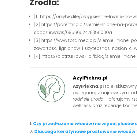
Źródła:
[1] https://onlybio.life/blog/siemie-lniane-na-w
[2] https://parenting.pl/siemie-lniane-na-por
spodziewalas/6956652478356000a
[3] https://www.totalmedic.pl/siemie-lniane-
zawartosc-lignianow-i-uzytecznos-nasion-c-w
[4] https://piotrturkowski.pl/blog/siemie-lnia
AzylPiekna.pl
AzylPiekna.pl
to ekskluzywny 
pielęgnacji z najnowszymi o
rodzi się uroda
– oferujemy rze
wellness oraz recenzje kosm
Czy przedłużanie włosów ma więcej plusów 
Dlaczego keratynowe prostowanie włosów to