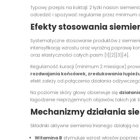
Typowy przepis na koktajl: 2 łyżki nasion siemien
odcedzić i spożywać regularnie przez minimum
Efekty stosowania siemie
Systematyczne stosowanie produktów z siemieni
intensyfikację wzrostu oraz wyraźną poprawę kon
oraz elastyczności całych pasm
[1][2][3][4]
.
Regularność kuracji (minimum 2 miesiące) prow
rozdwajania końcówek, zredukowania łupież
efekt zależy od połączenia działania odżywczego
Na poziomie skóry głowy obserwuje się
działani
łagodzenie nieprzyjemnych objawów, takich jak 
Mechanizmy działania sie
Składniki aktywne siemienia lnianego działają na 
Witamina B
stymuluje wzrost włosów poprzez 