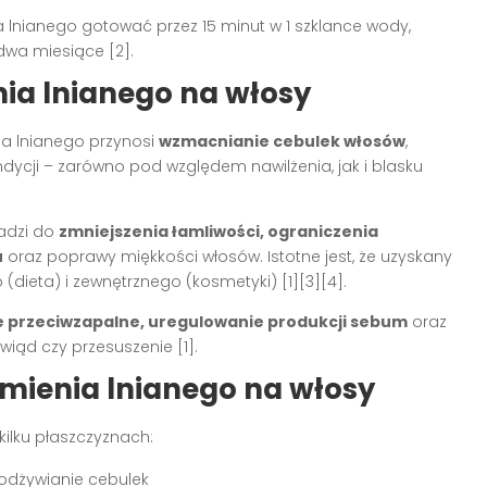
ia lnianego gotować przez 15 minut w 1 szklance wody,
 dwa miesiące
[2]
.
nia lnianego na włosy
a lnianego przynosi
wzmacnianie cebulek włosów
,
dycji – zarówno pod względem nawilżenia, jak i blasku
adzi do
zmniejszenia łamliwości, ograniczenia
u
oraz poprawy miękkości włosów. Istotne jest, że uzyskany
 (dieta) i zewnętrznego (kosmetyki)
[1][3][4]
.
e przeciwzapalne, uregulowanie produkcji sebum
oraz
świąd czy przesuszenie
[1]
.
mienia lnianego na włosy
kilku płaszczyznach:
odżywianie cebulek