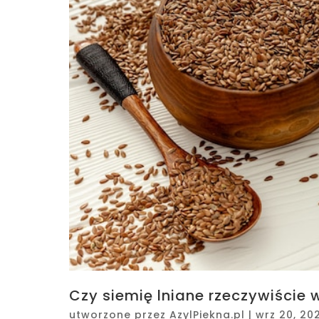
Czy siemię lniane rzeczywiście
utworzone przez
AzylPiekna.pl
|
wrz 20, 20