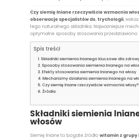
Czy siemię lniane rzeczywiście wzmacnia wło
obserwacje specjalistów ds. trychologii
, wska
tego naturalnego składnika. Najważniejsze mecha
optymalne sposoby stosowania przedstawiono s
Spis treści
Składniki siemienia lnianego kluczowe dla zdro
Sposoby stosowania siemienia lnianego na wło
Efekty stosowania siemienia lnianego na włosy
Mechanizmy działania siemienia lnianego na wł
Czy siemię lniane rzeczywiście wzmacnia włos
Źródła:
Składniki siemienia lnia
włosów
Siemię lniane to bogate źródło
witamin z grupy 