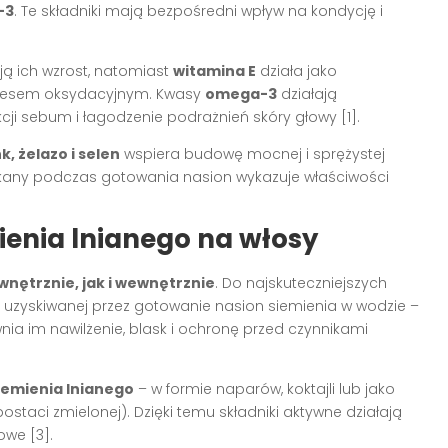
-3
. Te składniki mają bezpośredni wpływ na kondycję i
ją ich wzrost, natomiast
witamina E
działa jako
stresem oksydacyjnym. Kwasy
omega-3
działają
cji sebum i łagodzenie podrażnień skóry głowy
[1]
.
k, żelazo i selen
wspiera budowę mocnej i sprężystej
any podczas gotowania nasion wykazuje właściwości
enia lnianego na włosy
wnętrznie, jak i wewnętrznie
. Do najskuteczniejszych
, uzyskiwanej przez gotowanie nasion siemienia w wodzie –
nia im nawilżenie, blask i ochronę przed czynnikami
iemienia lnianego
– w formie naparów, koktajli lub jako
postaci zmielonej). Dzięki temu składniki aktywne działają
sowe
[3]
.