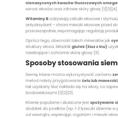
nienasyconych kwasów tłuszczowych omega
wzrost włosów oraz zdrowie skóry głowy
[1][3][4]
.
Witaminy B
odżywiają cebulki włosowe i stymulu
antyoksydant – chroni mieszki włosowe przed 
przeciwzapalnie, wspomagając regulację produk
Oprócz tego, obecność takich minerałów jak
cyn
struktury włosa. Składnik
glutek (śluz z lnu)
uzysk
nawilżające i ochronne skórę głowy
[3]
.
Sposoby stosowania siemi
Siemię lniane można wykorzystywać zarówno
ze
metod należy przygotowanie
żelu lub maseczki
tak uzyskany śluz nakłada się na włosy, co zapew
środowiskowymi
[1][2][3]
.
Równie popularne i skuteczne jest
spożywanie s
dodatek do posiłków (np. 1-2 łyżeczki dziennie w 
od wewnątrz, wspierając organizm i mieszki wło