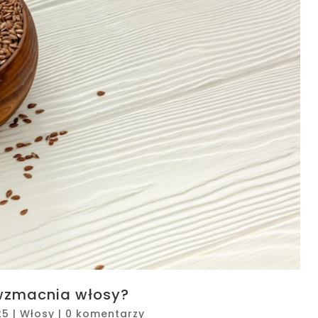
 wzmacnia włosy?
25
|
Włosy
|
0 komentarzy