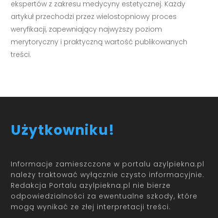
ekspertów z zakresu medycyny estetycznej. Każdy
artykuł przechodzi przez wielostopniowy proces
weryfikacji, zapewniający najwyższy poziom
merytoryczny i praktyczną wartość publikowanych
treści.
Użytkowniku!
Informacje zamieszczone w portalu azylpiekna.pl
należy traktować wyłącznie czysto informacyjnie.
Redakcja Portalu azylpiekna.pl nie bierze
odpowiedzialności za ewentualne szkody, które
mogą wynikać ze złej interpretacji treści.