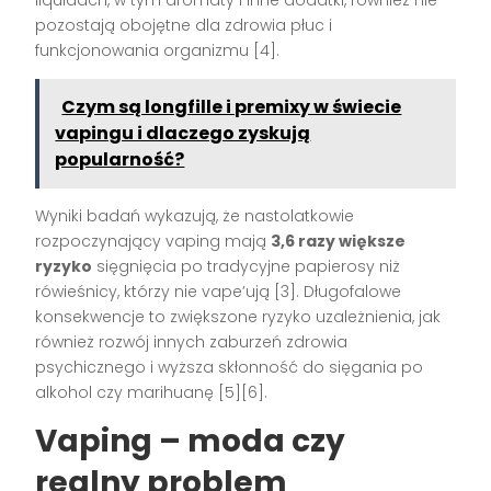
liquidach, w tym aromaty i inne dodatki, również nie
pozostają obojętne dla zdrowia płuc i
funkcjonowania organizmu
[4]
.
Czym są longfille i premixy w świecie
vapingu i dlaczego zyskują
popularność?
Wyniki badań wykazują, że nastolatkowie
rozpoczynający vaping mają
3,6 razy większe
ryzyko
sięgnięcia po tradycyjne papierosy niż
rówieśnicy, którzy nie vape’ują
[3]
. Długofalowe
konsekwencje to zwiększone ryzyko uzależnienia, jak
również rozwój innych zaburzeń zdrowia
psychicznego i wyższa skłonność do sięgania po
alkohol czy marihuanę
[5][6]
.
Vaping – moda czy
realny problem