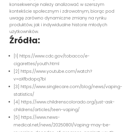
konsekwencje należy analizować w szerszym
kontekście społecznym i zdrowotnym, biorąc pod
uwagę zarówno dynamiczne zmiany na rynku
produktów, jak i indywidualne historie młodych
użytkowników.
Źródła:
[1] https://www.cdc.gov/tobacco/e-
cigarettes/youth.html
[2] https://www.youtube.com/watch?
v=aXfbdopq7bI
[3] https://www.singlecare.com/blog/news/vaping-
statistics/
[4] https://www.childrenscolorado.org/just-ask-
childrens/articles/teen-vaping/
[5] https://www.news-
medical.net/news/20250801/Vaping-may-be-