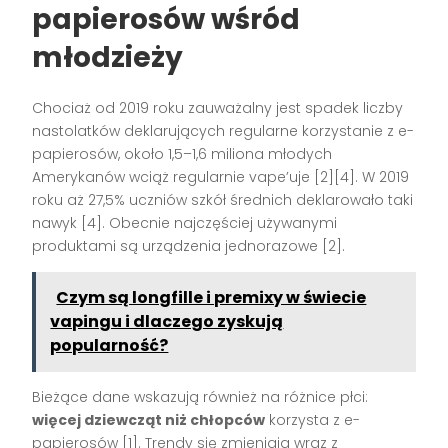
papierosów wśród
młodzieży
Chociaż od 2019 roku zauważalny jest spadek liczby
nastolatków deklarujących regularne korzystanie z e-
papierosów, około 1,5–1,6 miliona młodych
Amerykanów wciąż regularnie vape’uje
[2][4]
. W 2019
roku aż 27,5% uczniów szkół średnich deklarowało taki
nawyk
[4]
. Obecnie najczęściej używanymi
produktami są urządzenia jednorazowe
[2]
.
Czym są longfille i premixy w świecie
vapingu i dlaczego zyskują
popularność?
Bieżące dane wskazują również na różnice płci:
więcej dziewcząt niż chłopców
korzysta z e-
papierosów
[1]
. Trendy się zmieniają wraz z