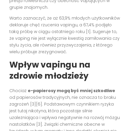
presja rówieśnicza czy obecność vapujących w
grupie znajomych.
Warto zaznaczyć, że aż 63,9% młodych użytkowników
deklaruje chęć rzucenia vapingu, a 67,4% podjęło
taką próbę w ciągu ostatniego roku
[1]
. Sugeruje to,
że vaping nie jest wyłącznie kwestią zamiłowania czy
stylu życia, ale również przyzwyczajenia, z którego
wielu próbuje zrezygnować.
Wpływ vapingu na
zdrowie młodzieży
Chociaż
e-papierosy mogą być mniej szkodliwe
od papierosów tradycyjnych, nie oznacza to braku
zagrożeń
[3][6]
. Podstawowym czynnikiem ryzyka
jest tutaj nikotyna, która pozostaje silnie
uzależniająca i wpływa negatywnie na rozwój mózgu
nastolatków
[3]
. Związki chemiczne obecne w