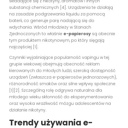
składające się z nikotyny, aromatów i innych
substancji chemicznych
[4]
. Urządzenia te działają
na zasadzie podgrzewania liquidu za pomocą
baterii, co generuje parę nadającą się do
wdychania. Wśród młodzieży w Stanach
Zjednoczonych to właśnie
e-papierosy
są obecnie
tym produktem nikotynowym, po który sięgają
najczęściej
[1]
.
Czynniki wyjaśniające popularność vapingu w tej
grupie wiekowej obejmują obecność reklam
kierowanych do młodych ludzi, szeroką dostępność
urządzeń (zwłaszcza e-papierosów jednorazowych),
różnorodność smaków oraz silne wpływy społeczne
[1][2]
. Szczególną rolę odgrywa naturalna dla
młodego wieku skłonność do eksperymentowania
oraz wysoka wrażliwość mózgu adolescentów na
działanie nikotyny.
Trendy używania e-