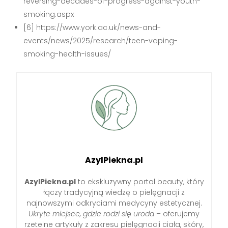
reversing-decades-of-progress-against-youth-
smoking.aspx
[6] https://www.york.ac.uk/news-and-
events/news/2025/research/teen-vaping-
smoking-health-issues/
AzylPiekna.pl
AzylPiekna.pl
to ekskluzywny portal beauty, który
łączy tradycyjną wiedzę o pielęgnacji z
najnowszymi odkryciami medycyny estetycznej.
Ukryte miejsce, gdzie rodzi się uroda
– oferujemy
rzetelne artykuły z zakresu pielęgnacji ciała, skóry,