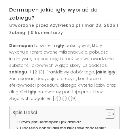
Dermapen jakie igły wybrać do
zabiegu?
utworzone przez
AzylPiekna.pl
|
mar 23, 2026
|
Zabiegi
|
0 komentarzy
Dermapen
to system
igły
pulsu­jących, który
wykonuje kontrolowane mikronakłucia, pobudza
intensywną regenerację i umożliwia wprowadzanie
substancji aktywnych w głąb skóry już podczas
zabiegu
[1][2][3]. Prawidłowy dobór tego,
jakie igły
zastosować, decyduje o precyzji, komforcie i
efektywności procedury, dlatego kryteria liczby oraz
długości
igły
omawiamy poniżej wprost i bez
zbędnych uogólnień [2][5][6][9].
Spis treści
Czym jest Dermapen i jak działa?
Dlaczego dobór igieł ma kluczowe znaczenie?