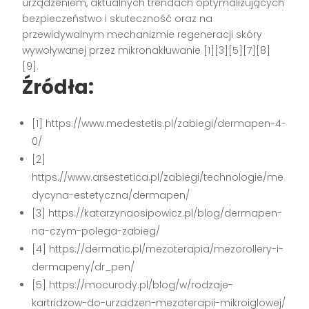
urządzeniem, aktualnych trendach optymalizujących
bezpieczeństwo i skuteczność oraz na
przewidywalnym mechanizmie regeneracji skóry
wywoływanej przez mikronakłuwanie [1][3][5][7][8]
[9].
Źródła:
[1] https://www.medestetis.pl/zabiegi/dermapen-4-
0/
[2]
https://www.arsestetica.pl/zabiegi/technologie/me
dycyna-estetyczna/dermapen/
[3] https://katarzynaosipowicz.pl/blog/dermapen-
na-czym-polega-zabieg/
[4] https://dermatic.pl/mezoterapia/mezorollery-i-
dermapeny/dr_pen/
[5] https://mocurody.pl/blog/w/rodzaje-
kartridzow-do-urzadzen-mezoterapii-mikroiglowej/