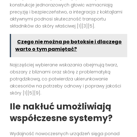
konstrukcje jednorazowych głowic wzmacniają
precyzję i bezpieczeństwo, a integracja z koktajlami
aktywnymi podnosi skuteczność transportu
składników do skóry właściwej [1][3][5].
Czego nie można po botoksie i dlaczego
warto o tym pamiętać?
Najczęściej wybierane wskazania obejmują twarz,
obszary z bliznami oraz skórę z problematyką
potrądzikową, co potwierdza ukierunkowanie
akcesoriów na potrzeby odnowy i poprawy jakości
skóry [1][5][9].
Ile nakłuć umożliwiają
współczesne systemy?
Wydajność nowoczesnych urządzeń sięga ponad