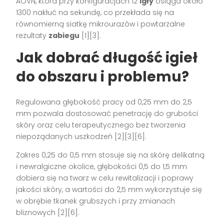
AOVN, która przy konfiguracjach 12
igły
osiąga około
1300 nakłuć na sekundę, co przekłada się na
równomierną siatkę mikrourazów i powtarzalne
rezultaty
zabiegu
[1][3].
Jak dobrać długość igieł
do obszaru i problemu?
Regulowana głębokość pracy od 0,25 mm do 2,5
mm pozwala dostosować penetrację do grubości
skóry oraz celu terapeutycznego bez tworzenia
niepożądanych uszkodzeń [2][3][6].
Zakres 0,25 do 0,5 mm stosuje się na skórę delikatną
i newralgiczne okolice, głębokości 0,5 do 1,5 mm
dobiera się na twarz w celu rewitalizacji i poprawy
jakości skóry, a wartości do 2,5 mm wykorzystuje się
w obrębie tkanek grubszych i przy zmianach
bliznowych [2][6].