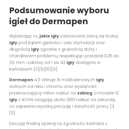
Podsumowanie wyboru
igieł do Dermapen
Wybierając to,
jakie igły
zastosować, kieruj się liczbą
igły
pod kątem gęstości i celu stymulacji oraz
długością
igły
zgodnie z grubością skóry i
charakterem problemu, respektując przedział 0,25 do
2,5 mm i zakresy od 1 do 42
igły
dostępne w
kartridżach [2][5][6][9].
Dermapen
4.0 oferuje 16 molibdenowych
igły
wolnych od niklu i chromu oraz wydajność
przekraczającą milion nakłuć na
zabieg
, a modele 12
igły
z AOVN osiągają około 1300 nakłuć na sekundę,
co zapewnia wysoką precyzję i sterylność pracy [1]
[3].
Decyzję finalną opieraj na zgodności kartridża z