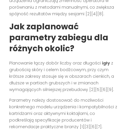
urządzenia ograniczają zmienność operatora w
porównaniu z metodami manualnymi, co zwiększa
spójność rezultatów między sesjami [2][4][8].
Jak zaplanować
parametry zabiegu dla
różnych okolic?
Planowanie łączy dobór liczby oraz długości
igły
z
grubością skóry i celem bodźcowym, przy czym
krótsze zakresy stosuje się w obszarach cienkich, a
dłuższe w partiach grubszych i w zmianach
wymagających silniejszej przebudowy [2][5][6][9].
Parametry należy dostosować do możliwości
konkretnego modelu urządzenia i kompatybilności z
kartridżami oraz aktywnymi koktajlami, co
podkreślają specyfikacje producentów i
rekomendacje praktyczne branży [1][3][6][7].