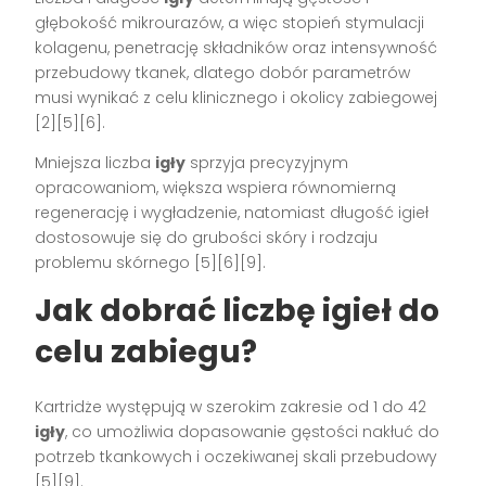
głębokość mikrourazów, a więc stopień stymulacji
kolagenu, penetrację składników oraz intensywność
przebudowy tkanek, dlatego dobór parametrów
musi wynikać z celu klinicznego i okolicy zabiegowej
[2][5][6].
Mniejsza liczba
igły
sprzyja precyzyjnym
opracowaniom, większa wspiera równomierną
regenerację i wygładzenie, natomiast długość igieł
dostosowuje się do grubości skóry i rodzaju
problemu skórnego [5][6][9].
Jak dobrać liczbę igieł do
celu zabiegu?
Kartridże występują w szerokim zakresie od 1 do 42
igły
, co umożliwia dopasowanie gęstości nakłuć do
potrzeb tkankowych i oczekiwanej skali przebudowy
[5][9].