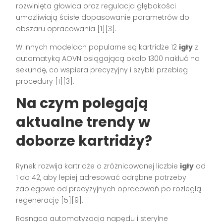
rozwinięta głowica oraz regulacja głębokości
umożliwiają ścisłe dopasowanie parametrów do
obszaru opracowania [1][3].
W innych modelach popularne są kartridże 12
igły
z
automatyką AOVN osiągającą około 1300 nakłuć na
sekundę, co wspiera precyzyjny i szybki przebieg
procedury [1][3].
Na czym polegają
aktualne trendy w
doborze kartridży?
Rynek rozwija kartridże o zróżnicowanej liczbie
igły
od
1 do 42, aby lepiej adresować odrębne potrzeby
zabiegowe od precyzyjnych opracowań po rozległą
regenerację [5][9].
Rosnąca automatyzacja napędu i sterylne