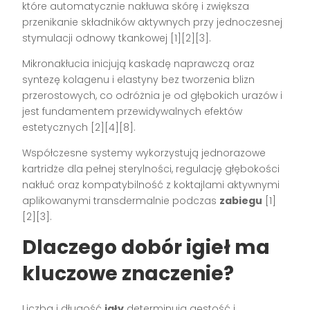
które automatycznie nakłuwa skórę i zwiększa
przenikanie składników aktywnych przy jednoczesnej
stymulacji odnowy tkankowej [1][2][3].
Mikronakłucia inicjują kaskadę naprawczą oraz
syntezę kolagenu i elastyny bez tworzenia blizn
przerostowych, co odróżnia je od głębokich urazów i
jest fundamentem przewidywalnych efektów
estetycznych [2][4][8].
Współczesne systemy wykorzystują jednorazowe
kartridże dla pełnej sterylności, regulację głębokości
nakłuć oraz kompatybilność z koktajlami aktywnymi
aplikowanymi transdermalnie podczas
zabiegu
[1]
[2][3].
Dlaczego dobór igieł ma
kluczowe znaczenie?
Liczba i długość
igły
determinują gęstość i