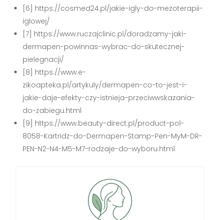
[6] https://cosmed24.pl/jakie-igly-do-mezoterapii-
iglowej/
[7] https://www.ruczajclinic.pl/doradzamy-jaki-
dermapen-powinnas-wybrac-do-skutecznej-
pielegnacji/
[8] https://www.e-
zikoapteka.pl/artykuly/dermapen-co-to-jest-i-
jakie-daje-efekty-czy-istnieja-przeciwwskazania-
do-zabiegu.html
[9] https://www.beauty-direct.pl/product-pol-
8058-Kartridz-do-Dermapen-Stamp-Pen-MyM-DR-
PEN-N2-N4-M5-M7-rodzaje-do-wyboru.html