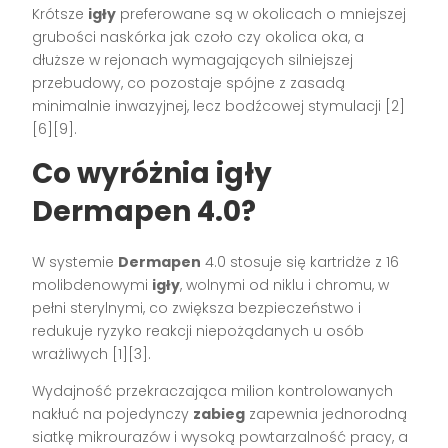
Krótsze
igły
preferowane są w okolicach o mniejszej
grubości naskórka jak czoło czy okolica oka, a
dłuższe w rejonach wymagających silniejszej
przebudowy, co pozostaje spójne z zasadą
minimalnie inwazyjnej, lecz bodźcowej stymulacji [2]
[6][9].
Co wyróżnia igły
Dermapen 4.0?
W systemie
Dermapen
4.0 stosuje się kartridże z 16
molibdenowymi
igły
, wolnymi od niklu i chromu, w
pełni sterylnymi, co zwiększa bezpieczeństwo i
redukuje ryzyko reakcji niepożądanych u osób
wrażliwych [1][3].
Wydajność przekraczająca milion kontrolowanych
nakłuć na pojedynczy
zabieg
zapewnia jednorodną
siatkę mikrourazów i wysoką powtarzalność pracy, a