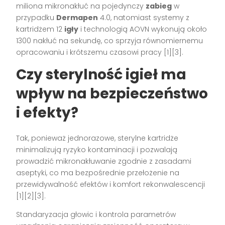
miliona mikronakłuć na pojedynczy
zabieg
w
przypadku
Dermapen
4.0, natomiast systemy z
kartridżem 12
igły
i technologią AOVN wykonują około
1300 nakłuć na sekundę, co sprzyja równomiernemu
opracowaniu i krótszemu czasowi pracy [1][3].
Czy sterylność igieł ma
wpływ na bezpieczeństwo
i efekty?
Tak, ponieważ jednorazowe, sterylne kartridże
minimalizują ryzyko kontaminacji i pozwalają
prowadzić mikronakłuwanie zgodnie z zasadami
aseptyki, co ma bezpośrednie przełożenie na
przewidywalność efektów i komfort rekonwalescencji
[1][2][3].
Standaryzacja głowic i kontrola parametrów