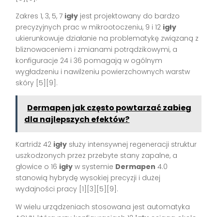
Zakres 1, 3, 5, 7
igły
jest projektowany do bardzo
precyzyjnych prac w mikrootoczeniu, 9 i 12
igły
ukierunkowuje działanie na problematykę związaną z
bliznowaceniem i zmianami potrądzikowymi, a
konfiguracje 24 i 36 pomagają w ogólnym
wygładzeniu i nawilżeniu powierzchownych warstw
skóry [5][9].
Dermapen jak często powtarzać zabieg
dla najlepszych efektów?
Kartridż 42
igły
służy intensywnej regeneracji struktur
uszkodzonych przez przebyte stany zapalne, a
głowice o 16
igły
w systemie
Dermapen
4.0
stanowią hybrydę wysokiej precyzji i dużej
wydajności pracy [1][3][5][9].
W wielu urządzeniach stosowana jest automatyka