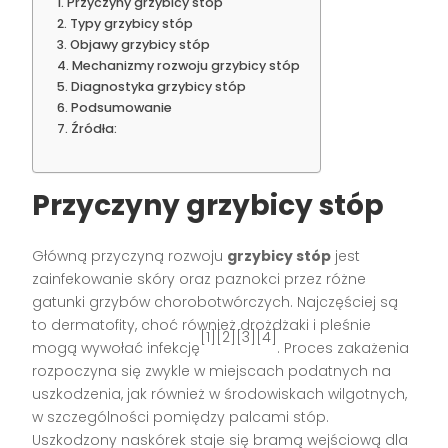
Przyczyny grzybicy stóp
Typy grzybicy stóp
Objawy grzybicy stóp
Mechanizmy rozwoju grzybicy stóp
Diagnostyka grzybicy stóp
Podsumowanie
Źródła:
Przyczyny grzybicy stóp
Główną przyczyną rozwoju
grzybicy stóp
jest
zainfekowanie skóry oraz paznokci przez różne
gatunki grzybów chorobotwórczych. Najczęściej są
to dermatofity, choć również drożdżaki i pleśnie
[1][2][3][4]
mogą wywołać infekcję
. Proces zakażenia
rozpoczyna się zwykle w miejscach podatnych na
uszkodzenia, jak również w środowiskach wilgotnych,
w szczególności pomiędzy palcami stóp.
Uszkodzony naskórek staje się bramą wejściową dla