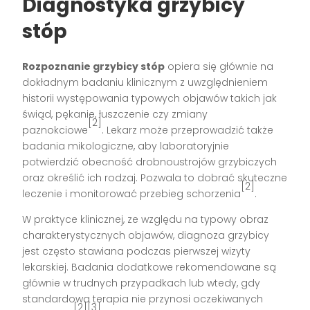
Diagnostyka grzybicy
stóp
Rozpoznanie grzybicy stóp
opiera się głównie na
dokładnym badaniu klinicznym z uwzględnieniem
historii występowania typowych objawów takich jak
świąd, pękanie, łuszczenie czy zmiany
[2]
paznokciowe
. Lekarz może przeprowadzić także
badania mikologiczne, aby laboratoryjnie
potwierdzić obecność drobnoustrojów grzybiczych
oraz określić ich rodzaj. Pozwala to dobrać skuteczne
[2]
leczenie i monitorować przebieg schorzenia
.
W praktyce klinicznej, ze względu na typowy obraz
charakterystycznych objawów, diagnoza grzybicy
jest często stawiana podczas pierwszej wizyty
lekarskiej. Badania dodatkowe rekomendowane są
głównie w trudnych przypadkach lub wtedy, gdy
standardowa terapia nie przynosi oczekiwanych
[2][3]