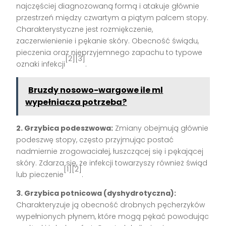
najczęściej diagnozowaną formą i atakuje głównie
przestrzeń między czwartym a piątym palcem stopy.
Charakterystyczne jest rozmiękczenie,
zaczerwienienie i pękanie skóry. Obecność świądu,
pieczenia oraz nieprzyjemnego zapachu to typowe
[2][3]
oznaki infekcji
.
Bruzdy nosowo-wargowe ile ml
wypełniacza potrzeba?
2. Grzybica podeszwowa:
Zmiany obejmują głównie
podeszwę stopy, często przyjmując postać
nadmiernie zrogowaciałej, łuszczącej się i pękającej
skóry. Zdarza się, że infekcji towarzyszy również świąd
[1][2]
lub pieczenie
.
3. Grzybica potnicowa (dyshydrotyczna):
Charakteryzuje ją obecność drobnych pęcherzyków
wypełnionych płynem, które mogą pękać powodując