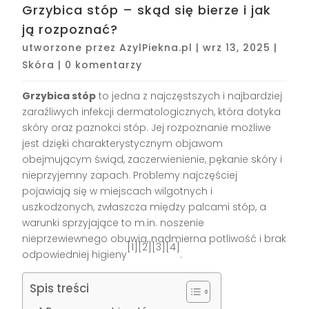
Grzybica stóp – skąd się bierze i jak
ją rozpoznać?
utworzone przez
AzylPiekna.pl
|
wrz 13, 2025
|
Skóra
|
0 komentarzy
Grzybica stóp
to jedna z najczęstszych i najbardziej
zaraźliwych infekcji dermatologicznych, która dotyka
skóry oraz paznokci stóp. Jej rozpoznanie możliwe
jest dzięki charakterystycznym objawom
obejmującym świąd, zaczerwienienie, pękanie skóry i
nieprzyjemny zapach. Problemy najczęściej
pojawiają się w miejscach wilgotnych i
uszkodzonych, zwłaszcza między palcami stóp, a
warunki sprzyjające to m.in. noszenie
nieprzewiewnego obuwia, nadmierna potliwość i brak
[1][2][3][4]
odpowiedniej higieny
.
Spis treści