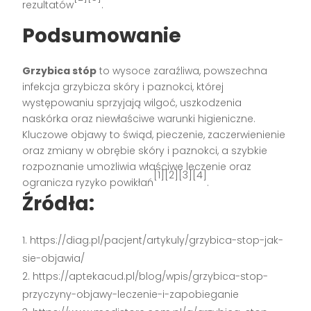
rezultatów
.
Podsumowanie
Grzybica stóp
to wysoce zaraźliwa, powszechna
infekcja grzybicza skóry i paznokci, której
występowaniu sprzyjają wilgoć, uszkodzenia
naskórka oraz niewłaściwe warunki higieniczne.
Kluczowe objawy to świąd, pieczenie, zaczerwienienie
oraz zmiany w obrębie skóry i paznokci, a szybkie
rozpoznanie umożliwia właściwe leczenie oraz
[1][2][3][4]
ogranicza ryzyko powikłań
.
Źródła:
https://diag.pl/pacjent/artykuly/grzybica-stop-jak-
sie-objawia/
https://aptekacud.pl/blog/wpis/grzybica-stop-
przyczyny-objawy-leczenie-i-zapobieganie