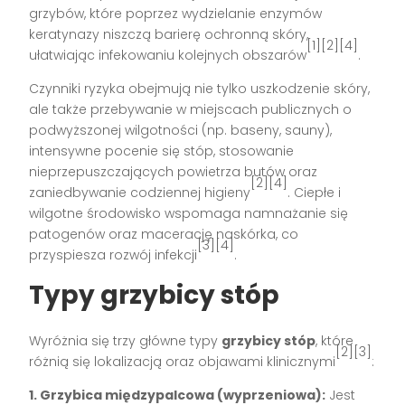
grzybów, które poprzez wydzielanie enzymów
keratynazy niszczą barierę ochronną skóry,
[1][2][4]
ułatwiając infekowaniu kolejnych obszarów
.
Czynniki ryzyka obejmują nie tylko uszkodzenie skóry,
ale także przebywanie w miejscach publicznych o
podwyższonej wilgotności (np. baseny, sauny),
intensywne pocenie się stóp, stosowanie
nieprzepuszczających powietrza butów oraz
[2][4]
zaniedbywanie codziennej higieny
. Ciepłe i
wilgotne środowisko wspomaga namnażanie się
patogenów oraz macerację naskórka, co
[3][4]
przyspiesza rozwój infekcji
.
Typy grzybicy stóp
Wyróżnia się trzy główne typy
grzybicy stóp
, które
[2][3]
różnią się lokalizacją oraz objawami klinicznymi
:
1. Grzybica międzypalcowa (wyprzeniowa):
Jest