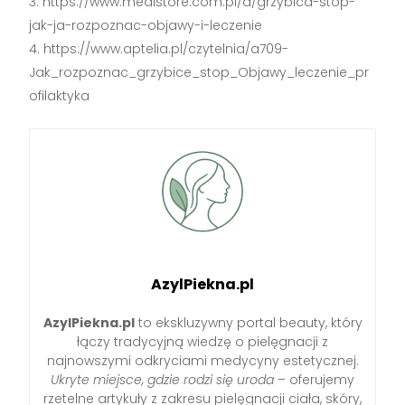
https://www.medistore.com.pl/a/grzybica-stop-
jak-ja-rozpoznac-objawy-i-leczenie
https://www.aptelia.pl/czytelnia/a709-
Jak_rozpoznac_grzybice_stop_Objawy_leczenie_pr
ofilaktyka
AzylPiekna.pl
AzylPiekna.pl
to ekskluzywny portal beauty, który
łączy tradycyjną wiedzę o pielęgnacji z
najnowszymi odkryciami medycyny estetycznej.
Ukryte miejsce, gdzie rodzi się uroda
– oferujemy
rzetelne artykuły z zakresu pielęgnacji ciała, skóry,