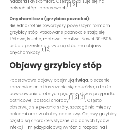
nadżerki i dyskomfort. Często lokalizuje się na
[1][3]
bokach stóp i podeszwach
.
Onychomikoza (grzybica paznokci):
Niejednokrotnie towarzyszy powyższym formom
grzybicy stóp. Atakowane paznokcie stają się
żółtawe, kruche, matowe i łamliwe. Nawet 30–50%
osób z przewlekłą grzybicą stóp ma objawy
[1][2]
onychomikozy
.
Objawy grzybicy stóp
Podstawowe objawy obejmują
świąd
, pieczenie,
zaczerwienienie i łuszczenie się naskórka, a także
powstawanie drobnych pęcherzyków w przypadku
[1][2][3]
potnicowej postaci choroby
. Często
obserwuje się pękanie skóry, szczególnie między
palcami oraz w okolicy podeszwy. Objawy grzybicy
często są charakterystyczne dla danych typów
infekcji – międzypalcową wyróżnia rozpadlina i