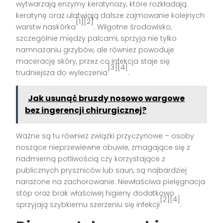
wytwarzają enzymy keratynazy, które rozkładają
keratynę oraz ułatwiają dalsze zajmowanie kolejnych
[1][2]
warstw naskórka
. Wilgotne środowisko,
szczególnie między palcami, sprzyja nie tylko
namnażaniu grzybów, ale również powoduje
macerację skóry, przez co infekcja staje się
[3][4]
trudniejsza do wyleczenia
.
Jak usunąć bruzdy nosowo wargowe
bez ingerencji chirurgicznej?
Ważne są tu również związki przyczynowe – osoby
noszące nieprzewiewne obuwie, zmagające się z
nadmierną potliwością czy korzystające z
publicznych pryszniców lub saun, są najbardziej
narażone na zachorowanie. Niewłaściwa pielęgnacja
stóp oraz brak właściwej higieny dodatkowo
[2][4]
sprzyjają szybkiemu szerzeniu się infekcji
.