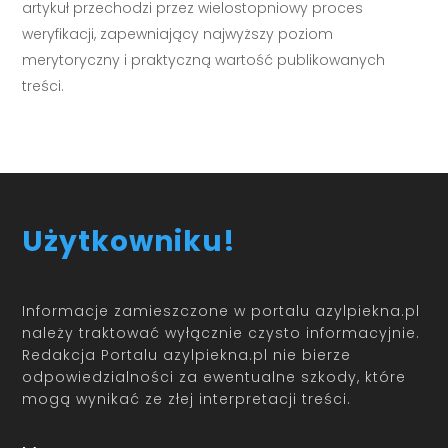
artykuł przechodzi przez wielostopniowy proces
weryfikacji, zapewniający najwyższy poziom
merytoryczny i praktyczną wartość publikowanych
treści.
Użytkowniku!
Informacje zamieszczone w portalu azylpiekna.pl
należy traktować wyłącznie czysto informacyjnie.
Redakcja Portalu azylpiekna.pl nie bierze
odpowiedzialności za ewentualne szkody, które
mogą wynikać ze złej interpretacji treści.