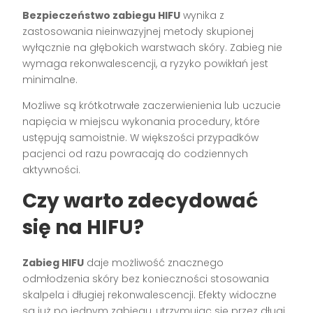
Bezpieczeństwo zabiegu HIFU
wynika z
zastosowania nieinwazyjnej metody skupionej
wyłącznie na głębokich warstwach skóry. Zabieg nie
wymaga rekonwalescencji, a ryzyko powikłań jest
minimalne.
Możliwe są krótkotrwałe zaczerwienienia lub uczucie
napięcia w miejscu wykonania procedury, które
ustępują samoistnie. W większości przypadków
pacjenci od razu powracają do codziennych
aktywności.
Czy warto zdecydować
się na HIFU?
Zabieg HIFU
daje możliwość znacznego
odmłodzenia skóry bez konieczności stosowania
skalpela i długiej rekonwalescencji. Efekty widoczne
są już po jednym zabiegu, utrzymując się przez długi