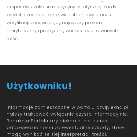
ekspertów z zakresu medycyny estetycznej. Każdy
artykuł przechodzi przez wielostopniowy proces
weryfikacji, zapewniający najwyższy poziom
merytoryczny i praktyczną wartość publikowanych
treści.
Użytkowniku!
Informacje zamieszczone w portalu azylpiekna.pl
należy traktować wyłącznie czysto informacyjnie.
Redakcja Portalu azylpiekna.pl nie bierze
odpowiedzialności za ewentualne szkody, które
mogą wynikać ze złej interpretacji treści.