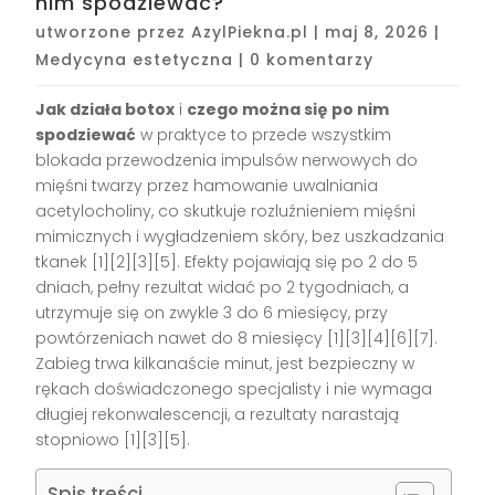
nim spodziewać?
utworzone przez
AzylPiekna.pl
|
maj 8, 2026
|
Medycyna estetyczna
|
0 komentarzy
Jak działa botox
i
czego można się po nim
spodziewać
w praktyce to przede wszystkim
blokada przewodzenia impulsów nerwowych do
mięśni twarzy przez hamowanie uwalniania
acetylocholiny, co skutkuje rozluźnieniem mięśni
mimicznych i wygładzeniem skóry, bez uszkadzania
tkanek [1][2][3][5]. Efekty pojawiają się po 2 do 5
dniach, pełny rezultat widać po 2 tygodniach, a
utrzymuje się on zwykle 3 do 6 miesięcy, przy
powtórzeniach nawet do 8 miesięcy [1][3][4][6][7].
Zabieg trwa kilkanaście minut, jest bezpieczny w
rękach doświadczonego specjalisty i nie wymaga
długiej rekonwalescencji, a rezultaty narastają
stopniowo [1][3][5].
Spis treści