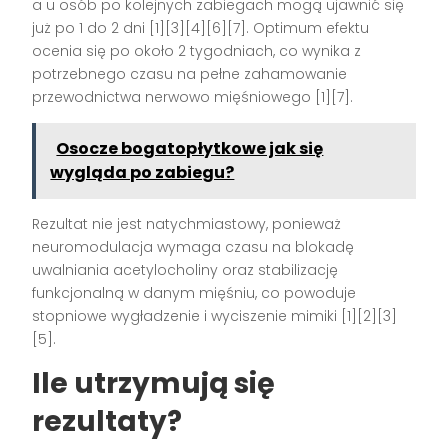
a u osób po kolejnych zabiegach mogą ujawnić się
już po 1 do 2 dni [1][3][4][6][7]. Optimum efektu
ocenia się po około 2 tygodniach, co wynika z
potrzebnego czasu na pełne zahamowanie
przewodnictwa nerwowo mięśniowego [1][7].
Osocze bogatopłytkowe jak się
wygląda po zabiegu?
Rezultat nie jest natychmiastowy, ponieważ
neuromodulacja wymaga czasu na blokadę
uwalniania acetylocholiny oraz stabilizację
funkcjonalną w danym mięśniu, co powoduje
stopniowe wygładzenie i wyciszenie mimiki [1][2][3]
[5].
Ile utrzymują się
rezultaty?