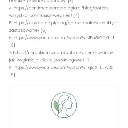
botoks-toksyna-botulinowa [3]
https://dentimedstomatologia.pl/blog/botoks-
wszystko-co-musisz-wiedziec/ [4]
https://klinikaotco.pl/blog/botox-dzialanie-efekty-i-
zastosowanie/ [5]
https://www.youtube.com/watch?v=JPnGiCQK0lU
[6]
https://mirackiclinic.com/botoks-dzien-po-dniu-
jak-wygladaja-efekty-pozabiegowe/ [7]
https://www.youtube.com/watch?v=q9LS_5Jxv30
[8]