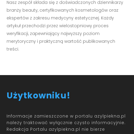
Nasz zespół składa się z doświadczonych dziennikarzy
branży beauty, certyfikowanych kosmetologów oraz
ekspertów z zakresu medycyny estetycznej. Każdy
artykuł przechodzi przez wielostopniowy proces
weryfikacji, zapewniający najwyższy poziom
merytoryczny i praktyczną wartość publikowanych
treści.
Użytkowniku!
Informacje zamieszczone w portalu azylpiekna.pl
należy traktować wyłącznie czysto informacyjnie.
Redakcja Portalu azylpiekna.pl nie bierze