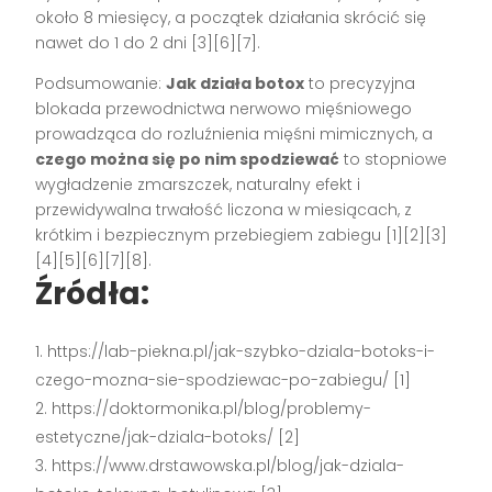
około 8 miesięcy, a początek działania skrócić się
nawet do 1 do 2 dni [3][6][7].
Podsumowanie:
Jak działa botox
to precyzyjna
blokada przewodnictwa nerwowo mięśniowego
prowadząca do rozluźnienia mięśni mimicznych, a
czego można się po nim spodziewać
to stopniowe
wygładzenie zmarszczek, naturalny efekt i
przewidywalna trwałość liczona w miesiącach, z
krótkim i bezpiecznym przebiegiem zabiegu [1][2][3]
[4][5][6][7][8].
Źródła:
https://lab-piekna.pl/jak-szybko-dziala-botoks-i-
czego-mozna-sie-spodziewac-po-zabiegu/ [1]
https://doktormonika.pl/blog/problemy-
estetyczne/jak-dziala-botoks/ [2]
https://www.drstawowska.pl/blog/jak-dziala-