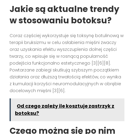
Jakie są aktualne trendy
w stosowaniu botoksu?
Coraz częściej wykorzystuje się toksynę botulinową w
terapii bruksizmu w celu osłabienia mięśni żwaczy
oraz uzyskania efektu wyszczuplenia dolnej części
twarzy, co wpisuje się w rosnącą popularność
podejścia funkcjonalno estetycznego [3][6][8].
Powtarzane zabiegi skutkują szybszym początkiem
działania oraz dłuższą trwałością efektów, co wynika
z kumulacji korzyści neuromodulacyjnych w obrębie
docelowych mięśni [3][6].
Od czego zależy ile kosztuje zastrzyk z
botoksu?
Czego można się po nim