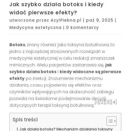
Jak szybko działa botoks i kiedy
widać pierwsze efekty?
utworzone przez
AzylPiekna.pl
|
paź 9, 2025
|
Medycyna estetyczna
|
0 komentarzy
Botoks
, znany również jako toksyna botulinowa, to
jedno z najczęściej stosowanych rozwiązań w
medycynie estetycznej w celu redukcji zmarszczek
mimicznych. Wielu pacjentów zastanawia się,
jak
szybko działa botoks
i
kiedy widoczne są pierwsze
efekty
po iniekcji. Zrozumienie mechanizmu
działania, czasu pojawienia się efektów oraz
czynników wpływających na skuteczność zabiegu
pozwala na świadome podejmowanie decyzji
[1][2][3][4]
dotyczących terapii toksyną botulinową.
Spis treści
Jak działa botoks? Mechanizm działania toksyny