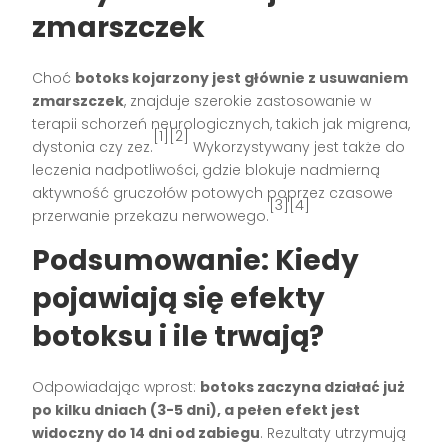
zmarszczek
Choć
botoks kojarzony jest głównie z usuwaniem
zmarszczek
, znajduje szerokie zastosowanie w
terapii schorzeń neurologicznych, takich jak migrena,
[1][2]
dystonia czy zez.
Wykorzystywany jest także do
leczenia nadpotliwości, gdzie blokuje nadmierną
aktywność gruczołów potowych poprzez czasowe
[3][4]
przerwanie przekazu nerwowego.
Podsumowanie: Kiedy
pojawiają się efekty
botoksu i ile trwają?
Odpowiadając wprost:
botoks zaczyna działać już
po kilku dniach (3-5 dni), a pełen efekt jest
widoczny do 14 dni od zabiegu
. Rezultaty utrzymują