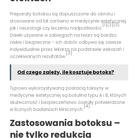
Preparaty botoksu są dopuszczone do obrotu i
stosowane od lat zarówno w medycynie estetycznej,
[1][2][3]
jak i neurologii czy leczeniu nadpotliwości.
Dawki używane w zabiegach na twarz są bardzo
niskie i bezpieczne – ich dobór odbywa się zawsze
indywidualnie przez lekarza na podstawie wskazań i
[3]
oczekiwanych rezultatów.
Od czego zależy, ile kosztuje botoks?
Typowo wykorzystywaną postacią toksyny w
medycynie estetycznej są botulina typu A i B, których
skuteczność i bezpieczeństwo zostały potwierdzone
[4]
w licznych badaniach klinicznych.
Zastosowania botoksu –
nie tylko redukcja