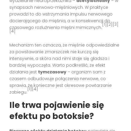
wydzielanie neuroprzekaźnika –
acetylocholiny
– w
synapsach nerwowo-mięśniowych. W praktyce
prowadzi to do wstrzymania impulsu nerwowego
docierającego do mięśnia, a w konsekwencji do
[1][2][3]
czasowego rozluźnienia mięśni mimicznych.
[4]
Mechanizm ten oznacza, że mięśnie odpowiedzialne
za powstawanie zmarszczek nie kurczą się
intensywnie, a skóra nad nimi staje się gładsza i
bardziej wypoczęta. Warto podkreślić, że efekt
działania jest
tymczasowy
– organizm sam z
czasem odbudowuje połączenia nerwowe, co
sprawia, że konieczne jest okresowe powtarzanie
[1][4]
zabiegu.
Ile trwa pojawienie się
efektu po botoksie?