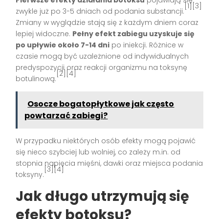
Pierwsze efekty działania botoksu
pojawiają się
[1][3]
zwykle już po 3-5 dniach od podania substancji.
Zmiany w wyglądzie stają się z każdym dniem coraz
lepiej widoczne.
Pełny efekt zabiegu uzyskuje się
po upływie około 7-14 dni
po iniekcji. Różnice w
czasie mogą być uzależnione od indywidualnych
predyspozycji oraz reakcji organizmu na toksynę
[2][4]
botulinową.
Osocze bogatopłytkowe jak często
powtarzać zabiegi?
W przypadku niektórych osób efekty mogą pojawić
się nieco szybciej lub wolniej, co zależy m.in. od
stopnia napięcia mięśni, dawki oraz miejsca podania
[3][4]
toksyny.
Jak długo utrzymują się
efekty botoksu?