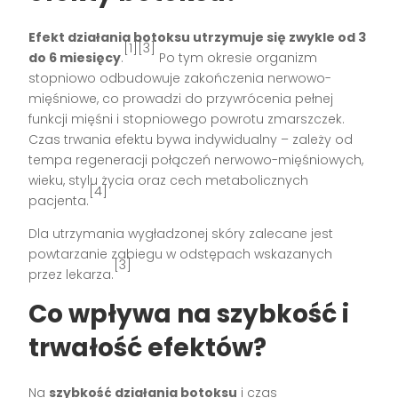
Efekt działania botoksu utrzymuje się zwykle od 3
[1][3]
do 6 miesięcy
.
Po tym okresie organizm
stopniowo odbudowuje zakończenia nerwowo-
mięśniowe, co prowadzi do przywrócenia pełnej
funkcji mięśni i stopniowego powrotu zmarszczek.
Czas trwania efektu bywa indywidualny – zależy od
tempa regeneracji połączeń nerwowo-mięśniowych,
wieku, stylu życia oraz cech metabolicznych
[4]
pacjenta.
Dla utrzymania wygładzonej skóry zalecane jest
powtarzanie zabiegu w odstępach wskazanych
[3]
przez lekarza.
Co wpływa na szybkość i
trwałość efektów?
Na
szybkość działania botoksu
i czas