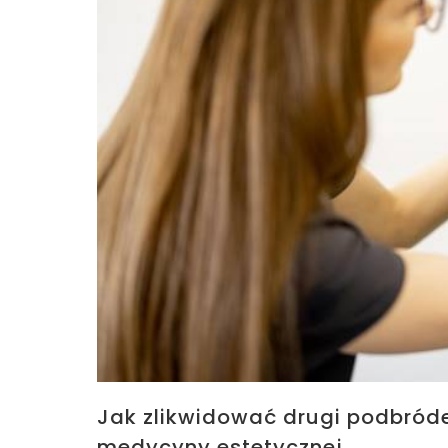
Jak zlikwidować drugi podbród
medycyny estetycznej