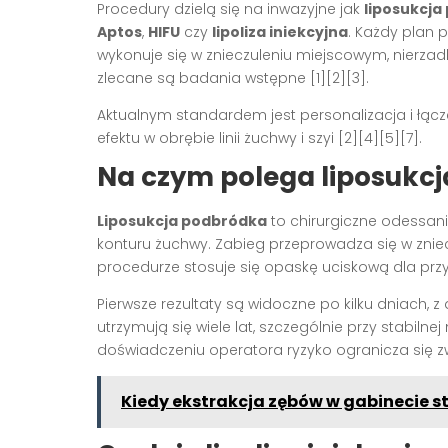
Procedury dzielą się na inwazyjne jak
liposukcja
Aptos
,
HIFU
czy
lipoliza iniekcyjna
. Każdy plan p
wykonuje się w znieczuleniu miejscowym, nierzad
zlecane są badania wstępne [1][2][3].
Aktualnym standardem jest personalizacja i łąc
efektu w obrębie linii żuchwy i szyi [2][4][5][7].
Na czym polega liposukc
Liposukcja podbródka
to chirurgiczne odessan
konturu żuchwy. Zabieg przeprowadza się w znie
procedurze stosuje się opaskę uciskową dla przysp
Pierwsze rezultaty są widoczne po kilku dniach,
utrzymują się wiele lat, szczególnie przy stabilnej 
doświadczeniu operatora ryzyko ogranicza się zw
Kiedy ekstrakcja zębów w gabinecie 