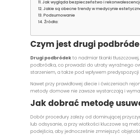
Jak wygląda bezpieczeństwo i rekonwalescencj
Jakie są obecne trendy w medycynie estetycz
Podsumowanie
Źródła:
Czym jest drugi podbróde
Drugi podbródek
to nadmiar tkanki tłuszczowej,
podbródka, co prowadzi do utraty wyraźnego owalu 
starzeniem, a także pod wpływem predyspozycji 
Nawet przy prawidłowej diecie i ćwiczeniach re
metody domowe nie zawsze wystarczają i wymag
Jak dobrać metodę usuw
Dobór procedury zależy od dominującej przyczyny.
lub odsysanie, a przy wiotkości kluczowe są met
podejścia, aby jednocześnie zmniejszyć objętość,