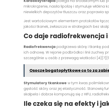
Karboksyterapia
polega na śródskórnym lub 
mikrokrążenie, nasila lipolizę i stymuluje włókn
niewielkich depozytów tłuszczu oraz poprawia sp
Jest wartościowym elementem protokołów łączo
jakości tkanek, zwłaszcza w strategiach bez skalpe
Co daje radiofrekwencja 
Radiofrekwencja
podgrzewa skórę i tkankę pod
ich odnowę. W rejonie podbródka i linii żuchwy p
szczególnie u osób z przewagą wiotkości [4][7][9
Osocze bogatopłytkowe co to za zabie
Stymulatory tkankowe
w tym kwas polimlekowy 
gęstość skóry oraz jej elastyczność. Stanowią
skalpela i dobrze komponują się z HIFU, radiofrekw
Ile czeka się na efekty i j