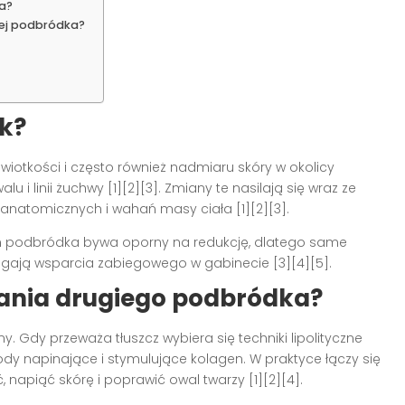
a?
nej podbródka?
k?
 wiotkości i często również nadmiaru skóry w okolicy
i linii żuchwy [1][2][3]. Zmiany te nasilają się wraz ze
anatomicznych i wahań masy ciała [1][2][3].
jon podbródka bywa oporny na redukcję, dlatego same
ają wsparcia zabiegowego w gabinecie [3][4][5].
ania drugiego podbródka?
 Gdy przeważa tłuszcz wybiera się techniki lipolityczne
ody napinające i stymulujące kolagen. W praktyce łączy się
 napiąć skórę i poprawić owal twarzy [1][2][4].