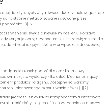
?
tancji lipolitycznych, w tym kwasu deoksycholowego, które
idy są następnie metabolizowane i usuwane przez
i podbródka [3][5].
zaczerwienienie, zwykle o niewielkim nasileniu. Poprawa
kiedy ustępuje obrzęk. Procedura nie jest rozwiązaniem dla
metodami napinającymi skórę w przypadku jednoczesnej
i podparcie tkanek podbródka oraz linii żuchwy.
scowym, często wystarczy kilka ukłuć. Mechanizm łączy
eniem produkcji kolagenu. Dostępne są warianty
otrzeb i planowanego czasu trwania efektu [1][2].
 utracie jędrności z niewielkim komponentem tłuszczowym.
cymi jakość skóry i jej gęstość, co wzmacnia ostateczny