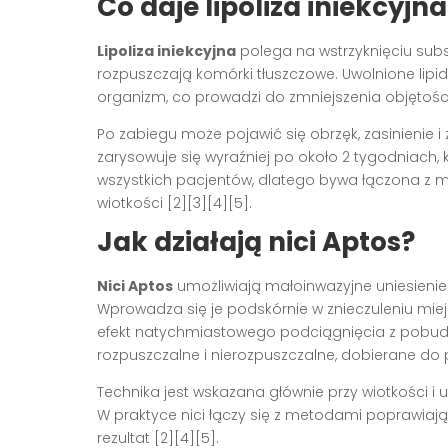
Co daje lipoliza iniekcyjna
Lipoliza iniekcyjna
polega na wstrzyknięciu subs
rozpuszczają komórki tłuszczowe. Uwolnione lip
organizm, co prowadzi do zmniejszenia objętośc
Po zabiegu może pojawić się obrzęk, zasinienie i 
zarysowuje się wyraźniej po około 2 tygodniach, 
wszystkich pacjentów, dlatego bywa łączona z 
wiotkości [2][3][4][5].
Jak działają nici Aptos?
Nici Aptos
umożliwiają małoinwazyjne uniesienie 
Wprowadza się je podskórnie w znieczuleniu miej
efekt natychmiastowego podciągnięcia z pobudz
rozpuszczalne i nierozpuszczalne, dobierane do p
Technika jest wskazana głównie przy wiotkości i
W praktyce nici łączy się z metodami poprawiają
rezultat [2][4][5].