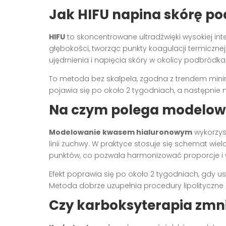
Jak HIFU napina skórę p
HIFU
to skoncentrowane ultradźwięki wysokiej int
głębokości, tworząc punkty koagulacji termiczne
ujędrnienia i napięcia skóry w okolicy podbródka i
To metoda bez skalpela, zgodna z trendem mini
pojawia się po około 2 tygodniach, a następnie 
Na czym polega modelo
Modelowanie kwasem hialuronowym
wykorzyst
linii żuchwy. W praktyce stosuje się schemat wi
punktów, co pozwala harmonizować proporcje i w
Efekt poprawia się po około 2 tygodniach, gdy ust
Metoda dobrze uzupełnia procedury lipolityczne or
Czy karboksyterapia zmn