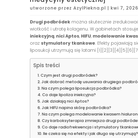
utworzone przez
AzylPiekna.pl
|
kwi 7, 202
Drugi podbródek
można skutecznie zredukować d
wiotkość i utratę kolagenu. W gabinetach stosuj
iniekcyjną
,
nici Aptos
,
HIFU
,
modelowanie kwa
oraz
stymulatory tkankowe
. Efekty pojawiają 
liposukcji utrzymują się latami [1][2][3][4][5][6][7
Spis treści
Czym jest drugi podbródek?
Jak dobrać metodę usuwania drugiego podbr
Na czym polega liposukcja podbródka?
Co daje lipoliza iniekcyjna?
Jak działają nici Aptos?
Jak HIFU napina skórę podbródka?
Na czym polega modelowanie kwasem hialuro
Czy karboksyterapia zmniejsza drugi podbróde
Co daje radiofrekwencja i stymulatory tkankow
Ile czeka się na efekty i jak długo się utrzymują?