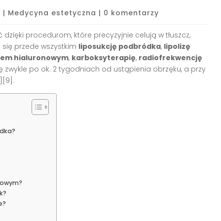
6
|
Medycyna estetyczna
|
0 komentarzy
zięki procedurom, które precyzyjnie celują w tłuszcz,
e się przede wszystkim
liposukcję podbródka
,
lipolizę
sem hialuronowym
,
karboksyterapię
,
radiofrekwencję
się zwykle po ok. 2 tygodniach od ustąpienia obrzęku, a przy
][9].
ódka?
nowym?
k?
e?