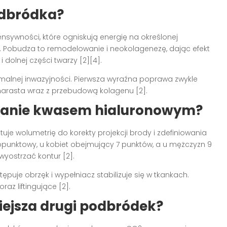
odbródka?
ensywności, które ogniskują energię na określonej
j. Pobudza to remodelowanie i neokolagenezę, dając efekt
 dolnej części twarzy [2][4].
malnej inwazyjności. Pierwsza wyraźna poprawa zwykle
narasta wraz z przebudową kolagenu [2].
wanie kwasem hialuronowym?
uje wolumetrię do korekty projekcji brody i zdefiniowania
elopunktowy, u kobiet obejmujący 7 punktów, a u mężczyzn 9
yostrzać kontur [2].
ępuje obrzęk i wypełniacz stabilizuje się w tkankach.
az liftingujące [2].
iejsza drugi podbródek?