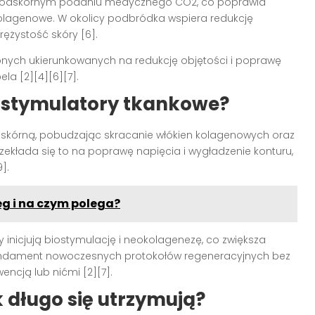
podskórnym podaniu medycznego CO2, co poprawia
a kolagenowe. W okolicy podbródka wspiera redukcję
rężystość skóry [6].
nych ukierunkowanych na redukcję objętości i poprawę
la [2][4][6][7].
i stymulatory tkankowe?
skórną, pobudzając skracanie włókien kolagenowych oraz
rzekłada się to na poprawę napięcia i wygładzenie konturu,
].
g i na czym polega?
inicjują biostymulację i neokolagenezę, co zwiększa
 fundament nowoczesnych protokołów regeneracyjnych bez
encją lub nićmi [2][7].
ak długo się utrzymują?