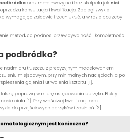
 podbródka
oraz małoinwazyjne i bez skalpela jak
nici
oprzedza konsultacja i kwalifikacja. Zabiegi zwykle
ko wymagając zaledwie trzech ukłuć, a w razie potrzeby
zenie metod, co podnosi przewidywalność i kompletność
ja podbródka?
ie nadmiaru tłuszczu z precyzyjnym modelowaniem
czuleniu miejscowym, przy minimalnych nacięciach, a po
ieszenia gojenia i utrwalenia kształtu [1].
 z dalszą poprawą w miarę ustępowania obrzęku. Efekty
masie ciała [1]. Przy właściwej kwalifikacji oraz
ykle do przejściowych obrzęków i zasinień [3].
stomatologicznym jest konieczna?