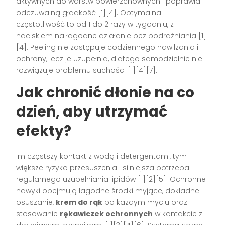
aktywnych do warstw powierzchownych i poprawia
odczuwalną gładkość [1][4]. Optymalna
częstotliwość to od 1 do 2 razy w tygodniu, z
naciskiem na łagodne działanie bez podrażniania [1]
[4]. Peeling nie zastępuje codziennego nawilżania i
ochrony, lecz je uzupełnia, dlatego samodzielnie nie
rozwiązuje problemu suchości [1][4][7].
Jak chronić dłonie na co
dzień, aby utrzymać
efekty?
Im częstszy kontakt z wodą i detergentami, tym
większe ryzyko przesuszenia i silniejsza potrzeba
regularnego uzupełniania lipidów [1][2][5]. Ochronne
nawyki obejmują łagodne środki myjące, dokładne
osuszanie,
krem do rąk
po każdym myciu oraz
stosowanie
rękawiczek ochronnych
w kontakcie z