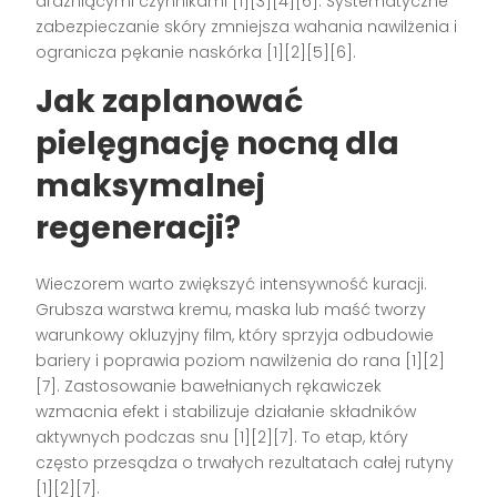
drażniącymi czynnikami [1][3][4][6]. Systematyczne
zabezpieczanie skóry zmniejsza wahania nawilżenia i
ogranicza pękanie naskórka [1][2][5][6].
Jak zaplanować
pielęgnację nocną dla
maksymalnej
regeneracji?
Wieczorem warto zwiększyć intensywność kuracji.
Grubsza warstwa kremu, maska lub maść tworzy
warunkowy okluzyjny film, który sprzyja odbudowie
bariery i poprawia poziom nawilżenia do rana [1][2]
[7]. Zastosowanie bawełnianych rękawiczek
wzmacnia efekt i stabilizuje działanie składników
aktywnych podczas snu [1][2][7]. To etap, który
często przesądza o trwałych rezultatach całej rutyny
[1][2][7].