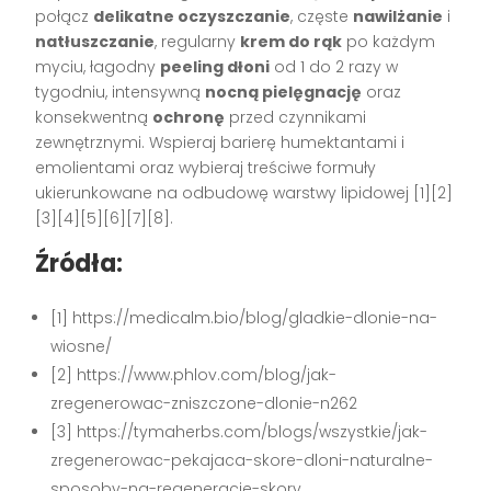
połącz
delikatne oczyszczanie
, częste
nawilżanie
i
natłuszczanie
, regularny
krem do rąk
po każdym
myciu, łagodny
peeling dłoni
od 1 do 2 razy w
tygodniu, intensywną
nocną pielęgnację
oraz
konsekwentną
ochronę
przed czynnikami
zewnętrznymi. Wspieraj barierę humektantami i
emolientami oraz wybieraj treściwe formuły
ukierunkowane na odbudowę warstwy lipidowej [1][2]
[3][4][5][6][7][8].
Źródła:
[1] https://medicalm.bio/blog/gladkie-dlonie-na-
wiosne/
[2] https://www.phlov.com/blog/jak-
zregenerowac-zniszczone-dlonie-n262
[3] https://tymaherbs.com/blogs/wszystkie/jak-
zregenerowac-pekajaca-skore-dloni-naturalne-
sposoby-na-regeneracje-skory