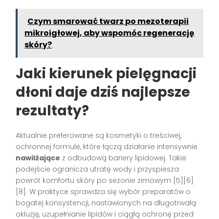
Czym smarować twarz po mezoterapii
mikroigłowej, aby wspomóc regenerację
skóry?
Jaki kierunek pielęgnacji
dłoni daje dziś najlepsze
rezultaty?
Aktualnie preferowane są kosmetyki o treściwej,
ochronnej formule, które łączą działanie intensywnie
nawilżające
z odbudową bariery lipidowej. Takie
podejście ogranicza utratę wody i przyspiesza
powrót komfortu skóry po sezonie zimowym [5][6]
[8]. W praktyce sprawdza się wybór preparatów o
bogatej konsystencji, nastawionych na długotrwałą
okluzję, uzupełnianie lipidów i ciągłą ochronę przed