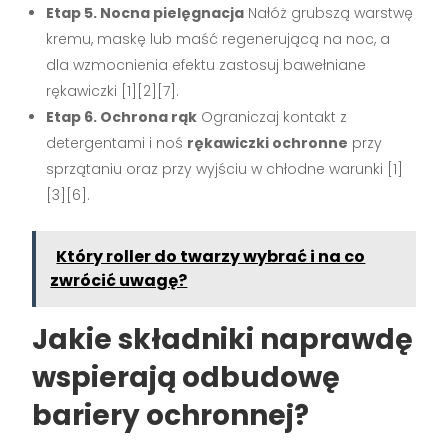
Etap 5. Nocna pielęgnacja
Nałóż grubszą warstwę
kremu, maskę lub maść regenerującą na noc, a
dla wzmocnienia efektu zastosuj bawełniane
rękawiczki [1][2][7].
Etap 6. Ochrona rąk
Ograniczaj kontakt z
detergentami i noś
rękawiczki ochronne
przy
sprzątaniu oraz przy wyjściu w chłodne warunki [1]
[3][6].
Który roller do twarzy wybrać i na co
zwrócić uwagę?
Jakie składniki naprawdę
wspierają odbudowę
bariery ochronnej?