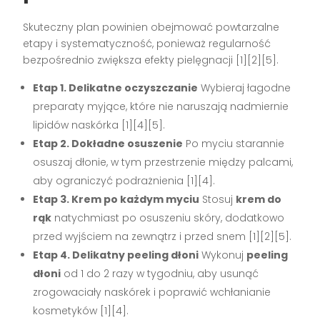
Skuteczny plan powinien obejmować powtarzalne
etapy i systematyczność, ponieważ regularność
bezpośrednio zwiększa efekty pielęgnacji [1][2][5].
Etap 1. Delikatne oczyszczanie
Wybieraj łagodne
preparaty myjące, które nie naruszają nadmiernie
lipidów naskórka [1][4][5].
Etap 2. Dokładne osuszenie
Po myciu starannie
osuszaj dłonie, w tym przestrzenie między palcami,
aby ograniczyć podrażnienia [1][4].
Etap 3. Krem po każdym myciu
Stosuj
krem do
rąk
natychmiast po osuszeniu skóry, dodatkowo
przed wyjściem na zewnątrz i przed snem [1][2][5].
Etap 4. Delikatny peeling dłoni
Wykonuj
peeling
dłoni
od 1 do 2 razy w tygodniu, aby usunąć
zrogowaciały naskórek i poprawić wchłanianie
kosmetyków [1][4].