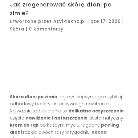
Jak zregenerować skórę dłoni po
zimie?
utworzone przez
AzylPiekna.pl
|
cze 17, 2026
|
Skóra
|
0 komentarzy
Skóra dłoni po zimie
najczęściej wymaga szybkiej
odbudowy bariery i intensywnego nawilżenia.
Najważniejsze działania to
delikatne oczyszczanie
,
częste
nawilżanie
i
natłuszczanie
, systematyczny
krem do rąk
po każdym myciu, łagodny
peeling
dłoni
raz do dwóch razy w tygodniu,
nocna