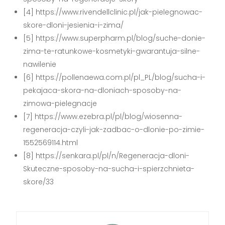
[4] https://www.rivendellclinic.pl/jak-pielegnowac-
skore-dloni-jesienia-i-zima/
[5] https://www.superpharm.pl/blog/suche-donie-
zima-te-ratunkowe-kosmetyki-gwarantuja-silne-
nawilenie
[6] https://pollenaewa.com.pl/pl_PL/blog/sucha-i-
pekajaca-skora-na-dloniach-sposoby-na-
zimowa-pielegnacje
[7] https://www.ezebra.pl/pl/blog/wiosenna-
regeneracja-czyli-jak-zadbac-o-dlonie-po-zimie-
1552569114.html
[8] https://senkara.pl/pl/n/Regeneracja-dloni-
Skuteczne-sposoby-na-sucha-i-spierzchnieta-
skore/33