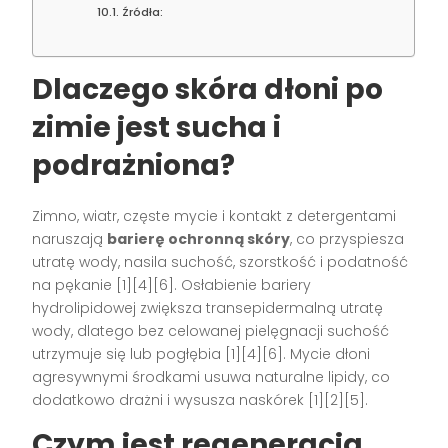
Źródła:
Dlaczego skóra dłoni po
zimie jest sucha i
podrażniona?
Zimno, wiatr, częste mycie i kontakt z detergentami
naruszają
barierę ochronną skóry
, co przyspiesza
utratę wody, nasila suchość, szorstkość i podatność
na pękanie [1][4][6]. Osłabienie bariery
hydrolipidowej zwiększa transepidermalną utratę
wody, dlatego bez celowanej pielęgnacji suchość
utrzymuje się lub pogłębia [1][4][6]. Mycie dłoni
agresywnymi środkami usuwa naturalne lipidy, co
dodatkowo drażni i wysusza naskórek [1][2][5].
Czym jest regeneracja