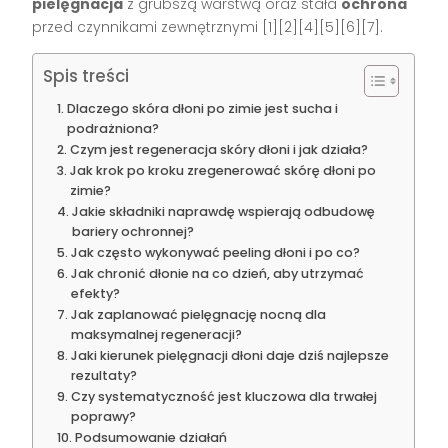
pielęgnacja
z grubszą warstwą oraz stała
ochrona
przed czynnikami zewnętrznymi [1][2][4][5][6][7].
Spis treści
Dlaczego skóra dłoni po zimie jest sucha i
podrażniona?
Czym jest regeneracja skóry dłoni i jak działa?
Jak krok po kroku zregenerować skórę dłoni po
zimie?
Jakie składniki naprawdę wspierają odbudowę
bariery ochronnej?
Jak często wykonywać peeling dłoni i po co?
Jak chronić dłonie na co dzień, aby utrzymać
efekty?
Jak zaplanować pielęgnację nocną dla
maksymalnej regeneracji?
Jaki kierunek pielęgnacji dłoni daje dziś najlepsze
rezultaty?
Czy systematyczność jest kluczowa dla trwałej
poprawy?
Podsumowanie działań