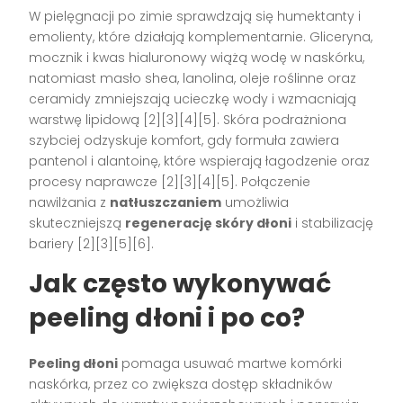
W pielęgnacji po zimie sprawdzają się humektanty i
emolienty, które działają komplementarnie. Gliceryna,
mocznik i kwas hialuronowy wiążą wodę w naskórku,
natomiast masło shea, lanolina, oleje roślinne oraz
ceramidy zmniejszają ucieczkę wody i wzmacniają
warstwę lipidową [2][3][4][5]. Skóra podrażniona
szybciej odzyskuje komfort, gdy formuła zawiera
pantenol i alantoinę, które wspierają łagodzenie oraz
procesy naprawcze [2][3][4][5]. Połączenie
nawilżania z
natłuszczaniem
umożliwia
skuteczniejszą
regenerację skóry dłoni
i stabilizację
bariery [2][3][5][6].
Jak często wykonywać
peeling dłoni i po co?
Peeling dłoni
pomaga usuwać martwe komórki
naskórka, przez co zwiększa dostęp składników