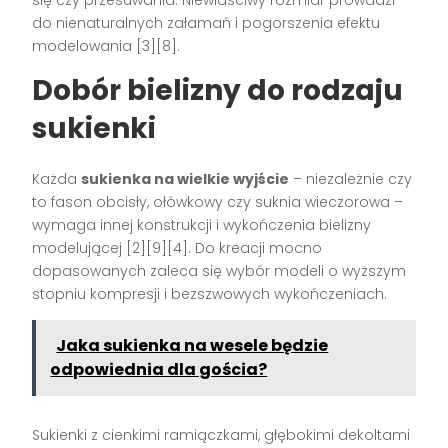
się czy przesuwania. Niewłaściwy rozmiar prowadzi
do nienaturalnych załamań i pogorszenia efektu
modelowania
[3][8]
.
Dobór bielizny do rodzaju
sukienki
Każda
sukienka na wielkie wyjście
– niezależnie czy
to fason obcisły, ołówkowy czy suknia wieczorowa –
wymaga innej konstrukcji i wykończenia bielizny
modelującej
[2][9][4]
. Do kreacji mocno
dopasowanych zaleca się wybór modeli o wyższym
stopniu kompresji i bezszwowych wykończeniach.
Jaka sukienka na wesele będzie
odpowiednia dla gościa?
Sukienki z cienkimi ramiączkami, głębokimi dekoltami