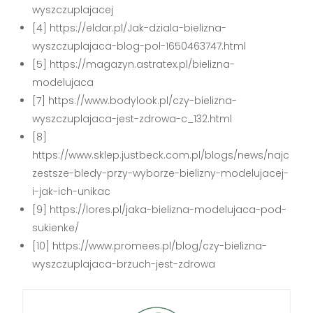
wyszczuplajacej
[4] https://eldar.pl/Jak-dziala-bielizna-
wyszczuplajaca-blog-pol-1650463747.html
[5] https://magazyn.astratex.pl/bielizna-
modelujaca
[7] https://www.bodylook.pl/czy-bielizna-
wyszczuplajaca-jest-zdrowa-c_132.html
[8]
https://www.sklep.justbeck.com.pl/blogs/news/najc
zestsze-bledy-przy-wyborze-bielizny-modelujacej-
i-jak-ich-unikac
[9] https://lores.pl/jaka-bielizna-modelujaca-pod-
sukienke/
[10] https://www.promees.pl/blog/czy-bielizna-
wyszczuplajaca-brzuch-jest-zdrowa