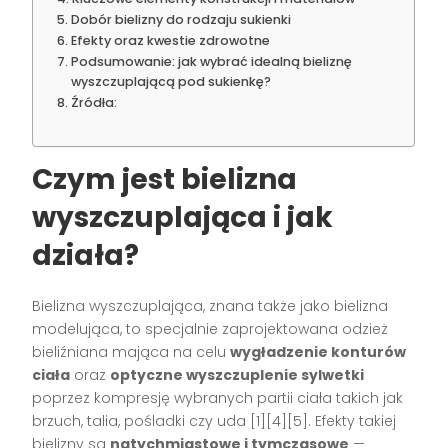
Dobór bielizny do rodzaju sukienki
Efekty oraz kwestie zdrowotne
Podsumowanie: jak wybrać idealną bieliznę
wyszczuplającą pod sukienkę?
Źródła:
Czym jest bielizna
wyszczuplająca i jak
działa?
Bielizna wyszczuplająca, znana także jako bielizna
modelująca, to specjalnie zaprojektowana odzież
bieliźniana mająca na celu
wygładzenie konturów
ciała
oraz
optyczne wyszczuplenie sylwetki
poprzez kompresję wybranych partii ciała takich jak
brzuch, talia, pośladki czy uda
[1][4][5]
. Efekty takiej
bielizny są
natychmiastowe i tymczasowe
—