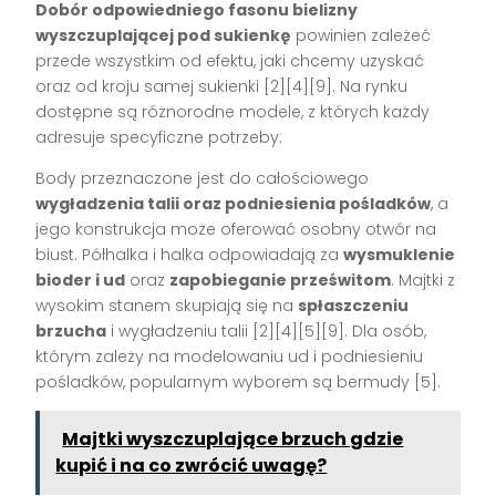
Dobór odpowiedniego fasonu bielizny
wyszczuplającej pod sukienkę
powinien zależeć
przede wszystkim od efektu, jaki chcemy uzyskać
oraz od kroju samej sukienki
[2][4][9]
. Na rynku
dostępne są różnorodne modele, z których każdy
adresuje specyficzne potrzeby:
Body przeznaczone jest do całościowego
wygładzenia talii oraz podniesienia pośladków
, a
jego konstrukcja może oferować osobny otwór na
biust. Półhalka i halka odpowiadają za
wysmuklenie
bioder i ud
oraz
zapobieganie prześwitom
. Majtki z
wysokim stanem skupiają się na
spłaszczeniu
brzucha
i wygładzeniu talii
[2][4][5][9]
. Dla osób,
którym zależy na modelowaniu ud i podniesieniu
pośladków, popularnym wyborem są bermudy
[5]
.
Majtki wyszczuplające brzuch gdzie
kupić i na co zwrócić uwagę?