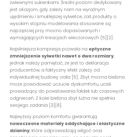
zwiewnymi sukienkami. Średni poziom dedykowany
jest okazjom, gdy zależy nam na wyraźnym
ujędrnieniu i smuklejszej sylwetce, zaś produkty o
wysokim stopniu modelowania stosowane są
najczęściej przy mocno dopasowanych i
wymagających kreacjach wieczorowych
[5][2]
.
Najsilniejsza kompresja pozwala na
optyczne
zmniejszenie sylwetki nawet o dwa rozmiary
,
jednak należy pamiętać, że jest to deklaracja
producentów, a faktyczny efekt zależy od
indywidualnej budowy ciała
[5]
. Zbyt mocna bielizna
może powodować uczucie dyskomfortu, ucisk
prowadzący do powstawania fałdek lub czasowych
odgnieceń. Z kolei bielizna zbyt luźna nie spełnia
swojego zadania
[3][8]
.
Najwyższy poziom komfortu gwarantują
nowoczesne materiały oddychające i elastyczne
dzianiny
, które odprowadzają wilgoć oraz