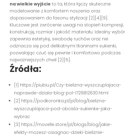
na wielkie wyjście
to ta, która łączy skuteczne
modelowanie z komfortem noszenia oraz
dopasowaniem do fasonu stylizacji
[2][4][9]
.
Kluczowe jest zwrócenie uwagi na stopień kompresji,
konstrukcję, rozmiar i jakość materiału. Idealny wybór
zapewnia estetykę, swobodę ruchów oraz nie
odznacza się pod delikatnymi tkaninami sukienki,
pozwalając czuć się pewnie i komfortowo podczas
najważniejszych chwil
[2][5]
.
Źródła:
[1] https://piubiu.pl/Czy-bielizna-wyszczuplajaca-
naprawde-dziala-blog-pol-1729812630.html
[2] https://podkoronka.pl/pl/blog/bielizna-
wyszczuplajaca-pod-obcisla-sukienke-jaka-
wybrac
[3] https://movelle.store/pl/blogs/blog/jakie-
efekty-mozesz-osiagnac-dzieki-bieliznie-