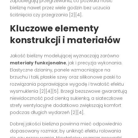
zapobiegają przegrzewaniu, co pozwala nosić
bieliznę nawet przez wiele godzin bez uczucia
ściśnięcia czy przegrzania
[2][4]
.
Kluczowe elementy
konstrukcji i materiałów
Jakość bielizny modelującej wyznaczają zarówno
materiały funkcjonalne
, jak i precyzja wykonania.
Elastyczne dzianiny, panele wzmacniające na
brzuchu i talii, płaskie szwy oraz silikonowe paski to
rozwiązania poprawiające wygodę i trwałość efektu
wysmuklenia
[2][4][5]
. Brzegi bezszwowe gwarantują
niewidoczność pod cienką sukienką, a siateczkowe
strefy wentylacyjne dodatkowo zwiększają komfort
podczas długich wydarzeń
[2][4]
.
Dobrej jakości bielizna powinna mieć odpowiednio
dopasowany rozmiar, by uniknąć efektu rolowania