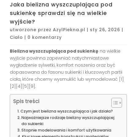
Jaka bielizna wyszczuplająca pod
sukienkę sprawdzi się na wielkie
wyjście?
utworzone przez
AzylPiekna.pl
|
sty 26, 2026
|
Ciało
|
0 komentarzy
Bielizna wyszczuplająca pod sukienkę
na wielkie
wyjście powinna zapewniać natychmiastowe
wygładzenie sylwetki, komfort noszenia oraz być
dopasowana do fasonu sukienki i kluczowych partii
ciała, które chcemy wysmuklić lub wymodelować
[1]
[2][4][5][9]
.
Spis treści
Czym jest bielizna wyszczuplająca i jak działa?
Najważniejsze rodzaje bielizny wyszczuplającej
do sukienki
Stopnie modelowania i komfort użytkowania
Kluczowe elementy konstrukcji i materiałów