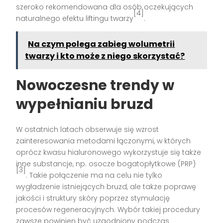
szeroko rekomendowana dla osób oczekujących
[4]
naturalnego efektu liftingu twarzy
.
Na czym polega zabieg wolumetrii
twarzy i kto może z niego skorzystać?
Nowoczesne trendy w
wypełnianiu bruzd
W ostatnich latach obserwuje się wzrost
zainteresowania metodami łączonymi, w których
oprócz kwasu hialuronowego wykorzystuje się także
inne substancje, np. osocze bogatopłytkowe (PRP)
[3]
. Takie połączenie ma na celu nie tylko
wygładzenie istniejących bruzd, ale także poprawę
jakości i struktury skóry poprzez stymulację
procesów regeneracyjnych. Wybór takiej procedury
zawsze powinien być uzgodniony podczas