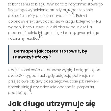
zakończeniu zabiegu. Wynika to z natychmiastowego
fizycznego wypełnienia bruzdy oraz poszerzenia
[2][3]
objętości skóry przez sam kwas
. Pełny i
docelowy efekt uwydatnia się w ciągu kolejnych kilku
tygodni, kiedy ustępuje lekki obrzęk po iniekcji, a
preparat finalnie integruje się z tkanką, gwarantując
[3]
naturalny rezultat
.
Dermapen jak często stosować, by
zauważyć efekty?
U większości osób ostateczny wygląd osiąga się po
około 2-4 tygodniach, gdy ustępują potencjalne,
przejściowe objawy pozabiegowe, takie jak niewielki
obrzęk, siniaki czy odczucie obecności preparatu
[3]
pod skórą
.
Jak długo utrzymuje się