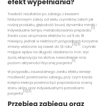
efekt wypełniania?
Trwałość rezultatów po zabiegu z kwasem
hialuronowym zależy od wielu czynników, takich jak
rodzaj produktu, głębokość bruzd, dynamika mimiki i
[1]
indywidualne tempo metabolizowania preparatu
.
Średni czas utrzymania efektów to od 9 do 18
miesięcy, jednak w niektórych przypadkach korzystne
[1][3]
zmiany widoczne są nawet do 1,5 roku
. Czynniki
mające wpływ na długość działania to m.in. styl
życia, ekspozycja na słońce, nawodnienie oraz
[1]
poziom aktywności fizycznej pacjenta
.
W przypadku zauważalnego zaniku efektu istnieje
możliwość powtórzenia zabiegu, przy czym każda
kolejna iniekcja powinna być poprzedzona oceną
stanu skóry oraz indywidualnymi potrzebami
[1][3]
pacjenta
.
Przebieg zabiegu oraz