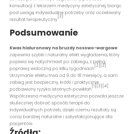
konsultacji z lekarzem medycyny estetycznej, biorąc
pod uwagę indywidualne potrzeby oraz oczekiwany
[3]
rezultat terapeutyczny
.
Podsumowanie
Kwas hialuronowy na bruzdy nosowo-wargowe
zapewnia szybki i naturalny efekt wygładzenia, który
pojawia się natychmiast po zabiegu, z pełną
[2][3]
poprawą widoczną po kilku tygodniach
.
Utrzymanie efektu trwa od 9 do 18 miesięcy, a sam
zabieg jest bezpieczny, krótki i praktycznie
[1][3][4]
pozbawiony ryzyka istotnych powikłań
.
Współczesna medycyna estetyczna pozwala jeszcze
skuteczniej dobrać sposób terapii do
indywidualnych potrzeb, dzięki czemu rezultaty są
coraz bardziej naturalne i satysfakcjonujące dla
pacjentów.
Źródła: