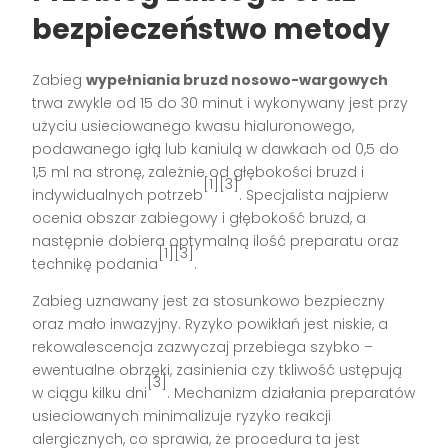
bezpieczeństwo metody
Zabieg
wypełniania bruzd nosowo-wargowych
trwa zwykle od 15 do 30 minut i wykonywany jest przy
użyciu usieciowanego kwasu hialuronowego,
podawanego igłą lub kaniulą w dawkach od 0,5 do
1,5 ml na stronę, zależnie od głębokości bruzd i
[1][3]
indywidualnych potrzeb
. Specjalista najpierw
ocenia obszar zabiegowy i głębokość bruzd, a
następnie dobiera optymalną ilość preparatu oraz
[1][3]
technikę podania
.
Zabieg uznawany jest za stosunkowo bezpieczny
oraz mało inwazyjny. Ryzyko powikłań jest niskie, a
rekowalescencja zazwyczaj przebiega szybko –
ewentualne obrzęki, zasinienia czy tkliwość ustępują
[3]
w ciągu kilku dni
. Mechanizm działania preparatów
usieciowanych minimalizuje ryzyko reakcji
alergicznych, co sprawia, że procedura ta jest