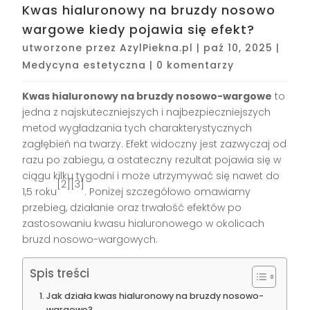
Kwas hialuronowy na bruzdy nosowo
wargowe kiedy pojawia się efekt?
utworzone przez
AzylPiekna.pl
|
paź 10, 2025
|
Medycyna estetyczna
|
0 komentarzy
Kwas hialuronowy na bruzdy nosowo-wargowe
to
jedna z najskuteczniejszych i najbezpieczniejszych
metod wygładzania tych charakterystycznych
zagłębień na twarzy. Efekt widoczny jest zazwyczaj od
razu po zabiegu, a ostateczny rezultat pojawia się w
ciągu kilku tygodni i może utrzymywać się nawet do
[2][3]
1,5 roku
. Poniżej szczegółowo omawiamy
przebieg, działanie oraz trwałość efektów po
zastosowaniu kwasu hialuronowego w okolicach
bruzd nosowo-wargowych.
Spis treści
Jak działa kwas hialuronowy na bruzdy nosowo-
wargowe?