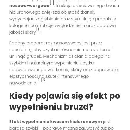
[1]
nosowo-wargowe
. Iniekcja usieciowanego kwasu
hialuronowego zwiększa objętość tkanek,
wypychając zagłębienie oraz stymulując produkcję
kolagenu, co skutkuje wygładzeniem oraz poprawą
[1]
jakości skóry
.
Podany preparat rozmasowywany jest przez
specjalistę, aby uzyskać równomierne rozłożenie i
uniknąć grudek. Mechanizm działania polega na
szybkim i naturalnym wypełnieniu ubytku
spowodowanego wiotkością skóry oraz poprawie jej
elastyczności na skutek intensywnego
[1][3]
nawodnienia
.
Kiedy pojawia się efekt po
wypełnieniu bruzd?
Efekt wypełnienia kwasem hialuronowym
jest
bardzo szybki – poprawę można zauważyć tuż po