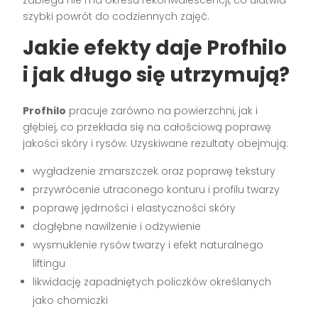
zabiegu nie ma okresu rekonwalescencji, co ułatwia
szybki powrót do codziennych zajęć.
Jakie efekty daje Profhilo
i jak długo się utrzymują?
Profhilo
pracuje zarówno na powierzchni, jak i
głębiej, co przekłada się na całościową poprawę
jakości skóry i rysów. Uzyskiwane rezultaty obejmują:
wygładzenie zmarszczek oraz poprawę tekstury
przywrócenie utraconego konturu i profilu twarzy
poprawę jędrności i elastyczności skóry
dogłębne nawilżenie i odżywienie
wysmuklenie rysów twarzy i efekt naturalnego
liftingu
likwidację zapadniętych policzków określanych
jako chomiczki