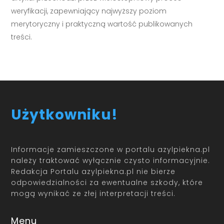
weryfikacji, zapewniający najwyższy poziom
merytoryczny i praktyczną wartość publikowanych
treści.
Użytkowniku!
Informacje zamieszczone w portalu azylpiekna.pl
należy traktować wyłącznie czysto informacyjnie.
Redakcja Portalu azylpiekna.pl nie bierze
odpowiedzialności za ewentualne szkody, które
mogą wynikać ze złej interpretacji treści.
Menu