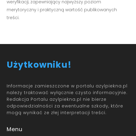
weryfikacji, zapewniający najwyższy poziom
merytoryczny i praktyczną wartość publikowanych
treści.
Użytkowniku!
Informacje zamieszczone w portalu azylpiekna.pl
należy traktować wyłącznie czysto informacyjnie.
Redakcja Portalu azylpiekna.pl nie bierze
odpowiedzialności za ewentualne szkody, które
mogą wynikać ze złej interpretacji treści.
Menu