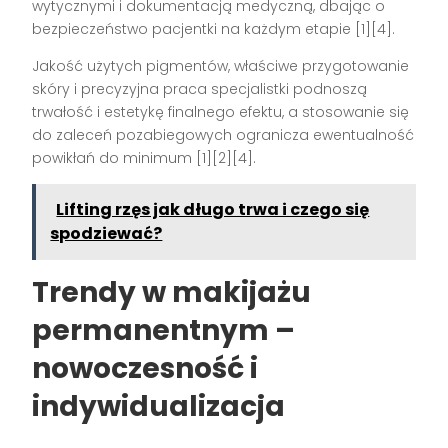
wytycznymi i dokumentacją medyczną, dbając o
bezpieczeństwo pacjentki na każdym etapie
[1][4]
.
Jakość użytych pigmentów, właściwe przygotowanie
skóry i precyzyjna praca specjalistki podnoszą
trwałość i estetykę finalnego efektu, a stosowanie się
do zaleceń pozabiegowych ogranicza ewentualność
powikłań do minimum
[1][2][4]
.
Lifting rzęs jak długo trwa i czego się
spodziewać?
Trendy w makijażu
permanentnym –
nowoczesność i
indywidualizacja