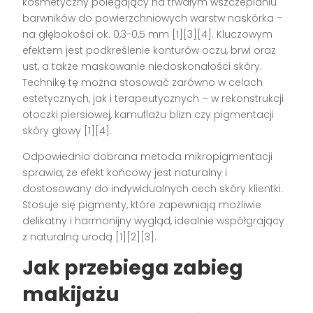
kosmetyczny polegający na trwałym wszczepianiu
barwników do powierzchniowych warstw naskórka –
na głębokości ok. 0,3-0,5 mm
[1][3][4]
. Kluczowym
efektem jest podkreślenie konturów oczu, brwi oraz
ust, a także maskowanie niedoskonałości skóry.
Technikę tę można stosować zarówno w celach
estetycznych, jak i terapeutycznych – w rekonstrukcji
otoczki piersiowej, kamuflażu blizn czy pigmentacji
skóry głowy
[1][4]
.
Odpowiednio dobrana metoda mikropigmentacji
sprawia, że efekt końcowy jest naturalny i
dostosowany do indywidualnych cech skóry klientki.
Stosuje się pigmenty, które zapewniają możliwie
delikatny i harmonijny wygląd, idealnie współgrający
z naturalną urodą
[1][2][3]
.
Jak przebiega zabieg
makijażu