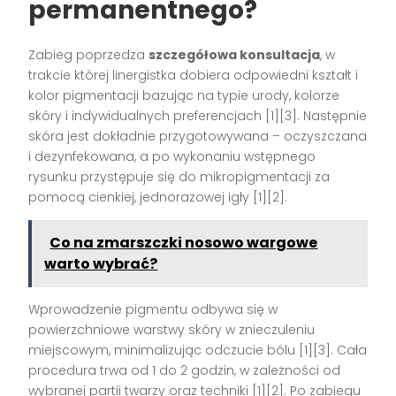
permanentnego?
Zabieg poprzedza
szczegółowa konsultacja
, w
trakcie której linergistka dobiera odpowiedni kształt i
kolor pigmentacji bazując na typie urody, kolorze
skóry i indywidualnych preferencjach
[1][3]
. Następnie
skóra jest dokładnie przygotowywana – oczyszczana
i dezynfekowana, a po wykonaniu wstępnego
rysunku przystępuje się do mikropigmentacji za
pomocą cienkiej, jednorazowej igły
[1][2]
.
Co na zmarszczki nosowo wargowe
warto wybrać?
Wprowadzenie pigmentu odbywa się w
powierzchniowe warstwy skóry w znieczuleniu
miejscowym, minimalizując odczucie bólu
[1][3]
. Cała
procedura trwa od 1 do 2 godzin, w zależności od
wybranej partii twarzy oraz techniki
[1][2]
. Po zabiegu