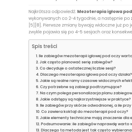
Najkrótsza odpowiedź:
Mezoterapia igłowa pod
wykonywanych co 2-4 tygodnie, a następnie po
[5][8]. Pierwsze zmiany bywają widoczne już po 
zwykle pojawia się po 4-5 sesjach oraz konsekwen
Spis treści
Ile zabiegów mezoterapii igłowej pod oczy war
Jak często planować serię zabiegów?
Co decyduje o ostatecznej liczbie sesji?
Dlaczego mezoterapia igłowa pod oczy działa?
Jakie są realne ramy czasowe widocznych efek
Czy potrzebne są zabiegi podtrzymujące?
Na czym polega personalizacja planu zabiego
Jakie odstępy są najkorzystniejsze w praktyce?
Ile zabiegów przy skórze odwodnionej, a ile prz
Co zawiera koktajl do mezoterapii pod oczy?
Jakie elementy techniczne mają znaczenie dla 
Podsumowanie: ile zabiegów naprawdę warto 
Dlaczego ta metoda jest tak często wybierana