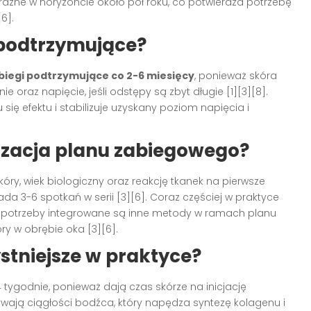
yraźne w horyzoncie około pół roku, co potwierdza potrzebę
6].
 podtrzymujące?
biegi podtrzymujące co 2-6 miesięcy
, ponieważ skóra
e oraz napięcie, jeśli odstępy są zbyt długie [1][3][8].
ię efektu i stabilizuje uzyskany poziom napięcia i
izacja planu zabiegowego?
kóry, wiek biologiczny oraz reakcję tkanek na pierwsze
ada 3-6 spotkań w serii [3][6]. Coraz częściej w praktyce
zie potrzeby integrowane są inne metody w ramach planu
ry w obrębie oka [3][6].
stniejsze w praktyce?
 tygodnie, ponieważ dają czas skórze na inicjację
wają ciągłości bodźca, który napędza syntezę kolagenu i