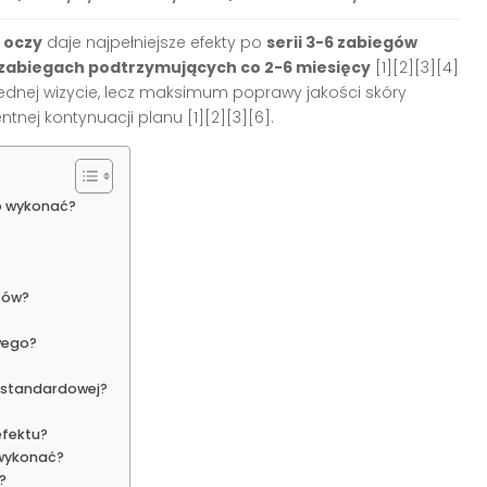
 oczy
daje najpełniejsze efekty po
serii 3-6 zabiegów
zabiegach podtrzymujących co 2-6 miesięcy
[1][2][3][4]
jednej wizycie, lecz maksimum poprawy jakości skóry
tnej kontynuacji planu [1][2][3][6].
to wykonać?
tów?
wego?
y standardowej?
efektu?
wykonać?
?