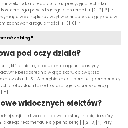
i, wiek, rodzaj preparatu oraz precyzyjna technika
b kosmetologa prowadzącego plan terapii [1][2][3][6][7].
ymaga większej liczby wizyt w serii, podczas gdy cera w
iem zachowania regularności [1][3][6][7].
arzać zabieg?
owa pod oczy działa?
ia, które inicjują produkcję kolagenu i elastyny, a
aktywne bezpośrednio w głąb skóry, co zwiększa
 okolicy oka [1][5]. W obrębie koktajli dominują komponenty
nych protokołach także tropokolagen, które wspierają
][5].
asowe widocznych efektów?
nej sesji, ale trwała poprawa tekstury i napięcia skóry
, dlatego rekomenduje się pełną serię [1][2][3][4]. Przy