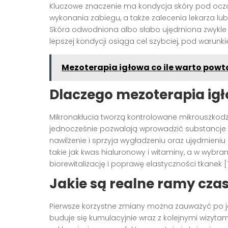
Kluczowe znaczenie ma kondycja skóry pod oczam
wykonania zabiegu, a także zalecenia lekarza lu
Skóra odwodniona albo słabo ujędrniona zwykle w
lepszej kondycji osiąga cel szybciej, pod warunk
Mezoterapia igłowa co ile warto powt
Dlaczego mezoterapia igł
Mikronakłucia tworzą kontrolowane mikrouszkodzen
jednocześnie pozwalają wprowadzić substancje 
nawilżenie i sprzyja wygładzeniu oraz ujędrnieniu
takie jak kwas hialuronowy i witaminy, a w wybra
biorewitalizację i poprawę elastyczności tkanek [1
Jakie są realne ramy cz
Pierwsze korzystne zmiany można zauważyć po jed
buduje się kumulacyjnie wraz z kolejnymi wizytami