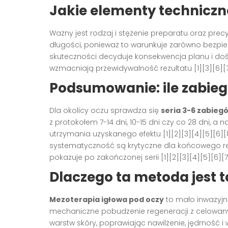
Jakie elementy techniczn
Ważny jest rodzaj i stężenie preparatu oraz pre
długości, ponieważ to warunkuje zarówno bezpiecz
skuteczności decyduje konsekwencja planu i doświ
wzmacniają przewidywalność rezultatu [1][3][6][7
Podsumowanie: ile zabi
Dla okolicy oczu sprawdza się
seria 3-6 zabieg
z protokołem 7-14 dni, 10-15 dni czy co 28 dni, a 
utrzymania uzyskanego efektu [1][2][3][4][5][6][
systematyczność są krytyczne dla końcowego rezu
pokazuje po zakończonej serii [1][2][3][4][5][6][7
Dlaczego ta metoda jest 
Mezoterapia igłowa pod oczy
to mało inwazyjn
mechaniczne pobudzenie regeneracji z celowan
warstw skóry, poprawiając nawilżenie, jędrność 