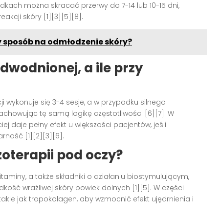
adkach można skracać przerwy do 7-14 lub 10-15 dni,
reakcji skóry [1][3][5][8].
y sposób na odmłodzenie skóry?
dwodnionej, a ile przy
i wykonuje się 3-4 sesje, a w przypadku silnego
zachowując tę samą logikę częstotliwości [6][7]. W
j daje pełny efekt u większości pacjentów, jeśli
ność [1][2][3][6].
oterapii pod oczy?
itaminy, a także składniki o działaniu biostymulującym,
kość wrażliwej skóry powiek dolnych [1][5]. W części
kie jak tropokolagen, aby wzmocnić efekt ujędrnienia i