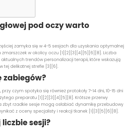
igłowej pod oczy warto
częściej zamyka się w 4-5 sesjach dla uzyskania optymalnej
 zmarszczek w okolicy oczu [1][2][3][4][5][6][8]. Liczba
aktualnych trendów personalizacji terapii, które wskazują
tej delikatnej strefie [3][6].
ę zabiegów?
rzy czym spotyka się również protokoły 7-14 dni, 10-15 dni
użytego preparatu [1][2][3][4][5][8]. Krótsze przerwy
a zbyt rzadkie sesje mogą osłabiać dynamikę przebudowy
ać z oceny specjalisty i reakcji tkanek [1][3][5][6][8].
liczbie sesji?