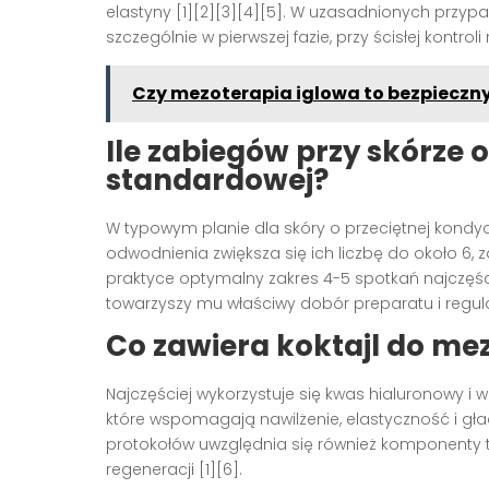
elastyny [1][2][3][4][5]. W uzasadnionych przyp
szczególnie w pierwszej fazie, przy ścisłej kontroli 
Czy mezoterapia iglowa to bezpieczn
Ile zabiegów przy skórze o
standardowej?
W typowym planie dla skóry o przeciętnej kondycj
odwodnienia zwiększa się ich liczbę do około 6, 
praktyce optymalny zakres 4-5 spotkań najczęście
towarzyszy mu właściwy dobór preparatu i regular
Co zawiera koktajl do mez
Najczęściej wykorzystuje się kwas hialuronowy i w
które wspomagają nawilżenie, elastyczność i gład
protokołów uwzględnia się również komponenty ta
regeneracji [1][6].