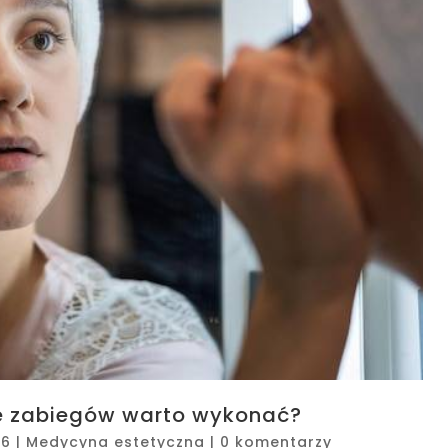
le zabiegów warto wykonać?
26
|
Medycyna estetyczna
|
0 komentarzy