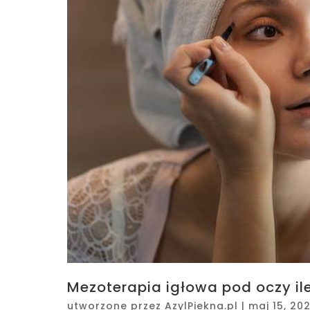
Mezoterapia igłowa pod oczy i
utworzone przez
AzylPiekna.pl
|
maj 15, 20