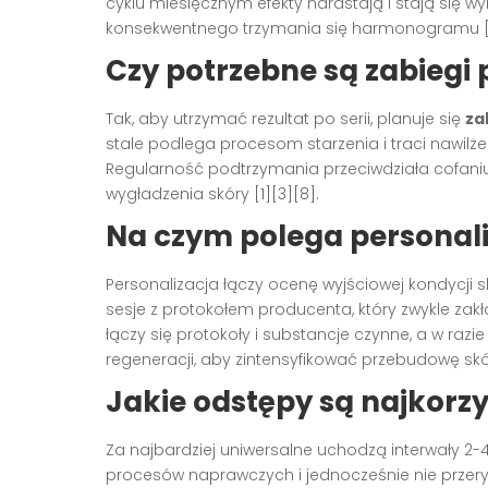
cyklu miesięcznym efekty narastają i stają się w
konsekwentnego trzymania się harmonogramu [
Czy potrzebne są zabiegi
Tak, aby utrzymać rezultat po serii, planuje się
za
stale podlega procesom starzenia i traci nawilżeni
Regularność podtrzymania przeciwdziała cofaniu s
wygładzenia skóry [1][3][8].
Na czym polega personal
Personalizacja łączy ocenę wyjściowej kondycji s
sesje z protokołem producenta, który zwykle zakł
łączy się protokoły i substancje czynne, a w ra
regeneracji, aby zintensyfikować przebudowę skó
Jakie odstępy są najkorzy
Za najbardziej uniwersalne uchodzą interwały 2-4
procesów naprawczych i jednocześnie nie przery