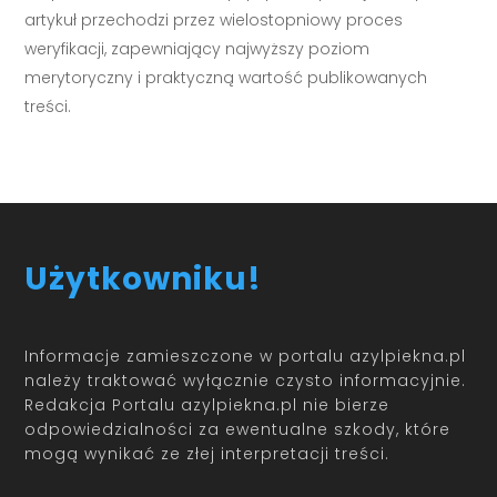
artykuł przechodzi przez wielostopniowy proces
weryfikacji, zapewniający najwyższy poziom
merytoryczny i praktyczną wartość publikowanych
treści.
Użytkowniku!
Informacje zamieszczone w portalu azylpiekna.pl
należy traktować wyłącznie czysto informacyjnie.
Redakcja Portalu azylpiekna.pl nie bierze
odpowiedzialności za ewentualne szkody, które
mogą wynikać ze złej interpretacji treści.