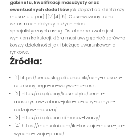
gabinetu, kwalifikacji masażysty oraz
ewentualnych dodatków
jak dojazd do klienta czy
masaż dla par[1][2][4][5]. Obserwowany trend
wzrostu cen dotyczy dużych miast i
specjalistycznych usług. Ostateczna kwota jest
wynikiem kalkulacji, która musi uwzględniać zarówno
koszty działalności jak i bieżące uwarunkowania
rynkowe.
Źródła:
[1] https://cenauslug.pl/poradniki/ceny-masazu-
relaksacyjnego-co-wplywa-na-koszt
[2] https://kb.pl/ceny/kosmetyka/cennik-
masazystow-zobacz-jakie-sa-ceny-roznych-
rodzajow-masazu/
[3] https://kb.pl/cenniki/masaz-twarzy/
[4] https://manualni.com/ile-kosztuje-masaz-jak-
wycenic-swoja-prace/