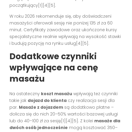
początkujący[1][4][5].
W roku 2026 rekomenduje się, aby doświadczeni
masażyści oferowali sesję nie poniżej 135 zł za 60
minut. Certyfikaty zawodowe oraz ukończone kursy
specjalistyczne realnie wpływają na wysokość stawki
i budują pozycję na rynku usług[4][5].
Dodatkowe czynniki
wpływające na cenę
masażu
Na ostateczny
koszt masażu
wpływają też czynniki
takie jak
dojazd do klienta
czy realizacja sesji dla
par.
Masaże z dojazdem
są dodatkowo płatne –
dolicza się do nich 20–50% wartości bazowej usługi
lub do 40–100 zł za sesję[1][4][5]. Z kolei
masaże dla
dwóch osób jednocześnie
mogą kosztować 350–