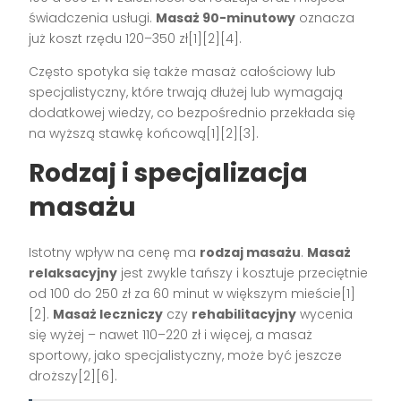
świadczenia usługi.
Masaż 90-minutowy
oznacza
już koszt rzędu 120–350 zł[1][2][4].
Często spotyka się także masaż całościowy lub
specjalistyczny, które trwają dłużej lub wymagają
dodatkowej wiedzy, co bezpośrednio przekłada się
na wyższą stawkę końcową[1][2][3].
Rodzaj i specjalizacja
masażu
Istotny wpływ na cenę ma
rodzaj masażu
.
Masaż
relaksacyjny
jest zwykle tańszy i kosztuje przeciętnie
od 100 do 250 zł za 60 minut w większym mieście[1]
[2].
Masaż leczniczy
czy
rehabilitacyjny
wycenia
się wyżej – nawet 110–220 zł i więcej, a masaż
sportowy, jako specjalistyczny, może być jeszcze
droższy[2][6].