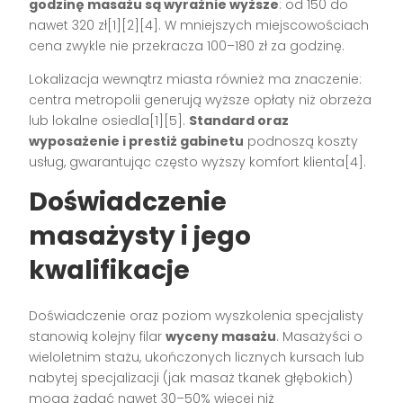
godzinę masażu są wyraźnie wyższe
: od 150 do
nawet 320 zł[1][2][4]. W mniejszych miejscowościach
cena zwykle nie przekracza 100–180 zł za godzinę.
Lokalizacja wewnątrz miasta również ma znaczenie:
centra metropolii generują wyższe opłaty niż obrzeża
lub lokalne osiedla[1][5].
Standard oraz
wyposażenie i prestiż gabinetu
podnoszą koszty
usług, gwarantując często wyższy komfort klienta[4].
Doświadczenie
masażysty i jego
kwalifikacje
Doświadczenie oraz poziom wyszkolenia specjalisty
stanowią kolejny filar
wyceny masażu
. Masażyści o
wieloletnim stażu, ukończonych licznych kursach lub
nabytej specjalizacji (jak masaż tkanek głębokich)
mogą żądać nawet 30–50% więcej niż