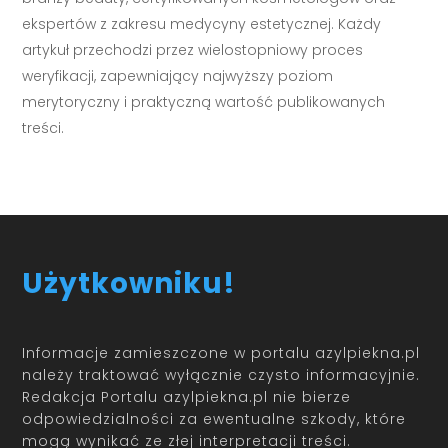
ekspertów z zakresu medycyny estetycznej. Każdy
artykuł przechodzi przez wielostopniowy proces
weryfikacji, zapewniający najwyższy poziom
merytoryczny i praktyczną wartość publikowanych
treści.
Użytkowniku!
Informacje zamieszczone w portalu azylpiekna.pl
należy traktować wyłącznie czysto informacyjnie.
Redakcja Portalu azylpiekna.pl nie bierze
odpowiedzialności za ewentualne szkody, które
mogą wynikać ze złej interpretacji treści.