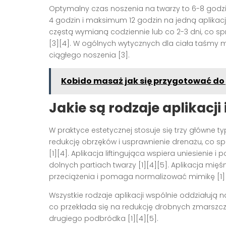
Optymalny czas noszenia na twarzy to 6-8 god
4 godzin i maksimum 12 godzin na jedną aplikację
częstą wymianą codziennie lub co 2-3 dni, co spr
[3][4]. W ogólnych wytycznych dla ciała taśmy m
ciągłego noszenia [3].
Kobido masaż jak się przygotować do 
Jakie są rodzaje aplikacji 
W praktyce estetycznej stosuje się trzy główne ty
redukcję obrzęków i usprawnienie drenażu, co sp
[1][4]. Aplikacja liftingująca wspiera uniesieni
dolnych partiach twarzy [1][4][5]. Aplikacja mięś
przeciążenia i pomaga normalizować mimikę [1][
Wszystkie rodzaje aplikacji wspólnie oddziałują na 
co przekłada się na redukcję drobnych zmarszczek
drugiego podbródka [1][4][5].