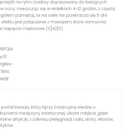
ie przejdź na rytm rzadszy dopasowany do bieżących
j w nocy, mieszcząc się w widełkach 4-12 godzin, z częstą
gółem pamiętaj, że na ciele nie przekracza się 5 dni
o efektu jest połączenie z masażem, które wzmacnia
je napięcia mięśniowe [1][4][5].
n86PQM
yz0
Hgkkw
f7BXc
8W3E
portal beauty, który łączy tradycyjną wiedzę o
dkryciami medycyny estetycznej.
Ukryte miejsce, gdzie
telne artykuły z zakresu pielęgnacji ciała, skóry, włosów,
etyków.