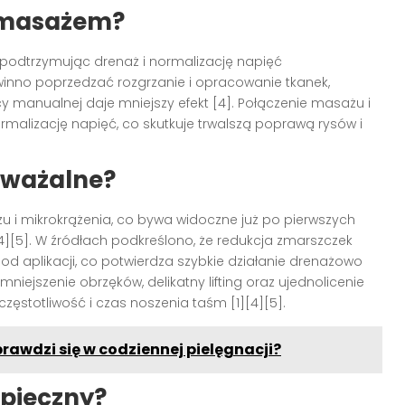
z masażem?
 podtrzymując drenaż i normalizację napięć
nno poprzedzać rozgrzanie i opracowanie tkanek,
y manualnej daje mniejszy efekt [4]. Połączenie masażu i
rmalizację napięć, co skutkuje trwalszą poprawą rysów i
auważalne?
 i mikrokrążenia, co bywa widoczne już po pierwszych
][4][5]. W źródłach podkreślono, że redukcja zmarszczek
d aplikacji, co potwierdza szybkie działanie drenażowo
zmniejszenie obrzęków, delikatny lifting oraz ujednolicenie
 częstotliwość i czas noszenia taśm [1][4][5].
awdzi się w codziennej pielęgnacji?
zpieczny?