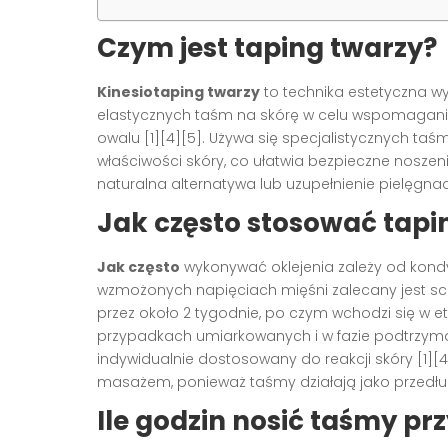
Czym jest taping twarzy?
Kinesiotaping twarzy
to technika estetyczna wyw
elastycznych taśm na skórę w celu wspomagania
owalu [1][4][5]. Używa się specjalistycznych taś
właściwości skóry, co ułatwia bezpieczne noszeni
naturalna alternatywa lub uzupełnienie pielęgnacj
Jak często stosować tapi
Jak często
wykonywać oklejenia zależy od kondyc
wzmożonych napięciach mięśni zalecany jest sch
przez około 2 tygodnie, po czym wchodzi się w et
przypadkach umiarkowanych i w fazie podtrzyman
indywidualnie dostosowany do reakcji skóry [1][4
masażem, ponieważ taśmy działają jako przedłuż
Ile godzin nosić taśmy prz