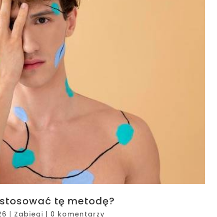
o stosować tę metodę?
26
|
Zabiegi
|
0 komentarzy