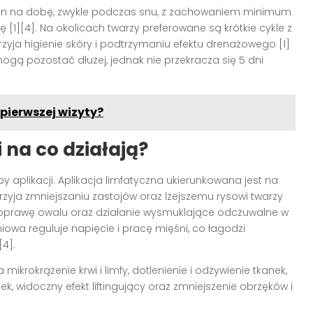
zin na dobę, zwykle podczas snu, z zachowaniem minimum
 [1][4]. Na okolicach twarzy preferowane są krótkie cykle z
zyja higienie skóry i podtrzymaniu efektu drenażowego [1]
ogą pozostać dłużej, jednak nie przekracza się 5 dni
pierwszej wizyty?
i na co działają?
py aplikacji. Aplikacja limfatyczna ukierunkowana jest na
rzyja zmniejszaniu zastojów oraz lżejszemu rysowi twarzy
e i poprawę owalu oraz działanie wysmuklające odczuwalne w
niowa reguluje napięcie i pracę mięśni, co łagodzi
4].
mikrokrążenie krwi i limfy, dotlenienie i odżywienie tkanek,
, widoczny efekt liftingujący oraz zmniejszenie obrzęków i