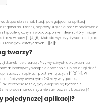
odząca się z rehabilitacji, polegająca na aplikacji
 regeneracji tkanek, poprawy krążenia oraz modelowania
m z hipoalergicznym i wodoodpornym klejem, który imituje
e także w nocy [1][4][5]. Metoda wykorzystywana jest jako
i i zabiegów estetycznych [1][4][5].
ng twarzy?
ji tkanek i celu kuracji. Przy wyraźnych obrzękach lub
emat intensywny wstępnie codziennie lub co drugi dzień
ap rzadszych aplikacji podtrzymujących [1][2][4]. W
ia efektywny bywa rytm 2-3 razy w tygodniu,
]. Skuteczność rośnie, gdy oklejenia są łączone z
enie pracy manualnej, a nie samodzielny bodziec [4].
y pojedynczej aplikacji?