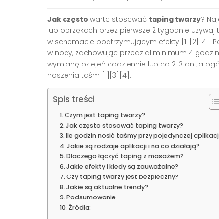
Jak często
warto stosować
taping twarzy
? Naj
lub obrzękach przez pierwsze 2 tygodnie używaj t
w schemacie podtrzymującym efekty [1][2][4]. Po
w nocy, zachowując przedział minimum 4 godziny 
wymianę oklejeń codziennie lub co 2-3 dni, a ogó
noszenia taśm [1][3][4].
Spis treści
Czym jest taping twarzy?
Jak często stosować taping twarzy?
Ile godzin nosić taśmy przy pojedynczej aplikacj
Jakie są rodzaje aplikacji i na co działają?
Dlaczego łączyć taping z masażem?
Jakie efekty i kiedy są zauważalne?
Czy taping twarzy jest bezpieczny?
Jakie są aktualne trendy?
Podsumowanie
Źródła: