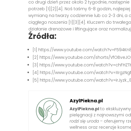
co drugi dzień przez około 2 tygodnie, następn
potrzeb [1][2][4]. Noś taśmy 6-8 godzin, najlepie
wymianą na twarzy codziennie lub co 2-3 dni, a o
ciągłego noszenia [1][3][4]. Kluczem do trwałeg
działanie drenażowe i liftingujące oraz normalizu
Źródła:
[1] https://www.youtube.com/watch?v=F594K
[2] https://www.youtube.com/shorts/VfOBveJO
[3] https://www.youtube.com/watch?v=chFHZT
[4] https://www.youtube.com/watch?v=XrgzNg
[5] https://www.youtube.com/watch?v=irJyzk_
AzylPiekna.pl
AzylPiekna.pl
to ekskluzywny 
pielęgnacji z najnowszymi o
rodzi się uroda
– oferujemy rze
wellness oraz recenzje kosm