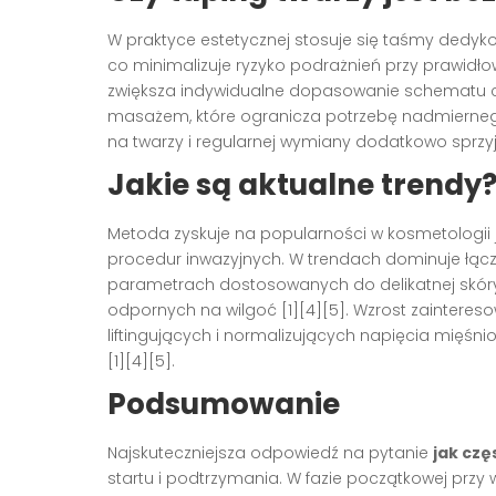
W praktyce estetycznej stosuje się taśmy dedy
co minimalizuje ryzyko podrażnień przy prawidłowe
zwiększa indywidualne dopasowanie schematu czę
masażem, które ogranicza potrzebę nadmiernego 
na twarzy i regularnej wymiany dodatkowo sprzyja
Jakie są aktualne trendy
Metoda zyskuje na popularności w kosmetologii j
procedur inwazyjnych. W trendach dominuje łąc
parametrach dostosowanych do delikatnej skóry t
odpornych na wilgoć [1][4][5]. Wzrost zainteres
liftingujących i normalizujących napięcia mięś
[1][4][5].
Podsumowanie
Najskuteczniejsza odpowiedź na pytanie
jak czę
startu i podtrzymania. W fazie początkowej przy 