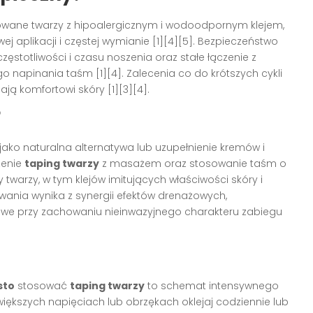
kowane twarzy z hipoalergicznym i wodoodpornym klejem,
j aplikacji i częstej wymianie [1][4][5]. Bezpieczeństwo
stotliwości i czasu noszenia oraz stałe łączenie z
napinania taśm [1][4]. Zalecenia co do krótszych cykli
ją komfortowi skóry [1][3][4].
?
ako naturalna alternatywa lub uzupełnienie kremów i
zenie
taping twarzy
z masażem oraz stosowanie taśm o
warzy, w tym klejów imitujących właściwości skóry i
owania wynika z synergii efektów drenażowych,
niowe przy zachowaniu nieinwazyjnego charakteru zabiegu
sto
stosować
taping twarzy
to schemat intensywnego
większych napięciach lub obrzękach oklejaj codziennie lub