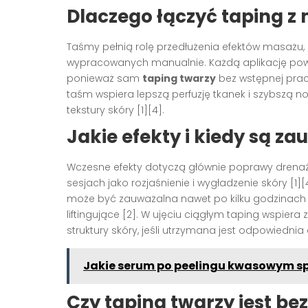
Dlaczego łączyć taping 
Taśmy pełnią rolę przedłużenia efektów masażu,
wypracowanych manualnie. Każdą aplikację powi
ponieważ sam
taping twarzy
bez wstępnej prac
taśm wspiera lepszą perfuzję tkanek i szybszą no
tekstury skóry [1][4].
Jakie efekty i kiedy są z
Wczesne efekty dotyczą głównie poprawy drenażu
sesjach jako rozjaśnienie i wygładzenie skóry [1
może być zauważalna nawet po kilku godzinach o
liftingujące [2]. W ujęciu ciągłym taping wspiera 
struktury skóry, jeśli utrzymana jest odpowiednia
Jakie serum po peelingu kwasowym spr
Czy taping twarzy jest be