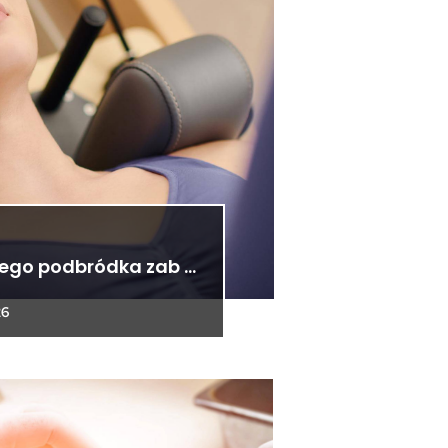
iego podbródka zab …
26