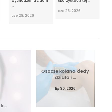
wychodzenia z dom
skorzystać z tej …
…
cze 28, 2026
cze 28, 2026
Osocze kolana kiedy
działa i …
lip 30, 2026
 k …