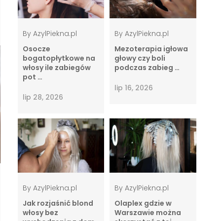
By
AzylPiekna.pl
By
AzylPiekna.pl
Osocze
Mezoterapia igłowa
bogatopłytkowe na
głowy czy boli
włosy ile zabiegów
podczas zabieg …
pot …
lip 16, 2026
lip 28, 2026
By
AzylPiekna.pl
By
AzylPiekna.pl
Jak rozjaśnić blond
Olaplex gdzie w
włosy bez
Warszawie można