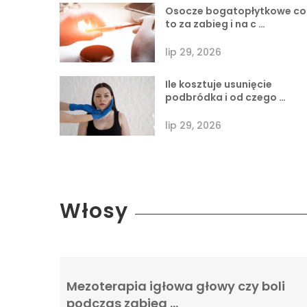
Osocze bogatopłytkowe co
to za zabieg i na c …
lip 29, 2026
Ile kosztuje usunięcie
podbródka i od czego …
lip 29, 2026
Włosy
Mezoterapia igłowa głowy czy boli
podczas zabieg …