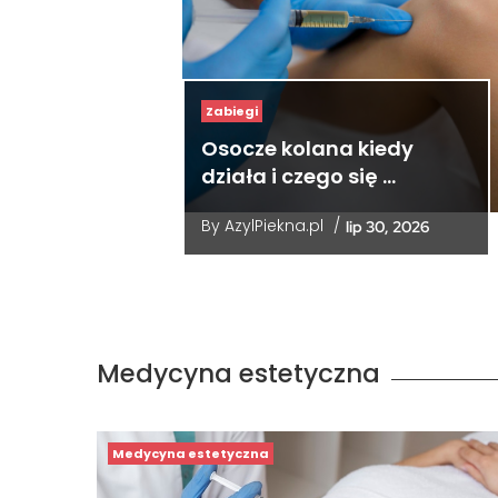
Zabiegi
Osocze kolana kiedy
działa i czego się …
By
AzylPiekna.pl
/
lip 30, 2026
Medycyna estetyczna
Medycyna estetyczna