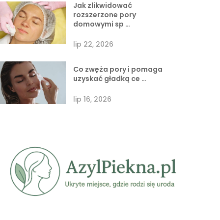
Jak zlikwidować
rozszerzone pory
domowymi sp …
lip 22, 2026
Co zwęża pory i pomaga
uzyskać gładką ce …
lip 16, 2026