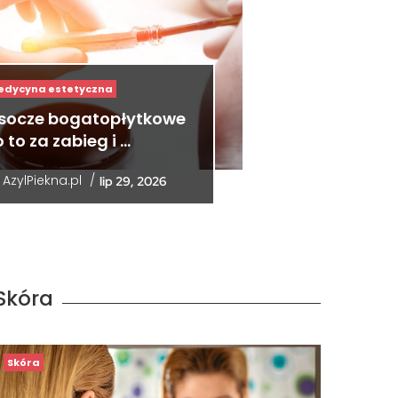
edycyna estetyczna
socze bogatopłytkowe
 to za zabieg i …
y
AzylPiekna.pl
/
lip 29, 2026
Skóra
Skóra