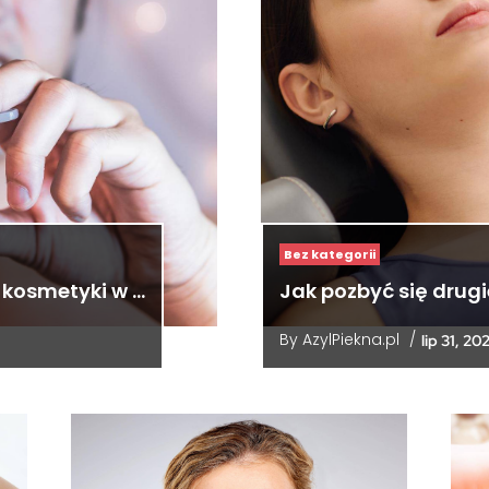
Bez kategorii
 kosmetyki w …
Jak pozbyć się drug
By
AzylPiekna.pl
/
lip 31, 20