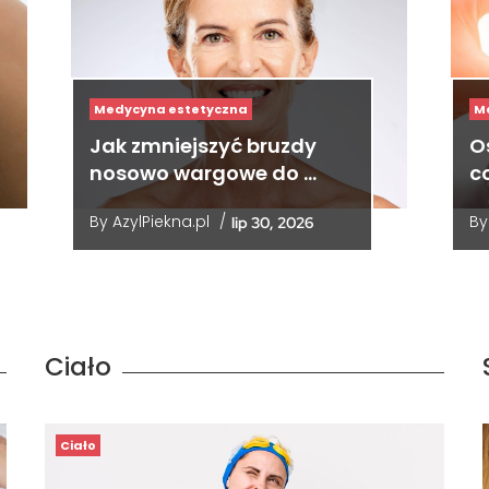
Medycyna estetyczna
M
Jak zmniejszyć bruzdy
O
nosowo wargowe do …
co
By
AzylPiekna.pl
/
B
lip 30, 2026
Ciało
Ciało