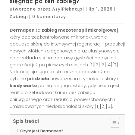
sięgnąć po ten zabieg?
utworzone przez
AzylPiekna.pl
|
lip 1, 2026
|
Zabiegi
|
0 komentarzy
Dermapen
to
zabieg mezoterapii mikroigłowej
,
który poprzez kontrolowane mikronakłuwanie
pobudza skórę do intensywnej regeneracji i produkcji
nowych włókien kolagenowych oraz elastynowych,
co przekłada się na poprawę gęstości, napięcia i
gładkości już po pierwszych sesjach [1][2][3][4][7].
Najkrócej ujmując, to skuteczna odpowiedź na
pytanie
jak działa
nowoczesna stymulacja skóry i
kiedy warto
po nią sięgnąć: wtedy, gdy celem jest
realna przebudowa tkanek bez zabiegu
chirurgicznego oraz redukcja powierzchownych i
umiarkowanych niedoskonałości skóry [1][2][5].
Spis treści
Czym jest Dermapen?