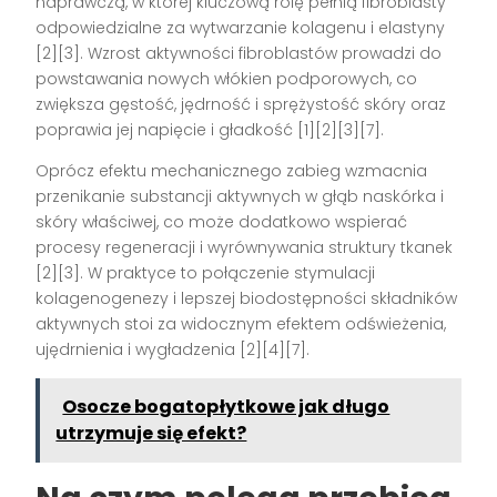
naprawczą, w której kluczową rolę pełnią fibroblasty
odpowiedzialne za wytwarzanie kolagenu i elastyny
[2][3]. Wzrost aktywności fibroblastów prowadzi do
powstawania nowych włókien podporowych, co
zwiększa gęstość, jędrność i sprężystość skóry oraz
poprawia jej napięcie i gładkość [1][2][3][7].
Oprócz efektu mechanicznego zabieg wzmacnia
przenikanie substancji aktywnych w głąb naskórka i
skóry właściwej, co może dodatkowo wspierać
procesy regeneracji i wyrównywania struktury tkanek
[2][3]. W praktyce to połączenie stymulacji
kolagenogenezy i lepszej biodostępności składników
aktywnych stoi za widocznym efektem odświeżenia,
ujędrnienia i wygładzenia [2][4][7].
Osocze bogatopłytkowe jak długo
utrzymuje się efekt?