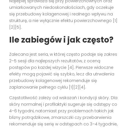
Najlepiej sprawdza się przy powierzchownych oraz
umiarkowanych niedoskonałościach, gdy oczekuje
się przebudowy kolagenowej i realnego wpływu na
strukturę, a nie wyłącznie efektu powierzchownego [1]
[2][5].
Ile zabiegów i jak często?
Zalecana jest seria, w której często podaje się zakres
2–5 sesji dla najlepszych rezultatów, z oceną
postępów po każdej wizycie [4]. Pierwsze widoczne
efekty mogą pojawić się szybko, lecz dla utrwalenia
przebudowy kolagenowej rekomenduje się
zaplanowanie pełnego cyklu [1][2][4].
Częstotliwość zależy od wskazań i kondycji skóry. Dla
skóry normalnej i profilaktyki sugeruje się odstępy co
4–6 tygodni, natomiast przy problemach takich jak
blizny potrądzikowe, zmarszczki czy przebarwienia
rekomenduje się serię w odstępach co 3–4 tygodnie,