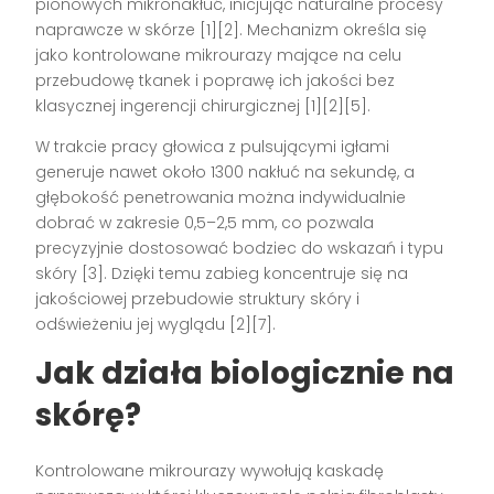
pionowych mikronakłuć, inicjując naturalne procesy
naprawcze w skórze [1][2]. Mechanizm określa się
jako kontrolowane mikrourazy mające na celu
przebudowę tkanek i poprawę ich jakości bez
klasycznej ingerencji chirurgicznej [1][2][5].
W trakcie pracy głowica z pulsującymi igłami
generuje nawet około 1300 nakłuć na sekundę, a
głębokość penetrowania można indywidualnie
dobrać w zakresie 0,5–2,5 mm, co pozwala
precyzyjnie dostosować bodziec do wskazań i typu
skóry [3]. Dzięki temu zabieg koncentruje się na
jakościowej przebudowie struktury skóry i
odświeżeniu jej wyglądu [2][7].
Jak działa biologicznie na
skórę?
Kontrolowane mikrourazy wywołują kaskadę