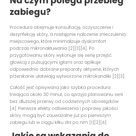
Na czym polega przebieg
zabiegu?
Procedura obejmuje konsultację, oczyszczenie i
dezynfekcję skóry, a następnie nałożenie znieczulenia
miejscowego, które minimalizuje dyskomfort
podczas mikronakłuwania [2][3][4]. Po
przygotowaniu skóry wykonuje się serię przejść
głowicą z pulsującymi igłami oraz aplikuje
odpowiednio dobrane preparaty aktywne, których
przenikanie ułatwiają wytworzone mikrokanaliki [2][3].
Całość jest opisywana jako szybka procedura
trwająca około 30 minut, co sprzyja planowaniu serii
bez dłuższej przerwy od codziennych obowiązków
[4]. Pierwsze efekty odświeżenia i poprawy jakości
skóry mogą być zauważalne już po pierwszym
zabiegu lub w ciągu kilku dni po nim [1][2][4].
Jakie są wskazania do