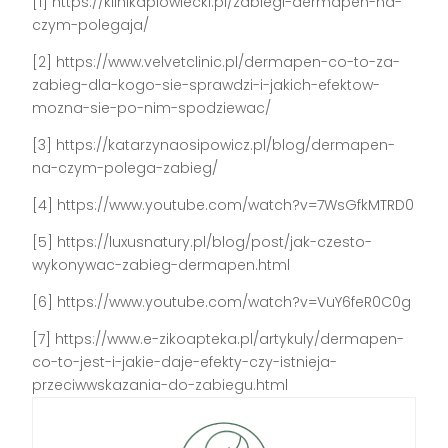
[1] https://klinikaplowiecki.pl/zabiegi-dermapen-na-
czym-polegaja/
[2] https://www.velvetclinic.pl/dermapen-co-to-za-
zabieg-dla-kogo-sie-sprawdzi-i-jakich-efektow-
mozna-sie-po-nim-spodziewac/
[3] https://katarzynaosipowicz.pl/blog/dermapen-
na-czym-polega-zabieg/
[4] https://www.youtube.com/watch?v=7WsGfkMTRD0
[5] https://luxusnatury.pl/blog/post/jak-czesto-
wykonywac-zabieg-dermapen.html
[6] https://www.youtube.com/watch?v=VuY6feR0C0g
[7] https://www.e-zikoapteka.pl/artykuly/dermapen-
co-to-jest-i-jakie-daje-efekty-czy-istnieja-
przeciwwskazania-do-zabiegu.html