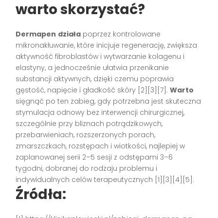
warto skorzystać?
Dermapen
działa
poprzez kontrolowane
mikronakłuwanie, które inicjuje regenerację, zwiększa
aktywność fibroblastów i wytwarzanie kolagenu i
elastyny, a jednocześnie ułatwia przenikanie
substancji aktywnych, dzięki czemu poprawia
gęstość, napięcie i gładkość skóry [2][3][7].
Warto
sięgnąć po ten zabieg, gdy potrzebna jest skuteczna
stymulacja odnowy bez interwencji chirurgicznej,
szczególnie przy bliznach potrądzikowych,
przebarwieniach, rozszerzonych porach,
zmarszczkach, rozstępach i wiotkości, najlepiej w
zaplanowanej serii 2–5 sesji z odstępami 3–6
tygodni, dobranej do rodzaju problemu i
indywidualnych celów terapeutycznych [1][3][4][5].
Źródła: