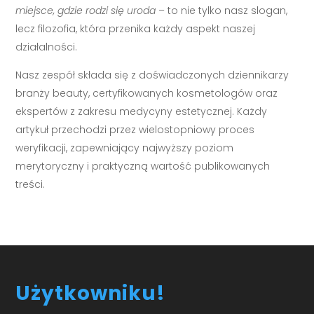
miejsce, gdzie rodzi się uroda
– to nie tylko nasz slogan,
lecz filozofia, która przenika każdy aspekt naszej
działalności.
Nasz zespół składa się z doświadczonych dziennikarzy
branży beauty, certyfikowanych kosmetologów oraz
ekspertów z zakresu medycyny estetycznej. Każdy
artykuł przechodzi przez wielostopniowy proces
weryfikacji, zapewniający najwyższy poziom
merytoryczny i praktyczną wartość publikowanych
treści.
Użytkowniku!