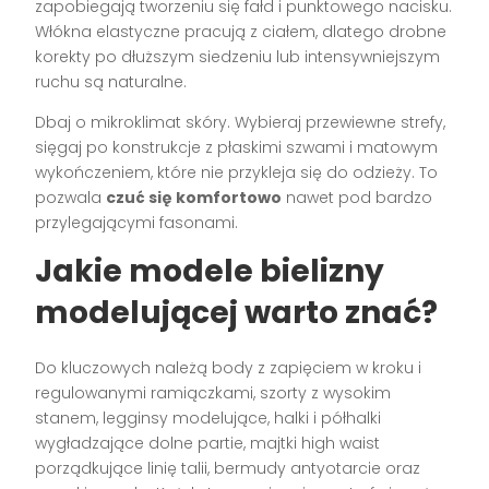
zapobiegają tworzeniu się fałd i punktowego nacisku.
Włókna elastyczne pracują z ciałem, dlatego drobne
korekty po dłuższym siedzeniu lub intensywniejszym
ruchu są naturalne.
Dbaj o mikroklimat skóry. Wybieraj przewiewne strefy,
sięgaj po konstrukcje z płaskimi szwami i matowym
wykończeniem, które nie przykleja się do odzieży. To
pozwala
czuć się komfortowo
nawet pod bardzo
przylegającymi fasonami.
Jakie modele bielizny
modelującej warto znać?
Do kluczowych należą body z zapięciem w kroku i
regulowanymi ramiączkami, szorty z wysokim
stanem, legginsy modelujące, halki i półhalki
wygładzające dolne partie, majtki high waist
porządkujące linię talii, bermudy antyotarcie oraz