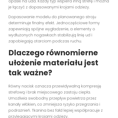
opaski na uda. Każdy typ wspiera inną strefę i można
je łączyć z dopasowanymi krojami odzieży.
Dopasowanie modelu do planowanego stroju
determinuje finalny efekt. Jednoczęściowe formy
zapewniają spójne wygładzenie, a elementy o
wydłużonych nogawkach stabilizują linię ud i
zapobiegają otarciom podczas ruchu.
Dlaczego równomierne
ułożenie materiału jest
tak ważne?
Równy nacisk oznacza przewidywalną kompresję
strefową i brak miejscowego zastoju ciepła.
Umożliwia swobodny przepływ powietrza przez
kanały włókien, co zmniejsza ryzyko przegrzania i
podrażnień. Tkanina bez fałd lepiej współpracuje z
przylegającymi krojami odzieży.