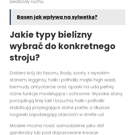
swobody ruchu.
Basen jak wpływa na sylwetkę?
Jakie typy bielizny
wybrać do konkretnego
stroju?
Dobierz krój do fasonu. Body, szorty z wysokim
stanem, legginsy, halki i półhalki, majtki high waist,
bermudy antyotarcie oraz opaski na uda pełnią
różne funkcje modelujące i ochronne. Wysokie stany
porządkują linię talii i brzucha, halki i półhalki
stabilizują przylegające dolne partie, a dłuższe
nogawki zapobiegają otarciom w strefie ud.
Modele można nosić samodzielnie jako dół
garderoby lub pod dopasowane kreacje.