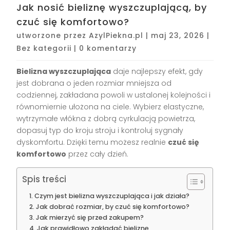
Jak nosić bieliznę wyszczuplającą, by
czuć się komfortowo?
utworzone przez
AzylPiekna.pl
|
maj 23, 2026
|
Bez kategorii
|
0 komentarzy
Bielizna wyszczuplająca
daje najlepszy efekt, gdy
jest dobrana o jeden rozmiar mniejsza od
codziennej, zakładana powoli w ustalonej kolejności i
równomiernie ułożona na ciele. Wybierz elastyczne,
wytrzymałe włókna z dobrą cyrkulacją powietrza,
dopasuj typ do kroju stroju i kontroluj sygnały
dyskomfortu. Dzięki temu możesz realnie
czuć się
komfortowo
przez cały dzień.
Spis treści
Czym jest bielizna wyszczuplająca i jak działa?
Jak dobrać rozmiar, by czuć się komfortowo?
Jak mierzyć się przed zakupem?
Jak prawidłowo zakładać bieliznę