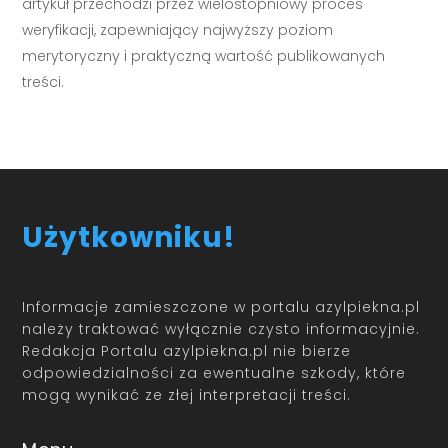
artykuł przechodzi przez wielostopniowy proces
weryfikacji, zapewniający najwyższy poziom
merytoryczny i praktyczną wartość publikowanych
treści.
Użytkowniku!
Informacje zamieszczone w portalu azylpiekna.pl
należy traktować wyłącznie czysto informacyjnie.
Redakcja Portalu azylpiekna.pl nie bierze
odpowiedzialności za ewentualne szkody, które
mogą wynikać ze złej interpretacji treści.