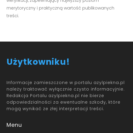
weryfikacji, zapewniający najwyższy poziom
merytoryczny i praktyczną wartość publikowanych
treści.
Użytkowniku!
Informacje zamieszczone w portalu azylpiekna.pl
należy traktować wyłącznie czysto informacyjnie.
Redakcja Portalu azylpiekna.pl nie bierze
odpowiedzialności za ewentualne szkody, które
mogą wynikać ze złej interpretacji treści.
Menu