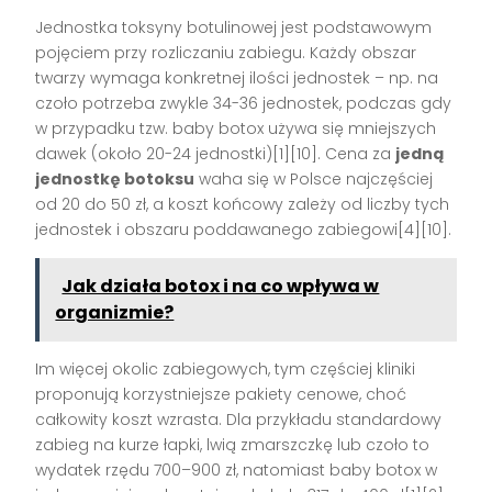
Jednostka toksyny botulinowej jest podstawowym
pojęciem przy rozliczaniu zabiegu. Każdy obszar
twarzy wymaga konkretnej ilości jednostek – np. na
czoło potrzeba zwykle 34-36 jednostek, podczas gdy
w przypadku tzw. baby botox używa się mniejszych
dawek (około 20-24 jednostki)[1][10]. Cena za
jedną
jednostkę botoksu
waha się w Polsce najczęściej
od 20 do 50 zł, a koszt końcowy zależy od liczby tych
jednostek i obszaru poddawanego zabiegowi[4][10].
Jak działa botox i na co wpływa w
organizmie?
Im więcej okolic zabiegowych, tym częściej kliniki
proponują korzystniejsze pakiety cenowe, choć
całkowity koszt wzrasta. Dla przykładu standardowy
zabieg na kurze łapki, lwią zmarszczkę lub czoło to
wydatek rzędu 700–900 zł, natomiast baby botox w