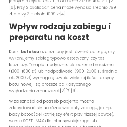
jednym miejscu kosztuje od około 317 do 400 zł[1][2]
[6]. Przy 2 okolicach cena może wynosić średnio 799
zł, a przy 3 – około 1099 zł[4].
Wpływ rodzaju zabiegu i
preparatu na koszt
Koszt
botoksu
uzależniony jest również od tego, czy
wykonujemy zabieg typowo estetyczny, czy też
leczniczy. Terapie medyczne, jak leczenie bruksizmu
(1300–1600 zł) lub nadpotliwości (900–2500 zł, średnio
ok. 2000 zł) wymagają użycia większej ilości toksyny
botulinowej i są droższe od klasycznego
wygładzania zmarszczek[2][7][9].
W zależności od potrzeb pacjenta można
zdecydować się na różne warianty zabiegu, jak np.
baby botox (delikatniejszy efekt przy niższej dawce),
wersje SOFT i MAX dla intensywniejszego lub