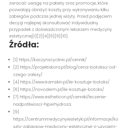
zwracać uwagę na pakiety oraz promocje, które
pozwalają obniżyć koszty przy wykonywaniu kilku
zabiegów podczas jednej wizyty. Przed podjęciem
decyzji najlepiej skonsultować indywidualny
przypadek z doświadczonym lekarzem medycyny
estetycznej[1][2][4][6][9][10].
Źródła:
[1] https://kaczynscyclinic.pl/cennik/
[2] https://projektskora.pl/blog/cena-botoksu-od-
czego-zalezy/
[4] https://www.kamskin.pl/ile-kosztuje-botoks/
[6] https://novoderm.pl/ile-kosztuje-botoks/
[7] https://www.estheticon.pl/cenniki/leczenie-
nadpotliwosci-hiperhydroza
[9]
https://centrummedycynyiestetyki.pl/informacje/ko
szty-zabiegow-medycyny-estetycznej-z-uzyciem-