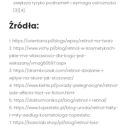
zwiększa ryzyko podrażnień i wymaga ostrożności
[3][4].
Źródła:
https://orientana.pl/blogs/wpisy/retinol-na-twarz
https://www.vichy.pl/blog/retinol-w-kosmetykach-
jakie-ma-wlasciwosci-dla-kogo-jest-
wskazany/vmag60597.aspx
https://drambroziak.com/retinol-dzialanie-i-
wplyw-na-skore-jak-stosowac/
https://www.kiehls.pl/porady-pielegnacyjne/retinol-
side-effects-fact-vs-fiction.html
https://doktormonika.pl/blog/retinol-i-retinal/
https://www.topestetic.pl/blog-uroda/retinol-fakty-
i-mity-wedlug-kosmetologa-topestetic
https://basiclab.shop/pl/blog/retinol-bez-