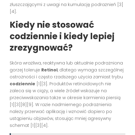
złuszczającymi z uwagi na kumulację podrażnień [3]
[4].
Kiedy nie stosować
codziennie
i kiedy lepiej
zrezygnować?
Skóra wrażliwa, reaktywna lub aktualnie podrażniona
gorzej toleruje
Retinol
, dlatego wymaga szczególnej
ostrożności i często rzadszego użycia zamiast trybu
codziennie
[1][3]. Produktów retinoidowych nie
zaleca się w ciąży, a wiele źródeł wskazuje na
przeciwwskazania także w okresie karmienia piersią
[1][3][8][9]. W razie nadmiernego podrażnienia
należy przerwać aplikację i wznowić dopiero po
ustąpieniu objawów, stosując mniej agresywny
schemat [1][3][4].