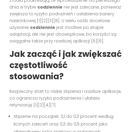
Źródła podkreślają, że wprowadzenie od pierwszego
dnia w trybie
codziennie
nie jest zalecane, ponieważ
zwiększa to ryzyko podrażnień i osłabienia bariery
naskórkowej [1][2][3][8]. U wielu osób docelowe
używanie
codziennie
jest możliwe po etapie
adaptacji, ale nie jest obowiązkowe, bo korzyści są
osiągalne także przy rzadszej aplikacji [5][6].
Jak zacząć i jak zwiększać
częstotliwość
stosowania?
Bezpieczny start to niskie stężenia i rzadsze aplikacje,
co ogranicza ryzyko podrażnienia i ułatwia
retynizację [1][2][4][7].
Stężenie na początek: 0,1 do 0,3 procent według
licznych zaleceń oraz 0,3 do 0,5 procent jako
alternatywny próg startowy w wybranych