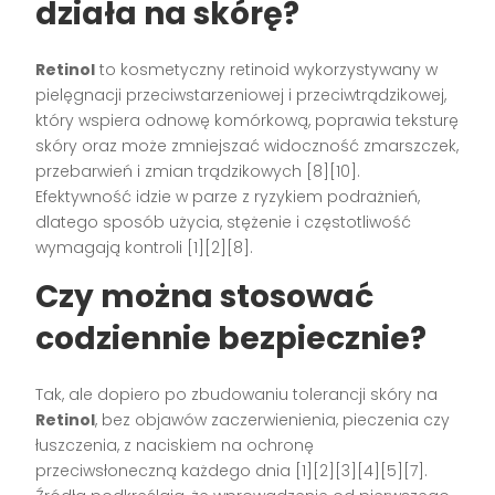
działa na skórę?
Retinol
to kosmetyczny retinoid wykorzystywany w
pielęgnacji przeciwstarzeniowej i przeciwtrądzikowej,
który wspiera odnowę komórkową, poprawia teksturę
skóry oraz może zmniejszać widoczność zmarszczek,
przebarwień i zmian trądzikowych [8][10].
Efektywność idzie w parze z ryzykiem podrażnień,
dlatego sposób użycia, stężenie i częstotliwość
wymagają kontroli [1][2][8].
Czy można stosować
codziennie
bezpiecznie
?
Tak, ale dopiero po zbudowaniu tolerancji skóry na
Retinol
, bez objawów zaczerwienienia, pieczenia czy
łuszczenia, z naciskiem na ochronę
przeciwsłoneczną każdego dnia [1][2][3][4][5][7].