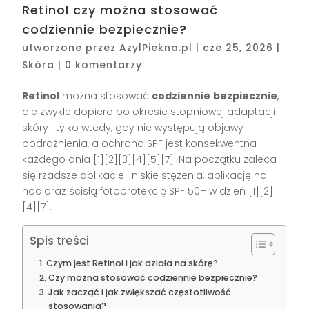
Retinol czy można stosować
codziennie bezpiecznie?
utworzone przez
AzylPiekna.pl
|
cze 25, 2026
|
Skóra
|
0 komentarzy
Retinol
można stosować
codziennie
bezpiecznie
,
ale zwykle dopiero po okresie stopniowej adaptacji
skóry i tylko wtedy, gdy nie występują objawy
podrażnienia, a ochrona SPF jest konsekwentna
każdego dnia [1][2][3][4][5][7]. Na początku zaleca
się rzadsze aplikacje i niskie stężenia, aplikację na
noc oraz ścisłą fotoprotekcję SPF 50+ w dzień [1][2]
[4][7].
Spis treści
Czym jest Retinol i jak działa na skórę?
Czy można stosować codziennie bezpiecznie?
Jak zacząć i jak zwiększać częstotliwość
stosowania?