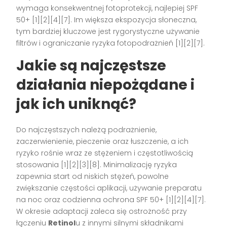
wymaga konsekwentnej fotoprotekcji, najlepiej SPF
50+ [1][2][4][7]. Im większa ekspozycja słoneczna,
tym bardziej kluczowe jest rygorystyczne używanie
filtrów i ograniczanie ryzyka fotopodrażnień [1][2][7].
Jakie są najczęstsze
działania niepożądane i
jak ich uniknąć?
Do najczęstszych należą podrażnienie,
zaczerwienienie, pieczenie oraz łuszczenie, a ich
ryzyko rośnie wraz ze stężeniem i częstotliwością
stosowania [1][2][3][8]. Minimalizację ryzyka
zapewnia start od niskich stężeń, powolne
zwiększanie częstości aplikacji, używanie preparatu
na noc oraz codzienna ochrona SPF 50+ [1][2][4][7].
W okresie adaptacji zaleca się ostrożność przy
łączeniu
Retinol
u z innymi silnymi składnikami