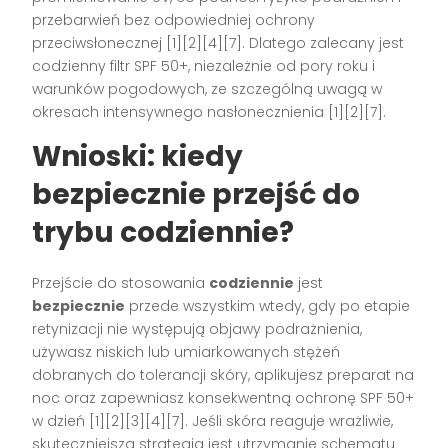
przebarwień bez odpowiedniej ochrony
przeciwsłonecznej [1][2][4][7]. Dlatego zalecany jest
codzienny filtr SPF 50+, niezależnie od pory roku i
warunków pogodowych, ze szczególną uwagą w
okresach intensywnego nasłonecznienia [1][2][7].
Wnioski: kiedy
bezpiecznie
przejść do
trybu
codziennie
?
Przejście do stosowania
codziennie
jest
bezpiecznie
przede wszystkim wtedy, gdy po etapie
retynizacji nie występują objawy podrażnienia,
używasz niskich lub umiarkowanych stężeń
dobranych do tolerancji skóry, aplikujesz preparat na
noc oraz zapewniasz konsekwentną ochronę SPF 50+
w dzień [1][2][3][4][7]. Jeśli skóra reaguje wrażliwie,
skuteczniejszą strategią jest utrzymanie schematu