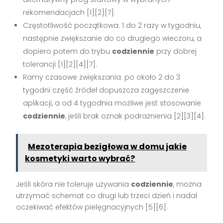
rekomendacjach [1][2][7].
Częstotliwość początkowa: 1 do 2 razy w tygodniu,
następnie zwiększanie do co drugiego wieczoru, a
dopiero potem do trybu
codziennie
przy dobrej
tolerancji [1][2][4][7].
Ramy czasowe zwiększania: po około 2 do 3
tygodni część źródeł dopuszcza zagęszczenie
aplikacji, a od 4 tygodnia możliwe jest stosowanie
codziennie
, jeśli brak oznak podrażnienia [2][3][4].
Mezoterapia bezigłowa w domu jakie
kosmetyki warto wybrać?
Jeśli skóra nie toleruje używania
codziennie
, można
utrzymać schemat co drugi lub trzeci dzień i nadal
oczekiwać efektów pielęgnacyjnych [5][6].