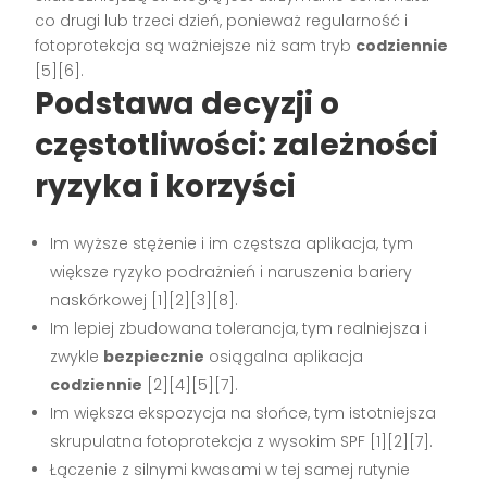
co drugi lub trzeci dzień, ponieważ regularność i
fotoprotekcja są ważniejsze niż sam tryb
codziennie
[5][6].
Podstawa decyzji o
częstotliwości: zależności
ryzyka i korzyści
Im wyższe stężenie i im częstsza aplikacja, tym
większe ryzyko podrażnień i naruszenia bariery
naskórkowej [1][2][3][8].
Im lepiej zbudowana tolerancja, tym realniejsza i
zwykle
bezpiecznie
osiągalna aplikacja
codziennie
[2][4][5][7].
Im większa ekspozycja na słońce, tym istotniejsza
skrupulatna fotoprotekcja z wysokim SPF [1][2][7].
Łączenie z silnymi kwasami w tej samej rutynie