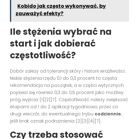
Kobido jak często wykonywać, by
zauważyć efekty?
Ile stężenia wybrać na
start i jak dobierać
częstotliwość?
Dobór zależy od tolerancji skóry i historii wrażliwości.
Niskie stężenia rzędu 0,1 do 0,3 procent to częsta
rekomendacja na początek, a w części wytycznych
pojawia się również 0,3 do 0,5 procent jako możliwy
próg wyjścia [1][2][7]. Częstotliwość należy zwiększać
etapami od 1 do 2 aplikacji tygodniowo, przez co
drugi wieczór, do ewentualnego trybu
codziennie
,
jeśli brak oznak podrażnienia [2][3][4][7].
Czy trzeba stosować