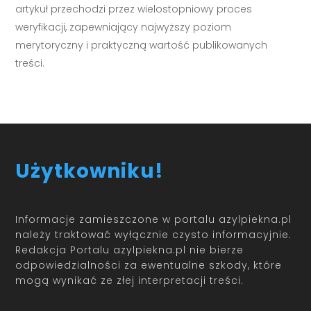
artykuł przechodzi przez wielostopniowy proces
weryfikacji, zapewniający najwyższy poziom
merytoryczny i praktyczną wartość publikowanych
treści.
Użytkowniku!
Informacje zamieszczone w portalu azylpiekna.pl
należy traktować wyłącznie czysto informacyjnie.
Redakcja Portalu azylpiekna.pl nie bierze
odpowiedzialności za ewentualne szkody, które
mogą wynikać ze złej interpretacji treści.