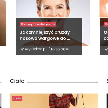
Medycyna estetyczna
M
Jak zmniejszyć bruzdy
O
nosowo wargowe do …
co
By
AzylPiekna.pl
/
B
lip 30, 2026
Ciało
Ciało