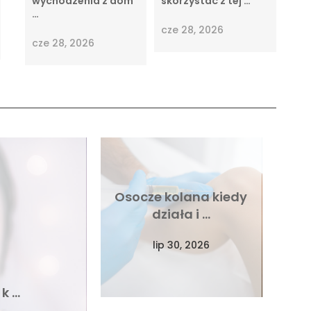
wychodzenia z dom
skorzystać z tej …
…
cze 28, 2026
cze 28, 2026
Osocze kolana kiedy
działa i …
lip 30, 2026
 k …