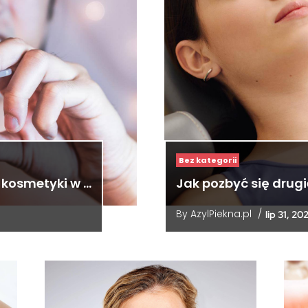
Bez kategorii
 kosmetyki w …
Jak pozbyć się drug
By
AzylPiekna.pl
/
lip 31, 20