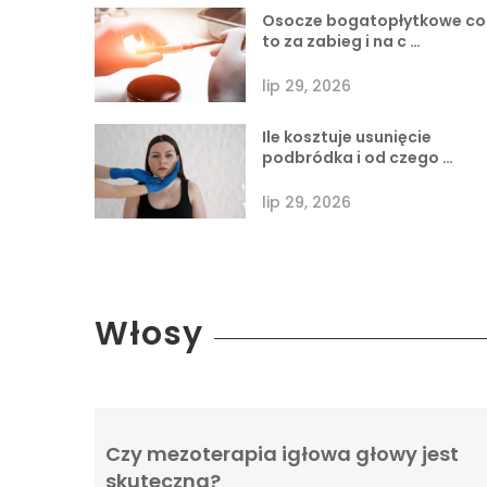
Osocze bogatopłytkowe co
to za zabieg i na c …
lip 29, 2026
Ile kosztuje usunięcie
podbródka i od czego …
lip 29, 2026
Włosy
Czy mezoterapia igłowa głowy jest
skuteczna?