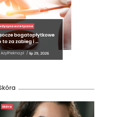
edycyna estetyczna
socze bogatopłytkowe
 to za zabieg i …
y
AzylPiekna.pl
/
lip 29, 2026
Skóra
Skóra