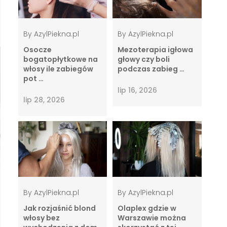
By
AzylPiekna.pl
By
AzylPiekna.pl
Osocze
Mezoterapia igłowa
bogatopłytkowe na
głowy czy boli
włosy ile zabiegów
podczas zabieg …
pot …
lip 16, 2026
lip 28, 2026
By
AzylPiekna.pl
By
AzylPiekna.pl
Jak rozjaśnić blond
Olaplex gdzie w
włosy bez
Warszawie można