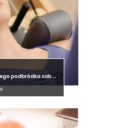
iego podbródka zab …
26