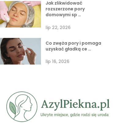
Jak zlikwidować
rozszerzone pory
domowymi sp …
lip 22, 2026
Co zwęża pory i pomaga
uzyskać gładką ce …
lip 16, 2026