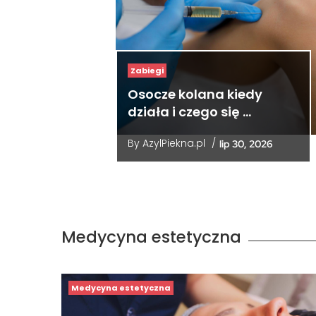
Zabiegi
Osocze kolana kiedy
działa i czego się …
By
AzylPiekna.pl
/
lip 30, 2026
Medycyna estetyczna
Medycyna estetyczna