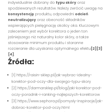
indywidualnie dobrany do
typu skóry
oraz
spodziewanych rezultatów. Należy zwrócić uwagę na
konsystencję
produktu, odpowiedni
odcień
neutralizujący
oraz obecność składników
wspierających pielęgnację okolicy oka. Kluczowym
zaleceniem jest wybór korektora o jeden ton
jaśniejszego niż naturalny kolor skóry, a także
stosowanie minimum produktu i staranne
rozcieranie dla uzyskania optymalnego efektu
[2][3]
[4]
.
Źródła:
[1] https://raisin-sklep.pl/jak-wybrac-idealny-
korektor-pod-oczy-dla-swojego-typu-skory
[2] https://darmarsklep.pl/blog/jaki-korektor-pod-
oczy-poradnik-i-ranking-najlepszych-korektorow
[3] https://www.sephora.pl/pomysly-inspiracje/jak-
dobrac-korektor-pod-oczy.html