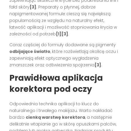
zapewniając skuteczne krycie bez podkreślania linii i
fałd skóry
[3]
. Preparaty o płynnej, dobrze
napigmentowanej formule cieszą się największą
popularnością ze względu na naturalny efekt,
łatwość aplikacji i możliwość stopniowania krycia w
zależności od potrzeb
[1][3]
.
Coraz częściej do formuły dodawane są pigmenty
odbijające światło
, które rozświetlają okolicę oczu i
zapewniają efekt optycznego wygładzenia
zmarszczek oraz odświeżenia spojrzenia
[3]
.
Prawidłowa aplikacja
korektora pod oczy
Odpowiednia technika aplikacji to klucz do
naturalnego i trwałego makijażu. Warto nakładać
bardzo
cienką warstwę korektora
, a następnie
delikatnie wtapianie go w skórę opuszkami palców,
pędzlem lub mokrą gąbeczką. Nadmiar produktu