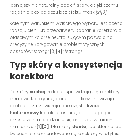
jaśniejszy niż naturalny odcień skóry, dzięki czemu
rozjaśnia okolice oczu bez efektu maski
[2][3]
.
Kolejnym warunkiem właściwego wyboru jest ocena
rodzaju cieni lub przebarwień. Dobranie korektora o
właściwym kolorze neutralizującym pozwala na
precyzyjne korygowanie problematycznych
obszarów<strong>[3][4]</strong>.
Typ skóry a konsystencja
korektora
Do skóry
suchej
najlepiej sprawdzają się korektory
kremowe lub płynne, które dodatkowo nawilżają
okolice oczu. Zawierają one często
kwas
hialuronowy
lub oleje roślinne, zapobiegające
przesuszeniu i osadzaniu się produktu w liniach
mimicznych
[1][2]
. Dla skóry
tłustej
lub skłonnej do
świecenia rekomendowane są korektory w sztyfcie