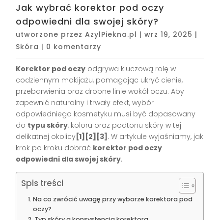
Jak wybrać korektor pod oczy
odpowiedni dla swojej skóry?
utworzone przez
AzylPiekna.pl
|
wrz 19, 2025
|
Skóra
|
0 komentarzy
Korektor pod oczy
odgrywa kluczową rolę w
codziennym makijażu, pomagając ukryć cienie,
przebarwienia oraz drobne linie wokół oczu. Aby
zapewnić naturalny i trwały efekt, wybór
odpowiedniego kosmetyku musi być dopasowany
do
typu skóry
, koloru oraz podtonu skóry w tej
delikatnej okolicy
[1][2][3]
. W artykule wyjaśniamy, jak
krok po kroku dobrać
korektor pod oczy
odpowiedni dla swojej skóry
.
Spis treści
Na co zwrócić uwagę przy wyborze korektora pod
oczy?
Typ skóry a konsystencja korektora