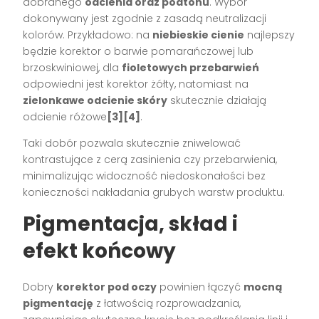
dobranego
odcienia oraz podtonu
. Wybór
dokonywany jest zgodnie z zasadą neutralizacji
kolorów. Przykładowo: na
niebieskie cienie
najlepszy
będzie korektor o barwie pomarańczowej lub
brzoskwiniowej, dla
fioletowych przebarwień
odpowiedni jest korektor żółty, natomiast na
zielonkawe odcienie skóry
skutecznie działają
odcienie różowe
[3][4]
.
Taki dobór pozwala skutecznie zniwelować
kontrastujące z cerą zasinienia czy przebarwienia,
minimalizując widoczność niedoskonałości bez
konieczności nakładania grubych warstw produktu.
Pigmentacja, skład i
efekt końcowy
Dobry
korektor pod oczy
powinien łączyć
mocną
pigmentację
z łatwością rozprowadzania,